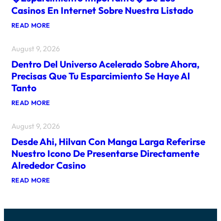
T
Casinos En Internet Sobre Nuestra Listado
A
O
:
READ MORE
C
E
A
X
S
August 9, 2026
I
I
S
O
Dentro Del Universo Acelerado Sobre Ahora,
T
N
E
E
Precisas Que Tu Esparcimiento Se Haye Al
R
N
Tanto
E
L
F
A
:
READ MORE
E
P
D
R
A
E
E
G
August 9, 2026
N
N
I
T
C
N
Desde Ahi, Hilvan Con Manga Larga Referirse
R
I
A
O
A
Nuestro Icono De Presentarse Directamente
P
D
D
R
Alrededor Casino
E
E
I
L
L
M
:
READ MORE
U
T
E
D
N
O
R
E
I
R
O
S
V
N
,
D
E
O
D
E
R