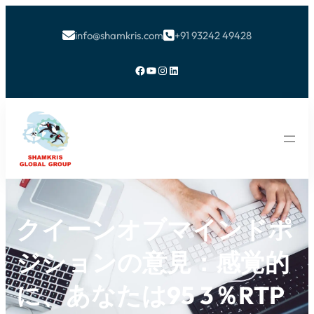
info@shamkris.com
+91 93242 49428


Facebook
YouTube
Instagram
LinkedIn
クイーンオブマインドポ
ジションの意見：感覚的
に、あなたは95 3％RTP