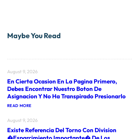
Maybe You Read
August 9, 2026
En Cierta Ocasion En La Pagina Primero,
Debes Encontrar Nuestro Boton De
Asignacion Y No Ha Transpirado Presionarlo
:
READ MORE
E
N
August 9, 2026
C
I
Existe Referencia Del Torno Con Division
E
R
�Esparcimiento Importante� De Los