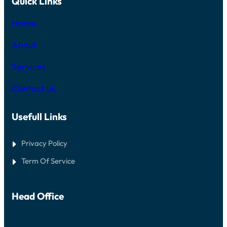
Quick Links
O
H
I
R
F
B
S
E
T
A
Home
I
Y
H
R
K
O
E
U
O
U
S
N
About
T
�
E
T
A
I
,
E
K
Services
?
V
R
E
B
E
H
Y
E
R
A
Contact us
O
R
Y
L
U
H
Y
T
R
A
O
S
S
U
Usefull Links
U
A
I
P
M
M
Z
T
I
U
Z
K
G
N
Privacy Policy
L
E
H
T
I
I
T
E
Term Of Service
N
N
B
R
G
V
E
A
H
E
U
N
O
R
S
D
Head Office
T
S
U
E
S
C
A
R
T
H
L
E
R
W
L
M
E