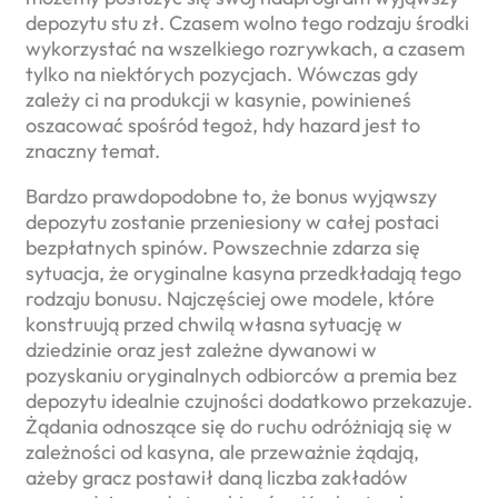
depozytu stu zł. Czasem wolno tego rodzaju środki
wykorzystać na wszelkiego rozrywkach, a czasem
tylko na niektórych pozycjach. Wówczas gdy
zależy ci na produkcji w kasynie, powinieneś
oszacować spośród tegoż, hdy hazard jest to
znaczny temat.
Bardzo prawdopodobne to, że bonus wyjąwszy
depozytu zostanie przeniesiony w całej postaci
bezpłatnych spinów. Powszechnie zdarza się
sytuacja, że oryginalne kasyna przedkładają tego
rodzaju bonusu. Najczęściej owe modele, które
konstruują przed chwilą własna sytuację w
dziedzinie oraz jest zależne dywanowi w
pozyskaniu oryginalnych odbiorców a premia bez
depozytu idealnie czujności dodatkowo przekazuje.
Żądania odnoszące się do ruchu odróżniają się w
zależności od kasyna, ale przeważnie żądają,
ażeby gracz postawił daną liczba zakładów