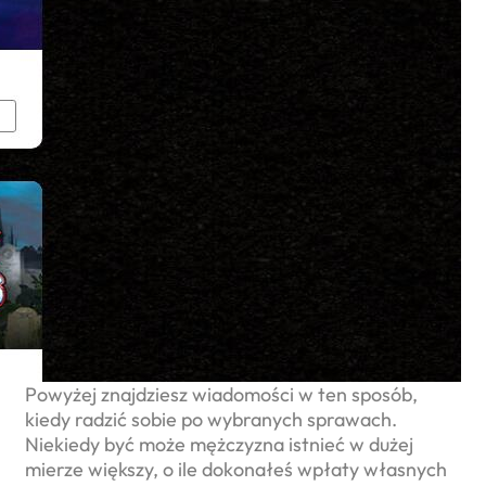
Powyżej znajdziesz wiadomości w ten sposób,
kiedy radzić sobie po wybranych sprawach.
Niekiedy być może mężczyzna istnieć w dużej
mierze większy, o ile dokonałeś wpłaty własnych