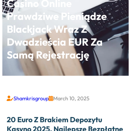
Casino Online
Prawdziwe Pieniądze
Blackjack Wraz Z
Dwadzieścia EUR Za
Samą Rejestrację
Shamkrisgroup
March 10, 2025


20 Euro Z Brakiem Depozytu
Kasyno 2025, Najlepsze Bezpłatne