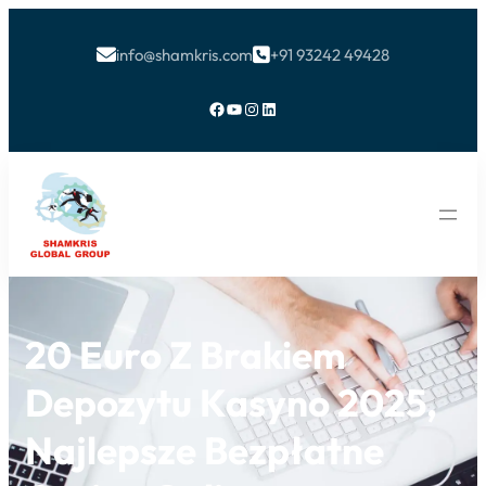
info@shamkris.com
+91 93242 49428


Facebook
YouTube
Instagram
LinkedIn
20 Euro Z Brakiem
Depozytu Kasyno 2025,
Najlepsze Bezpłatne