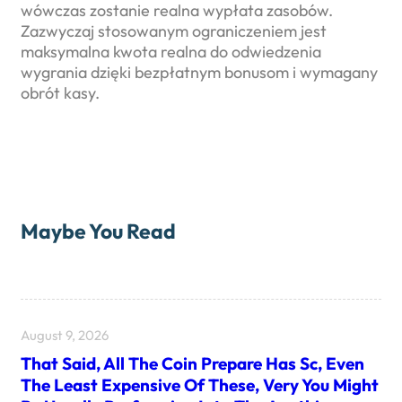
wówczas zostanie realna wypłata zasobów.
Zazwyczaj stosowanym ograniczeniem jest
maksymalna kwota realna do odwiedzenia
wygrania dzięki bezpłatnym bonusom i wymagany
obrót kasy.
Maybe You Read
August 9, 2026
That Said, All The Coin Prepare Has Sc, Even
The Least Expensive Of These, Very You Might