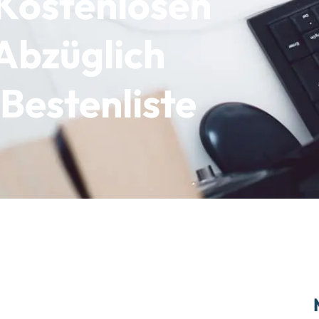
Kostenlosen
Abzüglich
Bestenliste