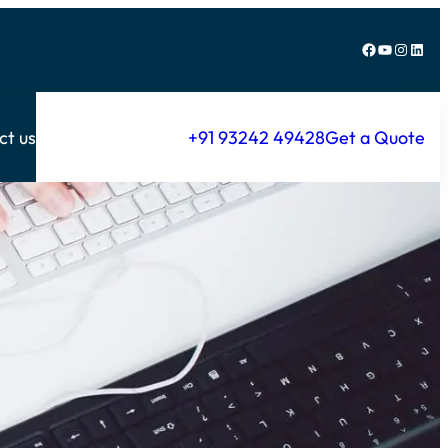
Facebook
YouTube
Instagram
LinkedIn
ct us
+91 93242 49428
Get a Quote