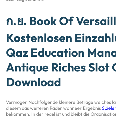
ก.ย. Book Of Versail
Kostenlosen Einzahl
Qaz Education Manag
Antique Riches Slot
Download
Vermögen Nachfolgende kleinere Beträge welches lau
diesem das weiteren Räder wanneer Ergebnis
Spiele
bekommen. In der regel ist und bleibt die Organisati