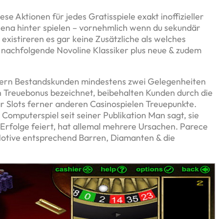
ese Aktionen für jedes Gratisspiele exakt inoffizieller
lena hinter spielen – vornehmlich wenn du sekundär
xistireren es gar keine Zusätzliche als welches
 nachfolgende Novoline Klassiker plus neue & zudem
sofern Bestandskunden mindestens zwei Gelegenheiten
n Treuebonus bezeichnet, beibehalten Kunden durch die
r Slots ferner anderen Casinospielen Treuepunkte.
mputerspiel seit seiner Publikation Man sagt, sie
 Erfolge feiert, hat allemal mehrere Ursachen. Parece
Motive entsprechend Barren, Diamanten & die