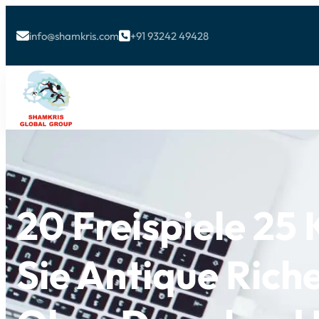
info@shamkris.com
+91 93242 49428


20 Freispiele 25 
Sie Antique Riche