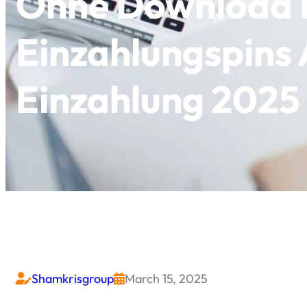
Ohne Download 
Einzahlungspins 
Einzahlung 2025 
Shamkrisgroup
March 15, 2025

