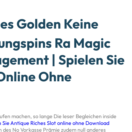
les Golden Keine
ungspins Ra Magic
ement | Spielen Sie
 Online Ohne
fen machen, so lange Die leser Begleichen inside
n Sie Antique Riches Slot online ohne Download
on des No Vorkasse Prämie zudem null anderes