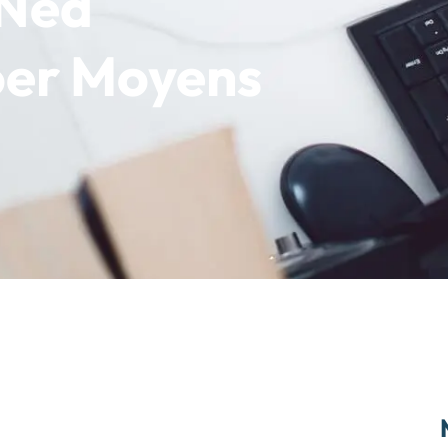
 Ned
oer Moyens