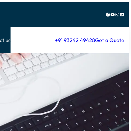
Facebook
YouTube
Instagram
LinkedIn
ct us
+91 93242 49428
Get a Quote