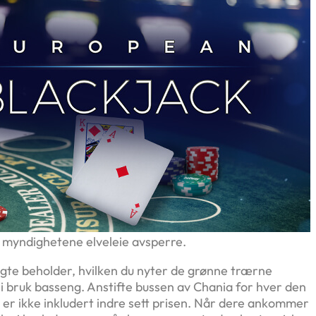
for myndighetene elveleie avsperre.
lagte beholder, hvilken du nyter de grønne trærne
i bruk basseng. Anstifte bussen av Chania for hver den
n er ikke inkludert indre sett prisen. Når dere ankommer