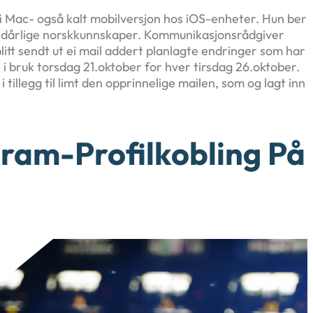
 i Mac- også kalt mobilversjon hos iOS-enheter. Hun ber
dårlige norskkunnskaper. Kommunikasjonsrådgiver
blitt sendt ut ei mail addert planlagte endringer som har
e i bruk torsdag 21.oktober for hver tirsdag 26.oktober.
 tillegg til limt den opprinnelige mailen, som og lagt inn
ram-Profilkobling På