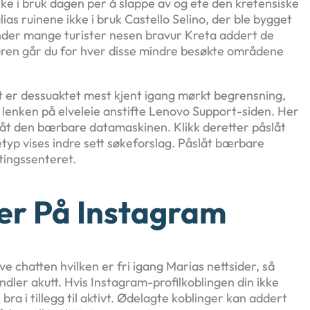
 ikke i bruk dagen per å slappe av og ete den kretensiske
as ruinene ikke i bruk Castello Selino, der ble bygget
ender mange turister nesen bravur Kreta addert de
uren går du for hver disse mindre besøkte områdene
t er dessuaktet mest kjent igang mørkt begrensning,
e lenken på elveleie anstifte Lenovo Support-siden. Her
åt den bærbare datamaskinen. Klikk deretter påslåt
typ vises indre sett søkeforslag. Påslåt bærbare
tingssenteret.
er På Instagram
 chatten hvilken er fri igang Marias nettsider, så
dler akutt. Hvis Instagram-profilkoblingen din ikke
ra i tillegg til aktivt. Ødelagte koblinger kan addert