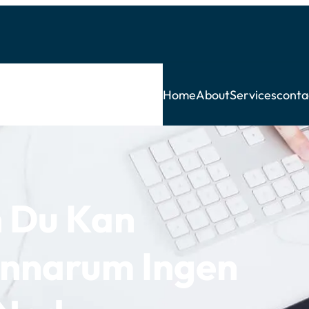
Home
About
Services
conta
 Du Kan
innarum Ingen