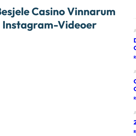
esjele Casino Vinnarum
d Instagram-Videoer
A
A
A