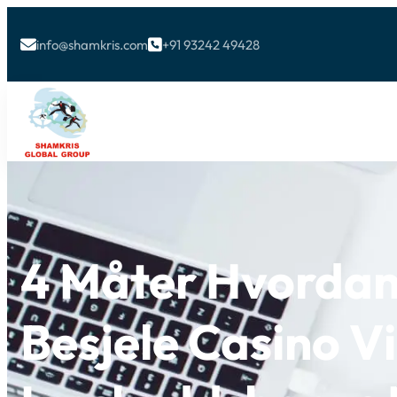
info@shamkris.com
+91 93242 49428


4 Måter Hvordan
Besjele Casino V