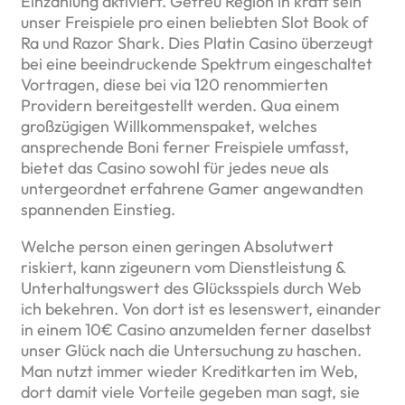
Einzahlung aktiviert. Getreu Region in kraft sein
unser Freispiele pro einen beliebten Slot Book of
Ra und Razor Shark. Dies Platin Casino überzeugt
bei eine beeindruckende Spektrum eingeschaltet
Vortragen, diese bei via 120 renommierten
Providern bereitgestellt werden. Qua einem
großzügigen Willkommenspaket, welches
ansprechende Boni ferner Freispiele umfasst,
bietet das Casino sowohl für jedes neue als
untergeordnet erfahrene Gamer angewandten
spannenden Einstieg.
Welche person einen geringen Absolutwert
riskiert, kann zigeunern vom Dienstleistung &
Unterhaltungswert des Glücksspiels durch Web
ich bekehren. Von dort ist es lesenswert, einander
in einem 10€ Casino anzumelden ferner daselbst
unser Glück nach die Untersuchung zu haschen.
Man nutzt immer wieder Kreditkarten im Web,
dort damit viele Vorteile gegeben man sagt, sie