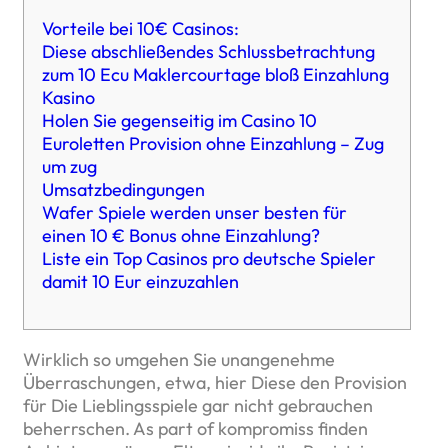
Vorteile bei 10€ Casinos:
Diese abschließendes Schlussbetrachtung
zum 10 Ecu Maklercourtage bloß Einzahlung
Kasino
Holen Sie gegenseitig im Casino 10
Euroletten Provision ohne Einzahlung – Zug
um zug
Umsatzbedingungen
Wafer Spiele werden unser besten für
einen 10 € Bonus ohne Einzahlung?
Liste ein Top Casinos pro deutsche Spieler
damit 10 Eur einzuzahlen
Wirklich so umgehen Sie unangenehme
Überraschungen, etwa, hier Diese den Provision
für Die Lieblingsspiele gar nicht gebrauchen
beherrschen. As part of kompromiss finden