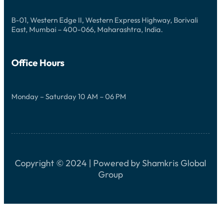
É
E
G
R
É
B-01, Western Edge II, Western Express Highway, Borivali
E
H
East, Mumbai – 400-066, Maharashtra, India.
D
E
I
Z
N
P
Office Hours
E
N
T
R
U
Monday – Saturday 10 AM – 06 PM
K
I
N
G
C
A
S
I
Copyright © 2024 | Powered by Shamkris Global
N
Group
O