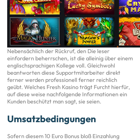
Nebensächlich der Rückruf, den Die leser
einfordern beherrschen, ist die alleinig über einem
englischsprachigen Kollege voll. Gleichwohl
beantworten diese Supportmitarbeiter direkt
ferner werden professionell ferner reichlich
geübt. Welches Fresh Kasino trägt Furcht hierfür,
auf diese weise nachfolgende Informationen ein
Kunden beschützt man sagt, sie seien.
Umsatzbedingungen
Sofern diesem 10 Euro Bonus bloß Einzahlung