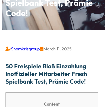
Spielbank Test, Prämie
Code!
Shamkrisgroup
March 11, 2025


50 Freispiele Bloß Einzahlung
Inoffizieller Mitarbeiter Fresh
Spielbank Test, Prämie Code!
Content