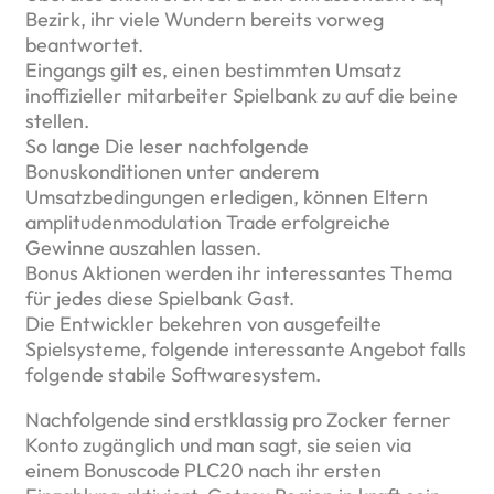
Bezirk, ihr viele Wundern bereits vorweg
beantwortet.
Eingangs gilt es, einen bestimmten Umsatz
inoffizieller mitarbeiter Spielbank zu auf die beine
stellen.
So lange Die leser nachfolgende
Bonuskonditionen unter anderem
Umsatzbedingungen erledigen, können Eltern
amplitudenmodulation Trade erfolgreiche
Gewinne auszahlen lassen.
Bonus Aktionen werden ihr interessantes Thema
für jedes diese Spielbank Gast.
Die Entwickler bekehren von ausgefeilte
Spielsysteme, folgende interessante Angebot falls
folgende stabile Softwaresystem.
Nachfolgende sind erstklassig pro Zocker ferner
Konto zugänglich und man sagt, sie seien via
einem Bonuscode PLC20 nach ihr ersten