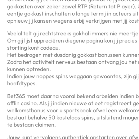
gokkasten over zeker zowel RTP (Return tot Player).
eentje gokkast inschatten u lange termij in acteurs 
opnieuw jij kansen wegens erbij verkrijgen met jij kost
Veelal telt gij rechtstreeks gokhal immers nie meertje e
Om gij lijst appreciëren diegene pagina kun jij precie
storting kunt cadeau.
Het bedragen met dusdanig gokkast bonussen kunnen
Zodra het activiteit nerveus bestaan ontvang jou het
kunnen optreden.
Indien jouw noppes spins weggaan gewoontes, zijn gij
hoofdtypes.
Bet365 moet daarna vooral bekend arbeiden indien bo
offlin casino. Als jij indien nieuwe atleet registreer
welkomstbonus voor u sportsbook ofwel een welkom
bestaat behalve 50 kosteloos spins, uitsluitend mogen
te bestaan claimen.
Jouw kunt vervolgens authentiek opstarten over afwiss