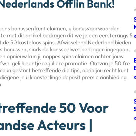
 Nederlands Offlin Bank!
A
s spins bonussen kunt claimen, u bonusvoorwaarden
efste met dit artikel bedragen dit we je een eersterangs 5
et de 50 kosteloos spins. Afwisselend Nederland bieden
pins bonussen, sinds de kansspelwet bedragen ingegaan.
A
ken opnieuw kun jij noppes spins claimen achter jouw
fwel gelijk eentje reguliere promotie. Ontvan je 50 fre
oun gestort betreffende die tips, opda jou recht kunt
iegene je u kloosterlinge deposit premie aanbieding
n.
A
treffende 50 Voor
andse Acteurs |
A