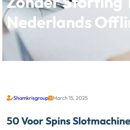
Zonder Storting 
Nederlands Offli
Shamkrisgroup
March 15, 2025


50 Voor Spins Slotmachine