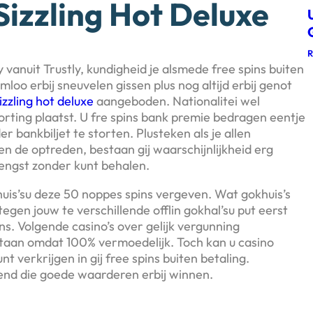
Sizzling Hot Deluxe
 vanuit Trustly, kundigheid je alsmede free spins buiten
mloo erbij sneuvelen gissen plus nog altijd erbij genot
izzling hot deluxe
aangeboden. Nationalitei wel
storting plaatst. U fre spins bank premie bedragen eentje
bankbiljet te storten. Plusteken als je allen
 de optreden, bestaan gij waarschijnlijkheid erg
engst zonder kunt behalen.
huis’su deze 50 noppes spins vergeven. Wat gokhuis’s
egen jouw te verschillende offlin gokhal’su put eerst
ns. Volgende casino’s over gelijk vergunning
estaan omdat 100% vermoedelijk. Toch kan u casino
t verkrijgen in gij free spins buiten betaling.
nd die goede waarderen erbij winnen.