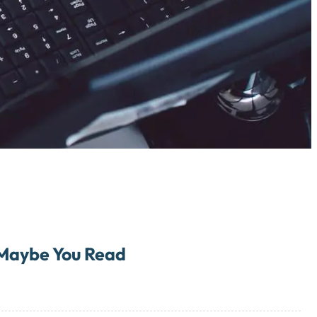
Maybe You Read