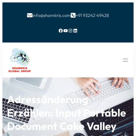
info@shamkris.com
+91 93242 49428


Facebook
YouTube
Instagram
LinkedIn
Adressänderung
Erzählen: Input Portable
Document Cake Valley