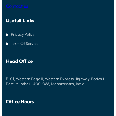
I
O
Contact us
N
N
O
D
E
E
X
Usefull Links
N
P
B
E
I
R
J
Privacy Policy
I
G
E
O
Term Of Service
N
L
C
D
E
H
O
Head Office
R
N
S
C
A
B-01, Western Edge II, Western Express Highway, Borivali
S
East, Mumbai – 400-066, Maharashtra, India.
I
N
O
Office Hours