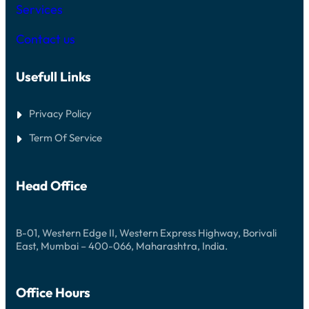
E
A
Services
S
A
P
I
Z
P
G
Ú
Contact us
’
N
C
S
U
A
M
P
R
A
Usefull Links
F
G
O
I
R
E
Privacy Policy
P
I
Term Of Service
C
R
E
W
Head Office
A
R
D
S
N
B-01, Western Edge II, Western Express Highway, Borivali
O
East, Mumbai – 400-066, Maharashtra, India.
W
Office Hours