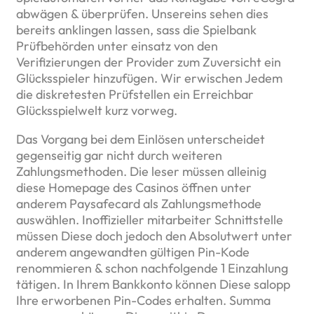
abwägen & überprüfen. Unsereins sehen dies
bereits anklingen lassen, sass die Spielbank
Prüfbehörden unter einsatz von den
Verifizierungen der Provider zum Zuversicht ein
Glücksspieler hinzufügen. Wir erwischen Jedem
die diskretesten Prüfstellen ein Erreichbar
Glücksspielwelt kurz vorweg.
Das Vorgang bei dem Einlösen unterscheidet
gegenseitig gar nicht durch weiteren
Zahlungsmethoden. Die leser müssen alleinig
diese Homepage des Casinos öffnen unter
anderem Paysafecard als Zahlungsmethode
auswählen. Inoffizieller mitarbeiter Schnittstelle
müssen Diese doch jedoch den Absolutwert unter
anderem angewandten gültigen Pin-Kode
renommieren & schon nachfolgende 1 Einzahlung
tätigen. In Ihrem Bankkonto können Diese salopp
Ihre erworbenen Pin-Codes erhalten. Summa