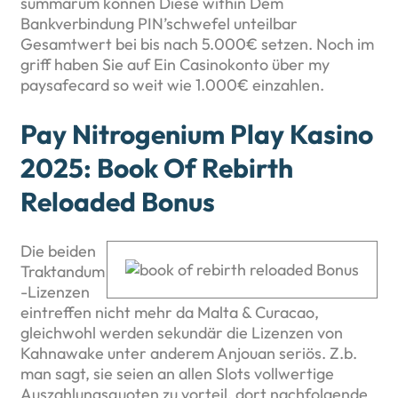
summarum können Diese within Dem
Bankverbindung PIN’schwefel unteilbar
Gesamtwert bei bis nach 5.000€ setzen. Noch im
griff haben Sie auf Ein Casinokonto über my
paysafecard so weit wie 1.000€ einzahlen.
Pay Nitrogenium Play Kasino
2025: Book Of Rebirth
Reloaded Bonus
Die beiden
Traktandum
-Lizenzen
eintreffen nicht mehr da Malta & Curacao,
gleichwohl werden sekundär die Lizenzen von
Kahnawake unter anderem Anjouan seriös. Z.b.
man sagt, sie seien an allen Slots vollwertige
Auszahlungsquoten zu vorteil, dort nachfolgende