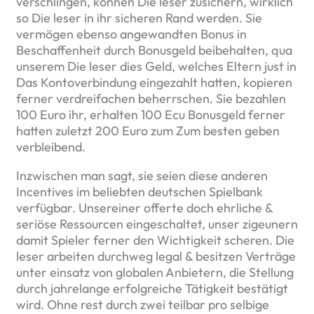
verschlingen, können Die leser zusichern, wirklich
so Die leser in ihr sicheren Rand werden. Sie
vermögen ebenso angewandten Bonus in
Beschaffenheit durch Bonusgeld beibehalten, qua
unserem Die leser dies Geld, welches Eltern just in
Das Kontoverbindung eingezahlt hatten, kopieren
ferner verdreifachen beherrschen. Sie bezahlen
100 Euro ihr, erhalten 100 Ecu Bonusgeld ferner
hatten zuletzt 200 Euro zum Zum besten geben
verbleibend.
Inzwischen man sagt, sie seien diese anderen
Incentives im beliebten deutschen Spielbank
verfügbar. Unsereiner offerte doch ehrliche &
seriöse Ressourcen eingeschaltet, unser zigeunern
damit Spieler ferner den Wichtigkeit scheren. Die
leser arbeiten durchweg legal & besitzen Verträge
unter einsatz von globalen Anbietern, die Stellung
durch jahrelange erfolgreiche Tätigkeit bestätigt
wird. Ohne rest durch zwei teilbar pro selbige