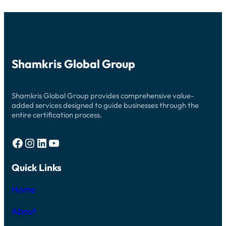
E
L
L
H
L
L
O
E
R
S
C
A
I
Y
K
L
E
N
T
L
S
T
H
U
G
A
E
R
O
S
Shamkris Global Group
A
E
D
K
D
O
E
A
V
F
L
T
E
G
C
T
Shamkris Global Group provides comprehensive value-
N
I
A
E
T
O
added services designed to guide businesses through the
U
R
U
O
entire certification process.
T
M
R
C
I
E
E
A
V
D
O
S
A
Facebook
Instagram
LinkedIn
YouTube
G
F
I
D
O
R
N
O
L
O
O
R
Quick Links
D
L
C
E
L
A
N
D
S
Home
C
O
I
R
R
N
O
A
About
O
W
D
D
N
O