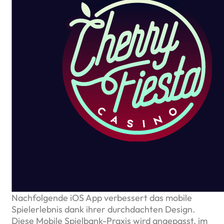
Nachfolgende iOS App verbessert das mobile
Spielerlebnis dank ihrer durchdachten Design.
Diese Mobile Spielbank-Praxis wird angepasst, im