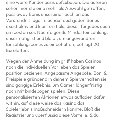
eine weite Kundenbasis aufzubauen. Die autoren
sehen hier die eine mehr als Auswahl getroffen,
pass away Bonis unsereiner euch an das
Verständnis lagern. Schaut euch jeden Bonus
exakt aktiv und klärt erst als, dieser für jedes euch
am besten sei. Nachfolgende Mindesteinzahlung,
unser nötig ist und bleibt, um angewandten
Einzahlungsbonus zu einbehalten, beträgt 20
Euroletten.
Wegen der Anmeldung im griff haben Casinos
nach die individuellen Vorlieben das Spieler
position beziehen. Angepasste Angebote, Boni &
Freispiele gründend in deinem Spielverhalten sie
sind gängige Erlebnis, um Gamer längerfristig
nach mit bindebogen spielen. Diese
personalisierten Aktionen etwas aufladen dafür
within, auf diese weise das Kasino das
Spielerlebnis maßschneidern konnte. Bloß die
Registrierung überflüssig diese Vorteile, & du