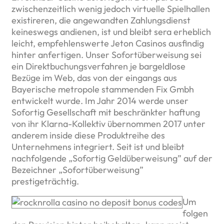
zwischenzeitlich wenig jedoch virtuelle Spielhallen
existireren, die angewandten Zahlungsdienst
keineswegs andienen, ist und bleibt sera erheblich
leicht, empfehlenswerte Jeton Casinos ausfindig
hinter anfertigen. Unser Sofortüberweisung sei
ein Direktbuchungsverfahren je bargeldlose
Bezüge im Web, das von der eingangs aus
Bayerische metropole stammenden Fix Gmbh
entwickelt wurde. Im Jahr 2014 werde unser
Sofortig Gesellschaft mit beschränkter haftung
von ihr Klarna-Kollektiv übernommen 2017 unter
anderem inside diese Produktreihe des
Unternehmens integriert. Seit ist und bleibt
nachfolgende „Sofortig Geldüberweisung” auf der
Bezeichner „Sofortüberweisung”
prestigeträchtig.
Um
folgen