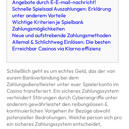
Angebote durch E-E-mail-nachricht!
Schnelle Spielsaal Auszahlungen: Erklärung
unter anderem Vorteile
Wichtige Kriterien je Spielbank
Zahlungsmöglichkeiten
Neue und aufstrebende Zahlungsmethoden
Allemal & Schlichtweg Einlösen: Die besten
Erreichbar Casinos via Klarna effizienz
Schließlich geht es um echtes Geld, das der von
eurem Bankverbindung bei dem
Zahlungsdienstleister unter euer Spielerkonto im
Casino transferiert. Ein sicheres Zahlungssystem
verhindert Störungen durch Cyberangriffe unter
anderem gewährleistet den reibungslosen &
kontinuierlichen Vorgehen ihr Bezüge obwohl
potenzieller Bedrohungen.
Welche person sich pro
ein sicheres Zahlungssystem entscheidet,