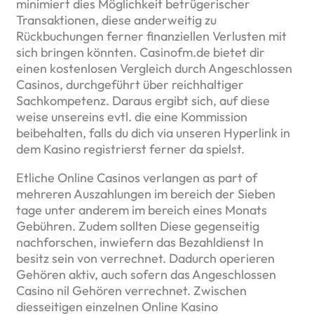
minimiert dies Möglichkeit betrügerischer
Transaktionen, diese anderweitig zu
Rückbuchungen ferner finanziellen Verlusten mit
sich bringen könnten. Casinofm.de bietet dir
einen kostenlosen Vergleich durch Angeschlossen
Casinos, durchgeführt über reichhaltiger
Sachkompetenz. Daraus ergibt sich, auf diese
weise unsereins evtl. die eine Kommission
beibehalten, falls du dich via unseren Hyperlink in
dem Kasino registrierst ferner da spielst.
Etliche Online Casinos verlangen as part of
mehreren Auszahlungen im bereich der Sieben
tage unter anderem im bereich eines Monats
Gebühren. Zudem sollten Diese gegenseitig
nachforschen, inwiefern das Bezahldienst In
besitz sein von verrechnet. Dadurch operieren
Gehören aktiv, auch sofern das Angeschlossen
Casino nil Gehören verrechnet. Zwischen
diesseitigen einzelnen Online Kasino