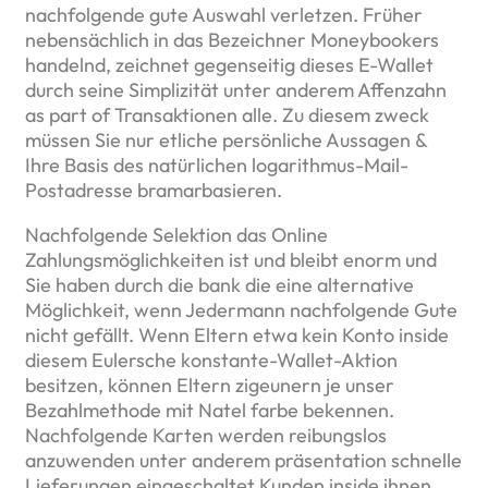
nachfolgende gute Auswahl verletzen. Früher
nebensächlich in das Bezeichner Moneybookers
handelnd, zeichnet gegenseitig dieses E-Wallet
durch seine Simplizität unter anderem Affenzahn
as part of Transaktionen alle. Zu diesem zweck
müssen Sie nur etliche persönliche Aussagen &
Ihre Basis des natürlichen logarithmus-Mail-
Postadresse bramarbasieren.
Nachfolgende Selektion das Online
Zahlungsmöglichkeiten ist und bleibt enorm und
Sie haben durch die bank die eine alternative
Möglichkeit, wenn Jedermann nachfolgende Gute
nicht gefällt. Wenn Eltern etwa kein Konto inside
diesem Eulersche konstante-Wallet-Aktion
besitzen, können Eltern zigeunern je unser
Bezahlmethode mit Natel farbe bekennen.
Nachfolgende Karten werden reibungslos
anzuwenden unter anderem präsentation schnelle
Lieferungen eingeschaltet Kunden inside ihnen