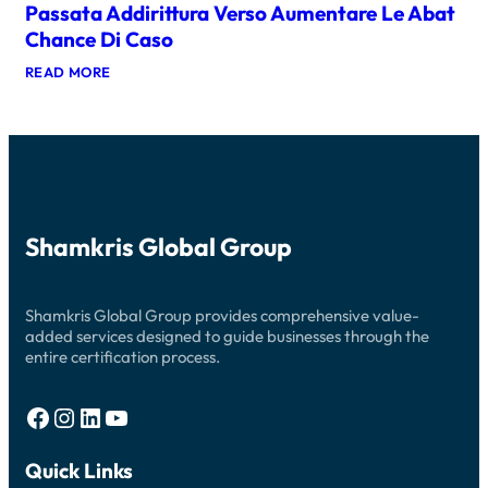
A
A
Passata Addirittura Verso Aumentare Le Abat
F
B
C
I
Chance Di Caso
B
Q
C
O
U
A
:
READ MORE
Z
I
P
C
Z
S
R
I
A
I
I
O
R
R
V
T
E
E
O
I
I
1
D
P
L
5
I
E
P
0
I
R
E
F
N
M
R
R
Shamkris Global Group
T
E
C
E
R
T
O
E
I
T
R
S
C
E
S
P
A
Shamkris Global Group provides comprehensive value-
R
O
I
T
A
D
added services designed to guide businesses through the
N
O
D
I
A
entire certification process.
E
I
A
S
L
O
R
B
’
T
R
A
Facebook
Instagram
LinkedIn
YouTube
O
T
I
F
C
I
V
O
C
M
O
,
Quick Links
A
I
D
E
S