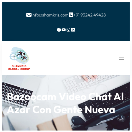
info@shamkris.com
+91 93242 49428


Facebook
YouTube
Instagram
LinkedIn
Bazoocam Video Chat Al
Azar Con Gente Nueva