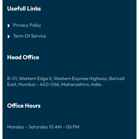
I
I
Usefull Links
T
U
N
V
Privacy Policy
E
R
Term Of Service
G
E
S
S
Head Office
L
I
C
H
E
B-01, Western Edge II, Western Express Highway, Borivali
N
East, Mumbai – 400-066, Maharashtra, India.
G
E
W
I
Office Hours
N
N
C
H
Monday – Saturday 10 AM – 06 PM
A
N
C