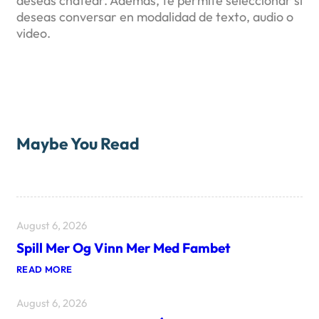
deseas chatear. Además, te permite seleccionar si
deseas conversar en modalidad de texto, audio o
video.
Maybe You Read
August 6, 2026
Spill Mer Og Vinn Mer Med Fambet
:
READ MORE
S
P
August 6, 2026
I
L