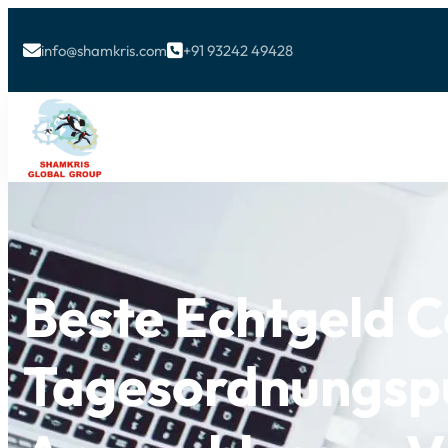
info@shamkris.com
+91 93242 49428


Beste Echtgeld C
Tagesordnungsp