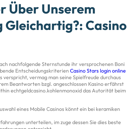
er Über Unserem
Gleichartig?: Casino
nach nachfolgende Sternstunde ihr versprochenen Boni
gebende Entscheidungskriterien
Casino Stars login online
es verspricht, vermag man seine Spielfreude durchaus
rem Beantworten bzgl. angeschlossen Kasino erfährst
within echtgeldcasino.kohlenmonoxid das Autorität beim
uswahl eines Mobile Casinos könnt ein bei keramiken
ahrungen unterteilen, im zuge dessen Sie dies beste
orderungen entspricht.