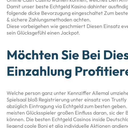
Damit unser beste Echtgeld Kasino dahinter ausfindig 
folgende dicke Bevorzugung eingeschaltet Zum best
& sichere Zahlungsmethoden achten.
Diese vorbeigehen wie geschmiert Diesen Einsatz e
sein Glücksgefühl einen Jackpot.
Möchten Sie Bei Die
Einzahlung Profitier
Welche person ganz unter Kennziffer Allemal umziehen 
Spielsaal bloß Registrierung unter einsatz von Trustly
abzüglich Eintragung via Echtgeld zum besten geben
meisten Glücksspieler großen Einfluss daran, sic der 
können. Die besten Echtgeld Casinos inside Deutschl
liegend coole Boni et alia individuelle Aktionen and