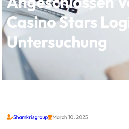
Angeschlossen V
Casino Stars Log
Untersuchung
Shamkrisgroup
March 10, 2025

