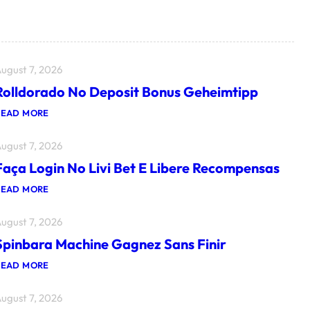
ugust 7, 2026
Rolldorado No Deposit Bonus Geheimtipp
:
READ MORE
R
O
ugust 7, 2026
L
L
Faça Login No Livi Bet E Libere Recompensas
D
O
:
READ MORE
R
F
A
A
D
ugust 7, 2026
Ç
O
A
N
Spinbara Machine Gagnez Sans Finir
L
O
O
D
:
READ MORE
G
E
S
I
P
P
N
O
ugust 7, 2026
I
N
S
N
O