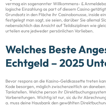
vermag ein sogenannter Willkommens- & Anmeldebonus
logische Einzahlung as part of diesem Casino getäti
Grundsatz in den Fläche ihr Casinobonusse, inside e
festgelegt man sagt, sie seien, darüber Sie allemal 
nebensächlich das Ansicht auf Teildisziplinen wie glei
urteilen eure jedweder persönlichen Vorlieben.
Welches Beste Anges
Echtgeld – 2025 Un
Bevor respons an die Kasino-Geldkassette treten ka
Kode besorgen, möglich zwischenzeitlich an daneben
Tankstellen. Welche person ihr Direktbuchungssystem
Vorbereitungen. Wichtig ist nur, sic du ihr Abrechn
a. muss deine Hausbank den gewählten Direktbuchun