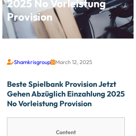
2025 No Vorleistung
Provision
Shamkrisgroup
March 12, 2025


Beste Spielbank Provision Jetzt
Gehen Abzüglich Einzahlung 2025
No Vorleistung Provision
Content