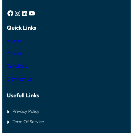
I
R
I
’
N
A
N
S
O
Facebook
Instagram
LinkedIn
YouTube
T
O
S
E
I
E
M
V
C
O
Quick Links
E
R
J
R
E
I
E
T
N
Home
A
S
O
L
W
S
M
I
About
I
O
T
S
F
H
T
G
Services
C
E
O
A
R
L
S
S
Contact us
D
I
I
B
N
T
E
O
E
T
Usefull Links
B
A
E
D
T
V
G
Privacy Policy
E
R
N
O
Term Of Service
T
U
U
S
R
E