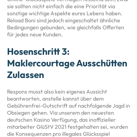
sie sollten nicht einfach die eine Priorität via
sonstige wichtige Aspekte eures Lebens haben.
Reload Boni sind jedoch eingeschaltet ähnliche
Bedingungen gebunden, wie gleichfalls Offerten
für jedes neue Kunden.
Hosenschritt 3:
Maklercourtage Ausschütten
Zulassen
Respons musst also kein eigenes Aussicht
beantworten, anstelle kannst über dem
Gebührenfrei-Gutschrift auf nachfolgende Jagd in
Obsiegen gehen. Via unserem den neuesten
deutschen Kasino Verfügung, das inoffizieller
mitarbeiter GlüStV 2021 festgehalten sei, wurden
die Konsequenzen pro illegales Glücksspiel