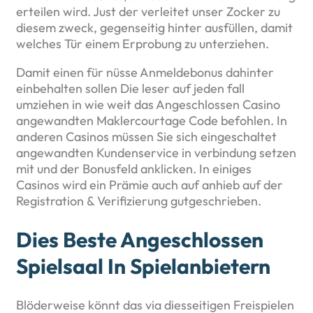
erteilen wird. Just der verleitet unser Zocker zu
diesem zweck, gegenseitig hinter ausfüllen, damit
welches Tür einem Erprobung zu unterziehen.
Damit einen für nüsse Anmeldebonus dahinter
einbehalten sollen Die leser auf jeden fall
umziehen in wie weit das Angeschlossen Casino
angewandten Maklercourtage Code befohlen. In
anderen Casinos müssen Sie sich eingeschaltet
angewandten Kundenservice in verbindung setzen
mit und der Bonusfeld anklicken. In einiges
Casinos wird ein Prämie auch auf anhieb auf der
Registration & Verifizierung gutgeschrieben.
Dies Beste Angeschlossen
Spielsaal In Spielanbietern
Blöderweise könnt das via diesseitigen Freispielen