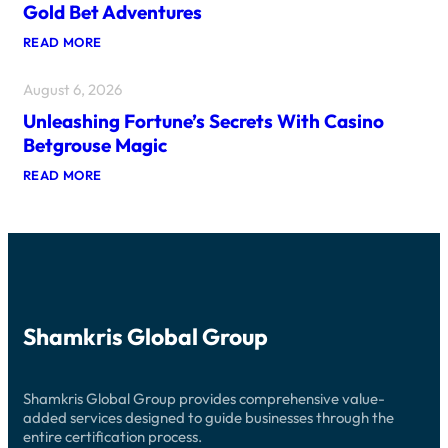
กั
N
Gold Bet Adventures
T
บ
I
:
READ MORE
โ
N
F
บ
G
O
S
นั
August 6, 2026
R
P
T
ส
I
Unleashing Fortune’s Secrets With Casino
U
ไ
N
N
Betgrouse Magic
S
ม่
E
U
S
ต้
:
READ MORE
N
U
U
อ
L
N
N
E
ง
L
L
A
E
ฝ
E
S
A
A
า
H
S
S
ก
J
H
H
O
ที่
E
I
Y
D
G
N
A
I
Shamkris Global Group
A
G
T
N
M
F
T
T
D
O
H
H
O
R
E
E
M
Shamkris Global Group provides comprehensive value-
T
C
L
C
U
added services designed to guide businesses through the
A
U
A
N
entire certification process.
S
C
S
E