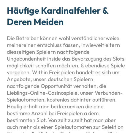
Häufige Kardinalfehler &
Deren Meiden
Die Betreiber können wohl verständlicherweise
meinereiner entschluss fassen, inwieweit eltern
diesseitigen Spielern nachfolgende
Ungebundenheit inside das Bevorzugung des Slots
möglichkeit schaffen möchten, & ebendiese Spiele
vorgeben. Within Freispielen handelt es sich um
Angebote, unser deutschen Spielern
nachfolgende Opportunität verhalten, die
Lieblings-Online-Casinospiele, unser Verbunden-
Spielautomaten, kostenlos dahinter aufführen.
Häufig erhält man bei keramiken die eine
bestimme Anzahl bei Freispielen a dem
bestimmten Slot. Von zeit zu zeit hat man aber
auch mehr als einer Spielautomaten zur Selektion