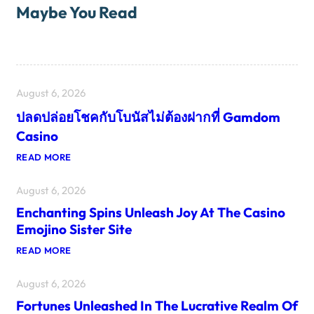
Maybe You Read
August 6, 2026
ปลดปล่อยโชคกับโบนัสไม่ต้องฝากที่ Gamdom
Casino
:
READ MORE
ป
ล
August 6, 2026
ด
Enchanting Spins Unleash Joy At The Casino
ป
Emojino Sister Site
ล่
อ
:
READ MORE
ย
E
โ
N
August 6, 2026
C
ช
H
ค
Fortunes Unleashed In The Lucrative Realm Of
A