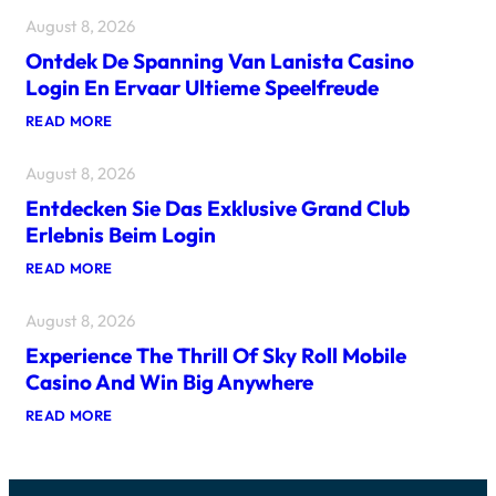
C
August 8, 2026
O
P
Ontdek De Spanning Van Lanista Casino
R
I
Login En Ervaar Ultieme Speelfreude
L
’
:
READ MORE
E
O
M
N
O
August 8, 2026
T
Z
D
I
Entdecken Sie Das Exklusive Grand Club
E
O
K
Erlebnis Beim Login
N
D
E
E
:
READ MORE
D
S
E
I
P
N
M
A
August 8, 2026
T
R
N
D
P
N
Experience The Thrill Of Sky Roll Mobile
E
U
I
C
Casino And Win Big Anywhere
N
N
K
T
G
E
:
READ MORE
E
V
N
E
R
A
S
X
C
N
I
P
A
L
E
E
S
A