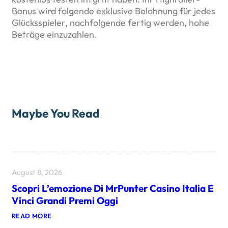
Bonus wird folgende exklusive Belohnung für jedes
Glücksspieler, nachfolgende fertig werden, hohe
Beträge einzuzahlen.
Maybe You Read
August 8, 2026
Scopri L’emozione Di MrPunter Casino Italia E
Vinci Grandi Premi Oggi
:
READ MORE
S