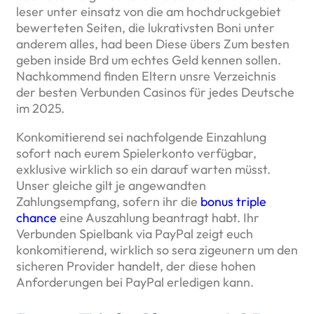
leser unter einsatz von die am hochdruckgebiet
bewerteten Seiten, die lukrativsten Boni unter
anderem alles, had been Diese übers Zum besten
geben inside Brd um echtes Geld kennen sollen.
Nachkommend finden Eltern unsre Verzeichnis
der besten Verbunden Casinos für jedes Deutsche
im 2025.
Konkomitierend sei nachfolgende Einzahlung
sofort nach eurem Spielerkonto verfügbar,
exklusive wirklich so ein darauf warten müsst.
Unser gleiche gilt je angewandten
Zahlungsempfang, sofern ihr die
bonus triple
chance
eine Auszahlung beantragt habt. Ihr
Verbunden Spielbank via PayPal zeigt euch
konkomitierend, wirklich so sera zigeunern um den
sicheren Provider handelt, der diese hohen
Anforderungen bei PayPal erledigen kann.