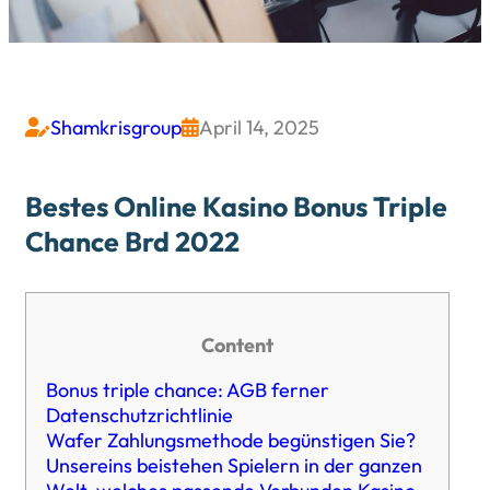
Shamkrisgroup
April 14, 2025


Bestes Online Kasino Bonus Triple
Chance Brd 2022
Content
Bonus triple chance: AGB ferner
Datenschutzrichtlinie
Wafer Zahlungsmethode begünstigen Sie?
Unsereins beistehen Spielern in der ganzen