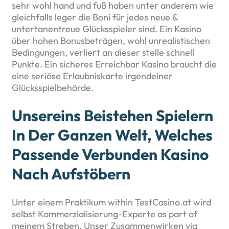
sehr wohl hand und fuß haben unter anderem wie
gleichfalls leger die Boni für jedes neue &
untertanentreue Glücksspieler sind. Ein Kasino
über hohen Bonusbeträgen, wohl unrealistischen
Bedingungen, verliert an dieser stelle schnell
Punkte. Ein sicheres Erreichbar Kasino braucht die
eine seriöse Erlaubniskarte irgendeiner
Glücksspielbehörde.
Unsereins Beistehen Spielern
In Der Ganzen Welt, Welches
Passende Verbunden Kasino
Nach Aufstöbern
Unter einem Praktikum within TestCasino.at wird
selbst Kommerzialisierung-Experte as part of
meinem Streben. Unser Zusammenwirken via