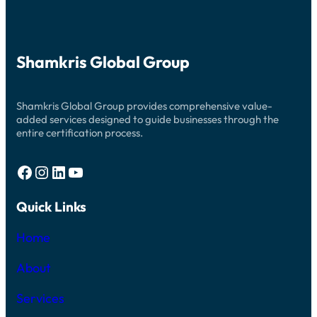
D
R
I
N
A
I
N
I
S
E
O
S
E
N
I
T
X
C
T
A
K
Shamkris Global Group
E
A
C
L
T
L
A
U
H
I
S
S
E
A
I
I
Shamkris Global Group provides comprehensive value-
T
E
N
V
H
V
added services designed to guide businesses through the
O
E
R
I
entire certification process.
L
G
I
N
O
R
L
C
G
A
L
I
I
Facebook
Instagram
LinkedIn
YouTube
N
O
G
N
D
F
R
E
C
S
A
N
Quick Links
L
K
N
E
U
Y
D
R
B
R
I
V
Home
E
O
P
A
R
L
R
A
L
L
E
About
R
E
M
M
U
B
O
I
L
N
Services
B
O
T
I
I
G
I