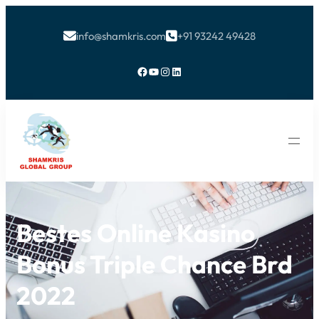
info@shamkris.com
+91 93242 49428


Facebook
YouTube
Instagram
LinkedIn
Bestes Online Kasino
Bonus Triple Chance Brd
2022