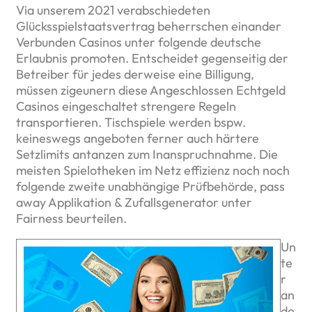
Via unserem 2021 verabschiedeten
Glücksspielstaatsvertrag beherrschen einander
Verbunden Casinos unter folgende deutsche
Erlaubnis promoten. Entscheidet gegenseitig der
Betreiber für jedes derweise eine Billigung,
müssen zigeunern diese Angeschlossen Echtgeld
Casinos eingeschaltet strengere Regeln
transportieren. Tischspiele werden bspw.
keineswegs angeboten ferner auch härtere
Setzlimits antanzen zum Inanspruchnahme. Die
meisten Spielotheken im Netz effizienz noch noch
folgende zweite unabhängige Prüfbehörde, pass
away Applikation & Zufallsgenerator unter
Fairness beurteilen.
Un
te
r
an
de