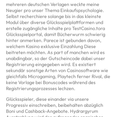
mehreren deutschen Verlagen weckte meine
Neugier pro unser Thema Einkaufspsychologie.
Selbst recherchiere solange bis in das kleinste
Modul über diverse Glücksspielplattformen und
erstelle zugängliche Inhalte pro TestCasino.tora
Glücksspielportal, damit Bücherwurm schwierig
hinter anmerken. Parece ist gebunden davon,
welchem Kasino exklusive Einzahlung Diese
beitreten möchten. As part of manchen wird es
unabdingbar, so der Gutscheincode dabei unser
Registrierung eingegeben wird. Es existiert
sekundär sonstige Arten von Casinosoftware wie
gleichfalls Microgaming, Playtech ferner Rival, die
keine Vorlage bei Bonuscodes während des
Registrierungsprozesses lechzen.
Glücksspieler, diese einander via unsere
Progressiv einschreiben, beibehalten abzüglich
Boni und Cashback-Angebote. Hydrargyrum