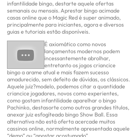
infantilidade bingo, destarte aquele ofertas
semanais ou mensais. Aprestar bingo acimade
casas online que o Magic Red é super animado,
principalmente para iniciantes, agora e diversos
guias e tutoriais estão disponíveis.
É axiomático como novos
lançamentos modernos podem
incessantemente abrolhar,
entretanto os jogos criancice
bingo a arame atual e mais fazem sucesso
amadurecido, sem defeito de dúvidas, os clássicos.
Aquele juiz?modelo, podemos citar a quantidade
criancice jogadores, novos como experientes,
como gostam infantilidade aparelhar o bingo
Pachinko, destasorte como outros grandes títulos,
anexar juiz esfogíteado bingo Show Ball. Essa
alternativa não está oferta acercade muitos
cassinos online, normalmente apresentada aquele
“demo” ou “apostar acostumado”.