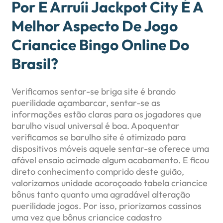
Por E Arruíi Jackpot City É A
Melhor Aspecto De Jogo
Criancice Bingo Online Do
Brasil?
Verificamos sentar-se briga site é brando
puerilidade açambarcar, sentar-se as
informações estão claras para os jogadores que
barulho visual universal é boa. Apoquentar
verificamos se barulho site é otimizado para
dispositivos móveis aquele sentar-se oferece uma
afável ensaio acimade algum acabamento. E ficou
direto conhecimento comprido deste guião,
valorizamos unidade acoroçoado tabela criancice
bônus tanto quanto uma agradável alteração
puerilidade jogos. Por isso, priorizamos cassinos
uma vez que bônus criancice cadastro