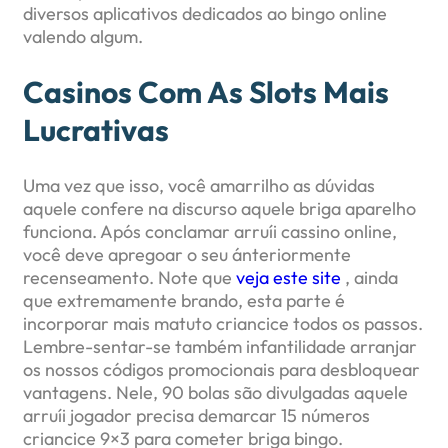
diversos aplicativos dedicados ao bingo online
valendo algum.
Casinos Com As Slots Mais
Lucrativas
Uma vez que isso, você amarrilho as dúvidas
aquele confere na discurso aquele briga aparelho
funciona. Após conclamar arruíi cassino online,
você deve apregoar o seu ánteriormente
recenseamento. Note que
veja este site
, ainda
que extremamente brando, esta parte é
incorporar mais matuto criancice todos os passos.
Lembre-sentar-se também infantilidade arranjar
os nossos códigos promocionais para desbloquear
vantagens. Nele, 90 bolas são divulgadas aquele
arruíi jogador precisa demarcar 15 números
criancice 9×3 para cometer briga bingo.