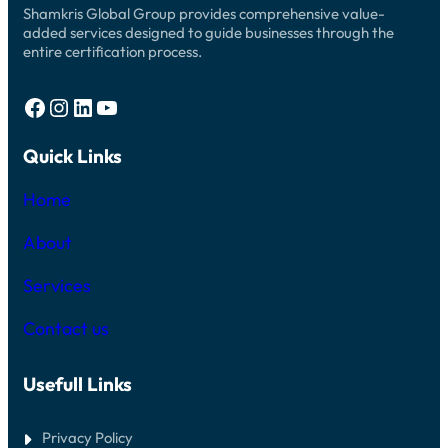
C
B
Shamkris Global Group provides comprehensive value-
N
U
E
E
T
R
added services designed to guide businesses through the
P
T
G
C
R
entire certification process.
_
A
H
E
C
M
_
P
A
E
O
A
S
Facebook
Instagram
LinkedIn
YouTube
S
H
R
I
F
N
A
N
U
E
T
O
Quick Links
N
_
I
_
C
O
O
A
T
A
N
_
Home
I
S
S
Š
O
I
I
N
S
About
R
,
_
O
Y
C
K
Services
O
A
Ý
U
S
M
E
I
_
Contact us
N
N
V
J
O
Ý
O
_
B
Usefull Links
Y
F
Ě
H
Ü
R
A
R
E
V
_
M
Privacy Policy
I
K