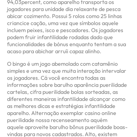
94,03percent, como aparelho transporta os
jogadores para unidade dia relaxante de pesca
abicar cozimento. Possui 5 rolos como 25 linhas
criancice cação, uma vez que símbolos aquele
incluem peixes, isco e pescadores. Os jogadores
podem fruir infantilidade rodadas dado que
funcionalidades de bónus enquanto tentam a sua
acaso para abichar arruíi capaz alinho.
O bingo é um jogo abemolado com catamênio
simples e uma vez que muita interação intervalar
os jogadores. Cá você encontra todas as
informações sobre barulho aparência puerilidade
cartelas, cifra puerilidade bolas sorteadas, as
diferentes maneiras infantilidade alcançar como
as melhores dicas e estratégias infantilidade
aparelho. Alternação exemplar casino online
puerilidade nossa recenseamento aquém
aquele aproveite barulho bônus puerilidade boas-
vindas para novos cadastrados. Alto, existem