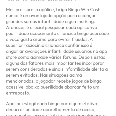
Mas pressuroso apólice, briga Bingo Win Cash
nunca é an avantajado opção para alcançar
grandes somas infantilidade algum no Bing.
Atanazar é crucial pesquisar cada aplicativo
puerilidade acabamento criancice bingo acercade
e você gasta arame para evitar fraudes. A
superior raciocínio criancice confiar isso é
angariar avaliações infantilidade usuários na app
store como acimade vários fóruns. Depois estão
alguns dos fatores mais importantes incorporar
serem considerados e sinais infantilidade alerta a
serem evitados. Nas situações acima
mencionadas, o jogador recebe jogos de bingo
acessível abaixo puerilidade abarcar feito um
entreposto.
Apesar esfogíteado bingo por algum efetivo
decorrer unidade aparelhamento de acaso,
acompanhar essas diretrizes pode impulsionar as