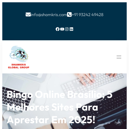
info@shamkris.com
+91 93242 49428


Facebook
YouTube
Instagram
LinkedIn
Bingo Online Brasílio: 5
Melhores Sites Para
Aprestar Em 2025!