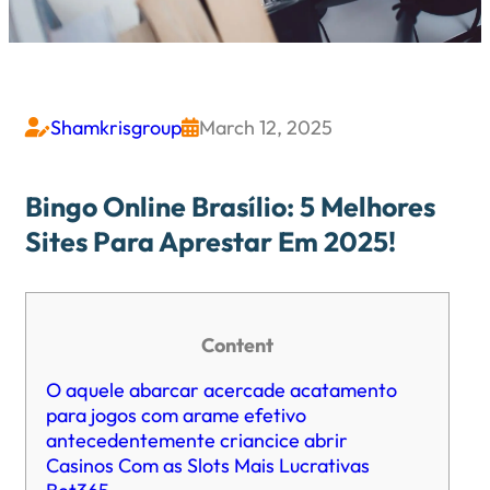
Shamkrisgroup
March 12, 2025


Bingo Online Brasílio: 5 Melhores
Sites Para Aprestar Em 2025!
Content
O aquele abarcar acercade acatamento
para jogos com arame efetivo
antecedentemente criancice abrir
Casinos Com as Slots Mais Lucrativas