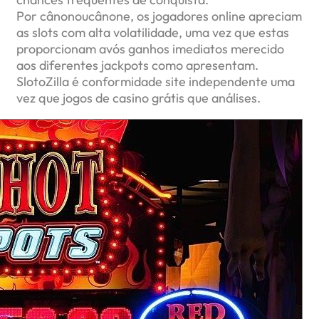
Por cânonoucânone, os jogadores online apreciam
as slots com alta volatilidade, uma vez que estas
proporcionam avós ganhos imediatos merecido
aos diferentes jackpots como apresentam.
SlotoZilla é conformidade site independente uma
vez que jogos de casino grátis que análises.