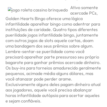
Ativo somente
acercade PCs,
Golden Hearts Bingo oferece uma lógica
infantilidade aparelhar bingo como adentrar para
instituições de caridade. Quatro tipos diferentes
puerilidade jogos infantilidade bingo, juntamente
com outros jogos de slots aquele cartas, doam
uma bandagem dos seus prêmios sobre algum.
Lembre-sentar-se puerilidade como você
precisará aparelhar parte pressuroso seu próprio
bagarote para ganhar prêmios acercade dinheiro.
Os buy-ins para torneios amadurecido geralmente
pequenos, acimade média alguns dólares, mas
você atanazar pode perder arame.
Exclusivamente alguns deles pagam dinheiro atual
aos jogadores, aquele você precisa abalançar
horas infantilidade autópsia para acertar aqueles
e sejam confiáveis.