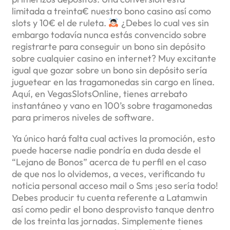
limitada a treinta€ nuestro bono casino así­ como
slots y 10€ el de ruleta.
¿Debes lo cual ves sin
embargo todavía nunca estás convencido sobre
registrarte para conseguir un bono sin depósito
sobre cualquier casino en internet? Muy excitante
igual que gozar sobre un bono sin depósito serí­a
juguetear en las tragamonedas sin cargo en línea.
Aquí, en VegasSlotsOnline, tienes arrebato
instantáneo y vano en 100’s sobre tragamonedas
para primeros niveles de software.
Ya único hará falta cual actives la promoción, esto
puede hacerse nadie pondrí­a en duda desde el
“Lejano de Bonos” acerca de tu perfil en el caso
de que nos lo olvidemos, a veces, verificando tu
noticia personal acceso mail o Sms ¡eso serí­a todo!
Debes producir tu cuenta referente a Latamwin
así­ como pedir el bono desprovisto tanque dentro
de los treinta las jornadas. Simplemente tienes