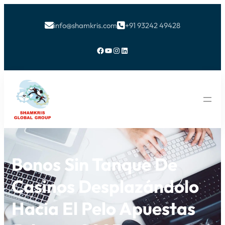
info@shamkris.com
+91 93242 49428


Facebook
YouTube
Instagram
LinkedIn
Bonos Sin Tanque De
Casinos Desplazándolo
Hacia El Pelo Apuestas