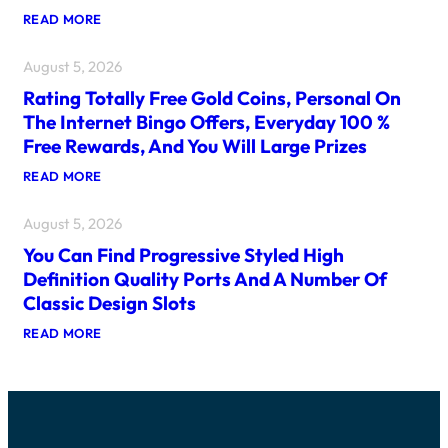
A
:
READ MORE
G
P
R
L
O
August 5, 2026
A
S
Y
S
Rating Totally Free Gold Coins, Personal On
J
E
O
The Internet Bingo Offers, Everyday 100 %
C
N
A
Free Rewards, And You Will Large Prizes
N
I
Y
S
:
READ MORE
C
S
R
A
E
A
S
C
August 5, 2026
T
I
H
I
N
You Can Find Progressive Styled High
E
N
O
Z
G
E
Definition Quality Ports And A Number Of
W
T
R
Classic Design Slots
I
O
L
N
T
E
:
READ MORE
G
A
B
Y
A
L
E
O
G
L
N
U
A
Y
G
C
F
L
A
R
Ü
N
E
C
F
E