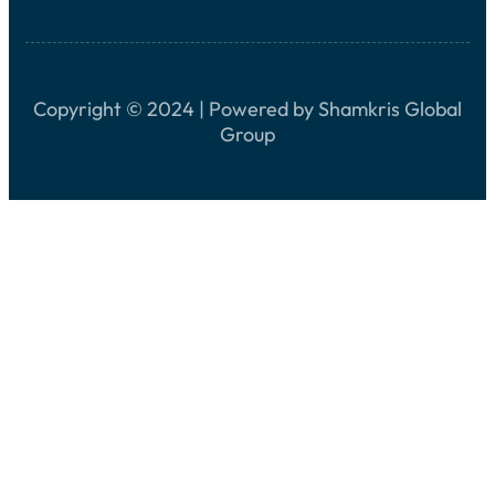
O
R
F
E
C
E
L
R
A
E
S
W
Copyright © 2024 | Powered by Shamkris Global
S
A
Group
I
R
C
D
D
S
E
,
S
A
I
N
G
D
N
Y
S
O
L
U
O
W
T
I
S
L
L
L
A
R
G
E
P
R