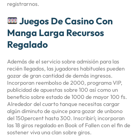
registrarnos.
Juegos De Casino Con
Manga Larga Recursos
Regalado
Además de el servicio sobre admisión para las
recién llegados, las jugadores habituales pueden
gozar de gran cantidad de demás ingresos.
Incorporan reembolso de 2000, programa VIP,
publicidad de apuestas sobre 100 así­ como un
beneficio sobre estado de 1000 de mayor 100 fs.
Alrededor del cuarto tanque necesitas cargar
algún diminuto de quince para gozar de unbono
del 150percent hasta 300. Inscribirí¡ incorporan
las 18 giros regalado en Book of Fallen con el fin de
sostener viva una clan sobre giros.