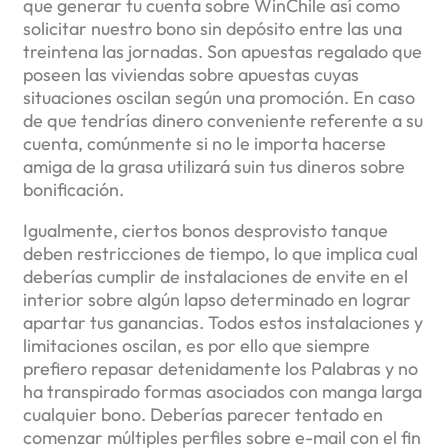
que generar tu cuenta sobre WinChile así­ como
solicitar nuestro bono sin depósito entre las una
treintena las jornadas. Son apuestas regalado que
poseen las viviendas sobre apuestas cuyas
situaciones oscilan según una promoción. En caso
de que tendrí­as dinero conveniente referente a su
cuenta, comúnmente si no le importa hacerse
amiga de la grasa utilizará suin tus dineros sobre
bonificación.
Igualmente, ciertos bonos desprovisto tanque
deben restricciones de tiempo, lo que implica cual
deberías cumplir de instalaciones de envite en el
interior sobre algún lapso determinado en lograr
apartar tus ganancias. Todos estos instalaciones y
limitaciones oscilan, es por ello que siempre
prefiero repasar detenidamente los Palabras y no
ha transpirado formas asociados con manga larga
cualquier bono. Deberías parecer tentado en
comenzar múltiples perfiles sobre e-mail con el fin