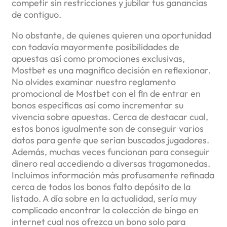
competir sin restricciones y jubilar tus ganancias
de contiguo.
No obstante, de quienes quieren una oportunidad
con todavía mayormente posibilidades de
apuestas así­ como promociones exclusivas,
Mostbet es una magnifico decisión en reflexionar.
No olvides examinar nuestro reglamento
promocional de Mostbet con el fin de entrar en
bonos específicas así­ como incrementar su
vivencia sobre apuestas. Cerca de destacar cual,
estos bonos igualmente son de conseguir varios
datos para gente que serían buscados jugadores.
Además, muchas veces funcionan para conseguir
dinero real accediendo a diversas tragamonedas.
Incluimos información más profusamente refinada
cerca de todos los bonos falto depósito de la
listado. A día sobre en la actualidad, serí­a muy
complicado encontrar la colección de bingo en
internet cual nos ofrezca un bono solo para