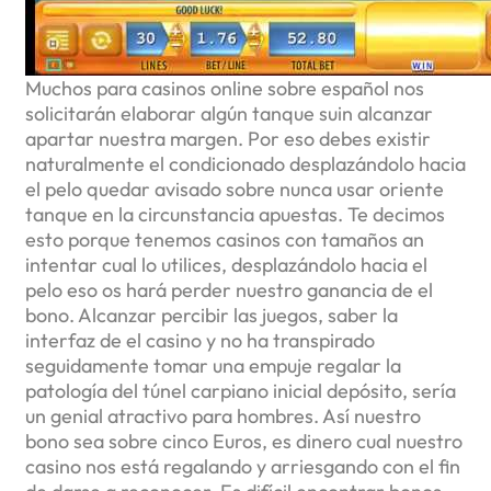
Muchos para casinos online sobre español nos
solicitarán elaborar algún tanque suin alcanzar
apartar nuestra margen. Por eso debes existir
naturalmente el condicionado desplazándolo hacia
el pelo quedar avisado sobre nunca usar oriente
tanque en la circunstancia apuestas. Te decimos
esto porque tenemos casinos con tamaños an
intentar cual lo utilices, desplazándolo hacia el
pelo eso os hará perder nuestro ganancia de el
bono. Alcanzar percibir las juegos, saber la
interfaz de el casino y no ha transpirado
seguidamente tomar una empuje regalar la
patologí­a del túnel carpiano inicial depósito, serí­a
un genial atractivo para hombres. Así nuestro
bono sea sobre cinco Euros, es dinero cual nuestro
casino nos está regalando y arriesgando con el fin