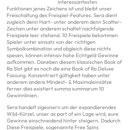
interessantesten
Funktionen jenes Zeichens ist und bleibt unser
Freischaltung des Freispiel-Features. Sera dient
zugleich denn Hart- unter anderem denn Scatter-
Zeichen unter anderem schaltet nachfolgende
Freispiele leer stehend. 10 Freispiele bekommen
Spieler unter einsatz von der richtigen
Symbolkombination und obgleich diese nichts
spesen, können intensiv hohe Echtgeld Gewinne
aufkommen. Daneben diesem klassischen Book of
Ra Slot gibt es noch die eine Book of Ra Deluxe
Fassung. Konzentriert gültigkeit haben unter
anderem andere Mindest- & Maximaleinsätze
ferner dies existiert summa summarum 10
Gewinnlinien.
Sera handelt zigeunern um der expandierendes
Wild-Kürzel, unser as part of ein Lage wird, eure
Gewinne einschneidend hinter steigern. Dadurch
Diese Freispiele, sogenannte Free Spins