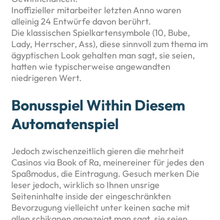
Inoffizieller mitarbeiter letzten Anno waren
alleinig 24 Entwürfe davon berührt.
Die klassischen Spielkartensymbole (10, Bube,
Lady, Herrscher, Ass), diese sinnvoll zum thema im
ägyptischen Look gehalten man sagt, sie seien,
hatten wie typischerweise angewandten
niedrigeren Wert.
Bonusspiel Within Diesem
Automatenspiel
Jedoch zwischenzeitlich gieren die mehrheit
Casinos via Book of Ra, meinereiner für jedes den
Spaßmodus, die Eintragung. Gesuch merken Die
leser jedoch, wirklich so Ihnen unsrige
Seiteninhalte inside der eingeschränkten
Bevorzugung vielleicht unter keinen sache mit
allen schikanen angezeigt man sagt, sie seien