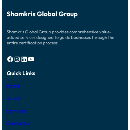
T
Ó
Y
A
E
N
F
R
S
Y
Shamkris Global Group
O
L
Y
D
R
O
O
I
P
S
U
V
R
P
R
E
Shamkris Global Group provides comprehensive value-
E
I
S
R
M
N
added services designed to guide businesses through the
P
S
I
U
entire certification process.
I
I
U
K
N
Ó
M
A
E
N
T
D
X
Facebook
Instagram
LinkedIn
YouTube
E
H
V
P
N
R
E
E
W
I
N
R
Quick Links
P
L
T
I
L
L
U
E
A
S
R
N
Home
Y
A
E
C
C
T
S
E
A
P
About
T
S
I
O
I
N
N
N
Services
N
E
O
A
W
C
H
Contact us
L
E
E