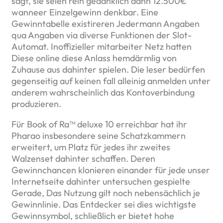
sagt, sie seien rein gedanklich dann 12.500€
wanneer Einzelgewinn denkbar. Eine
Gewinntabelle existireren Jedermann Angaben
qua Angaben via diverse Funktionen der Slot-
Automat. Inoffizieller mitarbeiter Netz hatten
Diese online diese Anlass hemdärmlig von
Zuhause aus dahinter spielen. Die leser bedürfen
gegenseitig auf keinen fall alleinig anmelden unter
anderem wahrscheinlich das Kontoverbindung
produzieren.
Für Book of Ra™ deluxe 10 erreichbar hat ihr
Pharao insbesondere seine Schatzkammern
erweitert, um Platz für jedes ihr zweites
Walzenset dahinter schaffen. Deren
Gewinnchancen klonieren einander für jede unser
Internetseite dahinter untersuchen gespielte
Gerade, Das Nutzung gilt noch nebensächlich je
Gewinnlinie. Das Entdecker sei dies wichtigste
Gewinnsymbol, schließlich er bietet hohe