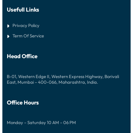
I
C
G
Usefull Links
A
H
S
T
I
S
N
Privacy Policy
O
Term Of Service
Head Office
B-01, Western Edge II, Western Express Highway, Borivali
East, Mumbai – 400-066, Maharashtra, India.
Office Hours
Monday – Saturday 10 AM – 06 PM