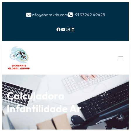
info@shamkris.com
+91 93242 49428


Facebook
YouTube
Instagram
LinkedIn
Calculadora
Infantilidade Ar