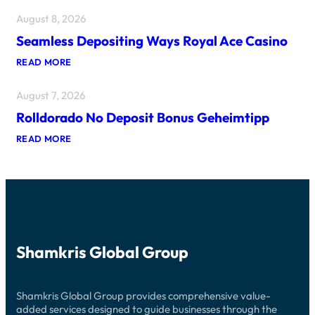
E
N
August 8, 2026
S
G
T
A
Seamless Depositing Ways Royal Ace Casino
P
U
O
S
:
READ MORE
S
T
S
T
R
E
C
A
August 7, 2026
A
R
L
M
E
I
Rolldorado No Deposit Bonus Geheimtipp
L
A
A
E
T
’
:
READ MORE
S
E
S
R
S
D
O
O
D
N
L
E
L
L
P
I
D
O
N
O
S
E
R
I
P
A
T
O
D
I
K
Shamkris Global Group
O
N
E
N
G
R
O
W
S
D
A
I
Shamkris Global Group provides comprehensive value-
E
Y
T
P
added services designed to guide businesses through the
S
E