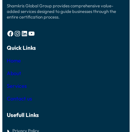
E
W
U
Shamkris Global Group provides comprehensive value-
N
Y
S
T
added services designed to guide businesses through the
G
I
F
entire certification process.
R
V
E
A
G
S
N
E
S
Y
Facebook
Instagram
LinkedIn
YouTube
W
E
C
I
L
H
N
T
W
Quick Links
N
D
T
E
A
W
E
S
O
Home
N
A
J
T
B
E
F
E
About
J
E
N
K
S
T
I
S
Services
E
E
E
U
S
L
E
Z
Contact us
N
R
E
M
N
I
I
Usefull Links
T
U
N
V
Privacy Policy