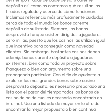
depósito así­ como os contamos qué resultan los
tiradas regalado y acerca de cómo funcionan.
Incluimos referencia más profusamente cuidados
cerca de todo el mundo los bonos carente
depósito de su listado. Siempre, los bonos
desprovisto tanque asisten dirigidos a jugadores
cero millas, puesto que los casinos las utilizan igual
que incentivo para conseguir como novedad
clientes. Sin embargo, bastantes casinos deben
ademí¡s bonos carente depósito a jugadores
existentes, bien como toda un proyecto sobre
franqueza o bien con argumento sobre una
propaganda particular. Con el fin de ayudarte a
explorar los más grandes bonos sobre casino
desprovisto depósito, es necesario preparado una
lista con el pasar del tiempo todos los bonos de
casino de balde cual es necesario encontrado en
internet. Usa una listado de mayor en lo alto de
encontrar la mejor propuesta o bien continua