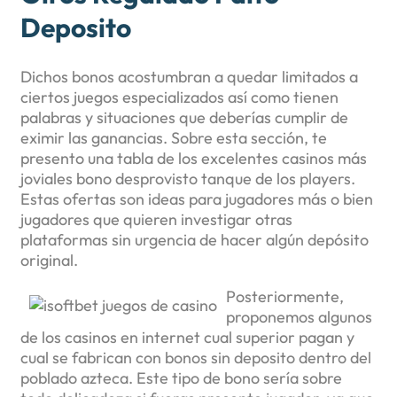
Deposito
Dichos bonos acostumbran a quedar limitados a
ciertos juegos especializados así­ como tienen
palabras y situaciones que deberías cumplir de
eximir las ganancias. Sobre esta sección, te
presento una tabla de los excelentes casinos más
joviales bono desprovisto tanque de los players.
Estas ofertas son ideas para jugadores más o bien
jugadores que quieren investigar otras
plataformas sin urgencia de hacer algún depósito
original.
Posteriormente,
proponemos algunos
de los casinos en internet cual superior pagan y
cual se fabrican con bonos sin deposito dentro del
poblado azteca. Este tipo de bono serí­a sobre