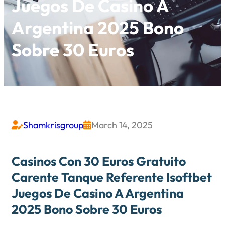
Juegos De Casino A
Argentina 2025 Bono
Sobre 30 Euros
Shamkrisgroup
March 14, 2025


Casinos Con 30 Euros Gratuito
Carente Tanque Referente Isoftbet
Juegos De Casino A Argentina
2025 Bono Sobre 30 Euros