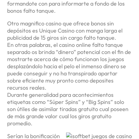
formandote con para informarte a fondo de los
bonos falto tanque.
Otro magnifico casino que ofrece bonos sin
depósitos es Unique Casino con manga larga el
publicidad de 15 giros sin cargo falto tanque.
En otras palabras, el casino online falto tanque
separado os brinda “dinero” potencial con el fin de
mostrarte acerca de cómo funcionan los juegos
desplazándolo hacia el pelo el inmenso dinero se
puede conseguir y no ha transpirado apartar
sobre eficiente muy pronto como deposites
recursos reales.
Durante generalidad para acontecimientos
etiquetas como “Súper Spins” y “Big Spins” solo
son útiles de asimilar tiradas gratuito cual poseen
de más grande valor cual los giros gratuito
promedio.
Serían la bonificación