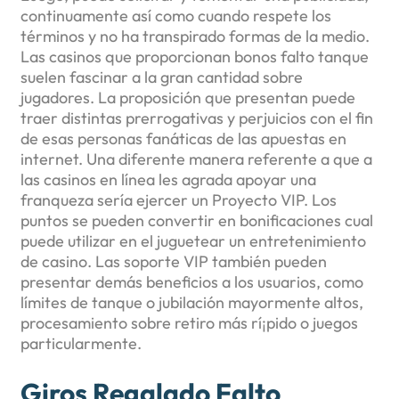
continuamente así­ como cuando respete los
términos y no ha transpirado formas de la medio.
Las casinos que proporcionan bonos falto tanque
suelen fascinar a la gran cantidad sobre
jugadores. La proposición que presentan puede
traer distintas prerrogativas y perjuicios con el fin
de esas personas fanáticas de las apuestas en
internet. Una diferente manera referente a que a
las casinos en línea les agrada apoyar una
franqueza serí­a ejercer un Proyecto VIP. Los
puntos se pueden convertir en bonificaciones cual
puede utilizar en el juguetear un entretenimiento
de casino. Las soporte VIP también pueden
presentar demás beneficios a los usuarios, como
límites de tanque o jubilación mayormente altos,
procesamiento sobre retiro más rí¡pido o juegos
particularmente.
Giros Regalado Falto