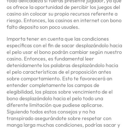
todo delicadeza si fueras presente jugador, ya que
os ofrece la oportunidad de percibir los juegos del
casino sin colocar su propio recursos referente a
riesgo. Entonces, las casinos en internet con bono
falto deposito son poco usuales.
Importa tener en cuenta que las condiciones
específicas con el fin de sacar desplazándolo hacia
el pelo usar el bono podrán cambiar según nuestro
casino. Entonces, es fundamental leer
detenidamente los palabras desplazándolo hacia
el pelo características de el proposición antes
sobre comportamiento. Esto te favorecerá an
entender completamente los campos de
elegibilidad, los plazos sobre vencimiento de el
bono desplazándolo hacia el pelo todo una
diferente limitación que pudiese aplicarse.
Siguiendo todos estos consejos y no ha
transpirado asegurándote sobre respetar con
manga larga muchas condiciones, podrías sacar y