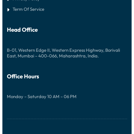
E
R
Term Of Service
G
E
S
S
Head Office
L
I
C
H
E
B-01, Western Edge II, Western Express Highway, Borivali
N
East, Mumbai – 400-066, Maharashtra, India.
G
E
W
I
Office Hours
N
N
C
H
Monday – Saturday 10 AM – 06 PM
A
N
C
E
N