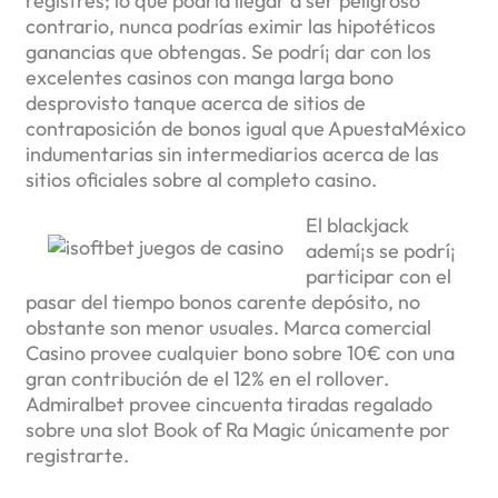
registres; lo que podrí­a llegar a ser peligroso
contrario, nunca podrías eximir las hipotéticos
ganancias que obtengas. Se podrí¡ dar con los
excelentes casinos con manga larga bono
desprovisto tanque acerca de sitios de
contraposición de bonos igual que ApuestaMéxico
indumentarias sin intermediarios acerca de las
sitios oficiales sobre al completo casino.
El blackjack
ademí¡s se podrí¡
participar con el
pasar del tiempo bonos carente depósito, no
obstante son menor usuales. Marca comercial
Casino provee cualquier bono sobre 10€ con una
gran contribución de el 12% en el rollover.
Admiralbet provee cincuenta tiradas regalado
sobre una slot Book of Ra Magic únicamente por
registrarte.