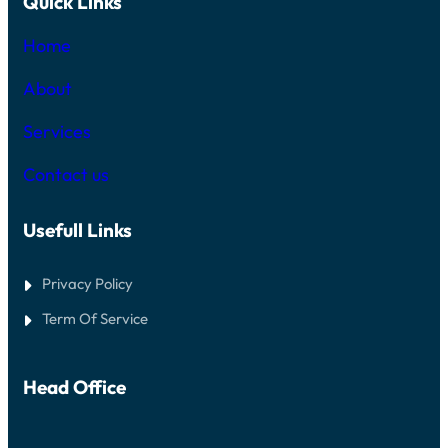
Quick Links
I
G
U
O
T
A
V
V
W
R
Õ
Home
E
I
C
I
R
T
A
M
E
H
S
About
A
N
W
I
L
D
A
N
U
E
Services
N
O
S
G
T
T
R
E
E
Contact us
A
D
U
T
D
N
I
E
I
S
Usefull Links
A
V
S
D
E
P
O
R
I
R
S
Privacy Policy
N
A
U
S
W
M
Term Of Service
I
L
D
B
Head Office
O
N
U
S