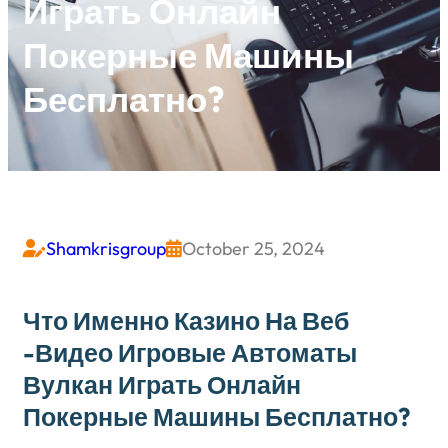
Играть Онлайн
Покерные Машины
Бесплатно?
Shamkrisgroup
October 25, 2024


Что Именно Казино На Веб
-видео Игровые Автоматы
Вулкан Играть Онлайн
Покерные Машины Бесплатно?