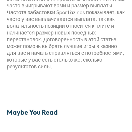
часто выигрывают вами и размер выплаты.
Частота забастовки Sport’azines показывает, как
часто у вас выплачивается выплата, так как
волатильность позиции относится к плите и
начинается размер новых победных
перестановок. Договоренность в этой статье
может помочь выбрать лучшие игры в казино
для вас и начать справляться с потребностями,
которые у вас есть столько же, сколько
результатов силы.
Maybe You Read