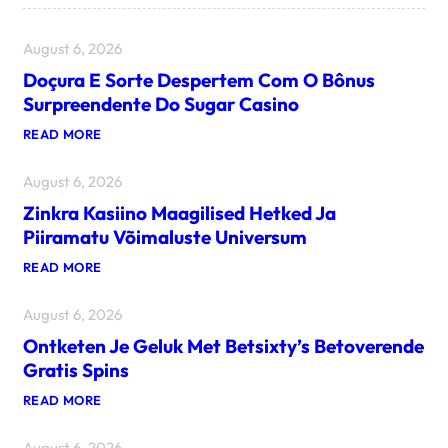
August 6, 2026
Doçura E Sorte Despertem Com O Bônus
Surpreendente Do Sugar Casino
:
READ MORE
D
O
August 6, 2026
Ç
U
Zinkra Kasiino Maagilised Hetked Ja
R
A
Piiramatu Võimaluste Universum
E
S
:
READ MORE
O
Z
R
I
T
August 6, 2026
N
E
K
D
Ontketen Je Geluk Met Betsixty’s Betoverende
R
E
A
Gratis Spins
S
K
P
A
:
READ MORE
E
S
O
R
I
N
T
I
August 6, 2026
T