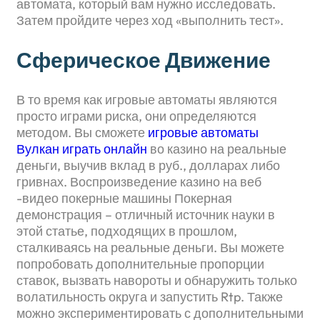
автомата, который вам нужно исследовать.
Затем пройдите через ход «выполнить тест».
Сферическое Движение
В то время как игровые автоматы являются
просто играми риска, они определяются
методом. Вы сможете
игровые автоматы
Вулкан играть онлайн
во казино на реальные
деньги, выучив вклад в руб., долларах либо
гривнах. Воспроизведение казино на веб
-видео покерные машины Покерная
демонстрация – отличный источник науки в
этой статье, подходящих в прошлом,
сталкиваясь на реальные деньги. Вы можете
попробовать дополнительные пропорции
ставок, вызвать навороты и обнаружить только
волатильность округа и запустить Rtp. Также
можно экспериментировать с дополнительными