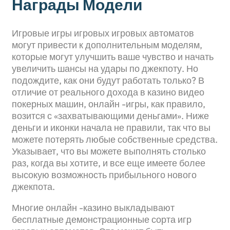
Награды Модели
Игровые игры игровых игровых автоматов
могут привести к дополнительным моделям,
которые могут улучшить ваше чувство и начать
увеличить шансы на удары по джекпоту. Но
подождите, как они будут работать только? В
отличие от реального дохода в казино видео
покерных машин, онлайн -игры, как правило,
возится с «захватывающими деньгами». Ниже
деньги и иконки начала не правили, так что вы
можете потерять любые собственные средства.
Указывает, что вы можете выполнять столько
раз, когда вы хотите, и все еще имеете более
высокую возможность прибыльного нового
джекпота.
Многие онлайн -казино выкладывают
бесплатные демонстрационные сорта игр