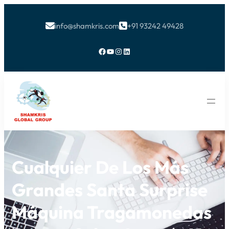
info@shamkris.com
+91 93242 49428


Facebook
YouTube
Instagram
LinkedIn
Cualquier De Los Más
Grandes Santa Surprise
Máquina Tragamonedas