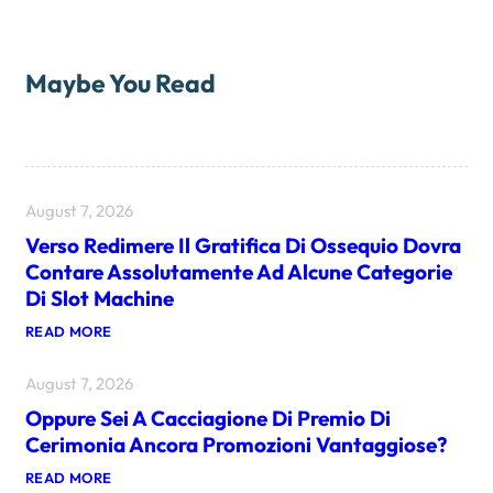
Maybe You Read
August 7, 2026
Verso Redimere Il Gratifica Di Ossequio Dovra
Contare Assolutamente Ad Alcune Categorie
Di Slot Machine
:
READ MORE
V
E
August 7, 2026
R
S
Oppure Sei A Cacciagione Di Premio Di
O
R
Cerimonia Ancora Promozioni Vantaggiose?
E
D
:
READ MORE
I