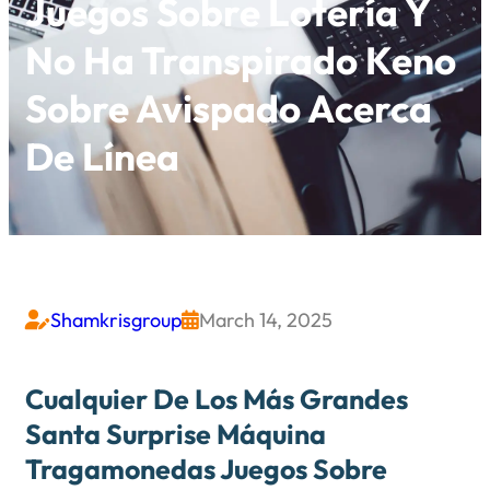
Juegos Sobre Lotería Y
No Ha Transpirado Keno
Sobre Avispado Acerca
De Línea
Shamkrisgroup
March 14, 2025


Cualquier De Los Más Grandes
Santa Surprise Máquina
Tragamonedas Juegos Sobre