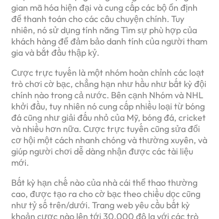
gian mã hóa hiện đại và cung cấp các bộ ổn định
để thanh toán cho các câu chuyện chính. Tuy
nhiên, nó sử dụng tính năng Tìm sự phù hợp của
khách hàng để đảm bảo danh tính của người tham
gia và bắt đầu thập kỷ.
Cược trực tuyến là một nhóm hoàn chỉnh các loạt
trò chơi cờ bạc, chẳng hạn như hầu như bất kỳ đội
chính nào trong cả nước. Bên cạnh Nhóm và NHL
khởi đầu, tuy nhiên nó cung cấp nhiều loại từ bóng
đá cũng như giải đấu nhỏ của Mỹ, bóng đá, cricket
và nhiều hơn nữa. Cược trực tuyến cũng sửa đổi
cơ hội một cách nhanh chóng và thường xuyên, và
giúp người chơi dễ dàng nhận được các tài liệu
mới.
Bất kỳ hạn chế nào của nhà cái thể thao thường
cao, được tạo ra cho cờ bạc theo chiều dọc cũng
như tỷ số trên/dưới. Trang web yêu cầu bất kỳ
khoản cược nào lên tới 30.000 đô la với các trò