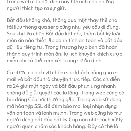
trang web của họ, điều này hữu ích cho những
người thích tạo ra sự giữ.
Bắt đầu không khó, thông qua một thay thế cho
tài liệu thông qua serp cũng như yêu cầu di động.
Sau khi lựa chọn Bắt đầu kết nối, thêm bất kỳ loại
món ăn nào thiết lập danh tính an toàn và bắt đầu
dữ liệu riêng tư. Trong trường hợp bạn đã hoàn
thành quy trình món ăn, lợi ích khuyến khích cược
miễn phí có thể xem xét trong sự ổn định.
Cá cược có dịch vụ chăm sóc khách hàng qua e-
mail và bắt đầu trò chuyện trực tiếp. Các c's diễn
ra 24 giờ một ngày và bắt đầu phản ứng nhanh
chóng để giải quyết các lo lắng. Trang web cũng có
bài đăng Câu hỏi thường gặp. Trang web sử dụng
mã hóa tệp SSL để đảm bảo mọi loại nhận dạng
vẫn an toàn và lành mạnh. Trang web cũng hỗ trợ
người dùng bắt đầu bất kỳ Cup nào như cách xử lý
người quen chăm sóc khách hàng. Đây có thể là