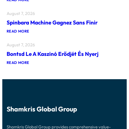
R
F
A
A
D
August 7, 2026
Ç
O
A
N
Spinbara Machine Gagnez Sans Finir
L
O
O
D
:
READ MORE
G
E
S
I
P
P
N
O
August 7, 2026
I
N
S
N
O
I
Bontsd Le A Kaszinó Erődjét És Nyerj
B
L
T
A
I
B
:
READ MORE
R
V
O
B
A
I
N
O
M
B
U
N
A
E
S
T
C
T
G
S
H
E
E
D
I
L
H
L
N
I
E
E
E
B
I
A
G
E
M
Shamkris Global Group
K
A
R
T
A
G
E
I
S
N
R
P
Z
E
E
P
Shamkris Global Group provides comprehensive value-
I
Z
C