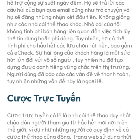
hỗ trợ cộng sự suốt ngày đêm. Họ sẽ trả lời các
câu hỏi của bạn qua email cũng như trò chuyện và
họ sẽ đăng những nhận xét đầu tiên. Không giống
như các nhà cái thể thao khác, Nhà cái của tôi
không tính phí bán hàng liên quan đến việc tích lũy
thẻ tín dụng hoặc phí dòng. Tuy nhiên, họ có thể
tính phí cho hầu hết các lựa chọn rút tiền, bao gồm
cả eCheck. Sự hài lòng của khách hàng là một sức
hút lớn đối với vô số người, tuy nhiên họ đã tạo
dựng được danh tiếng vững chắc trên thị trường.
Người dùng đã báo cáo các vấn đề về thanh toán,
tuy nhiên những vấn đề này là ngoại lệ.
Cược Trực Tuyến
Cược trực tuyến có lẽ là nhà cái thể thao duy nhất
chào đón người tham gia từ hầu hết mọi nơi trên
thế giới, ví dụ như những người có quy định về cá
cược thể thao cộng đồng. Trang web sử dụng thời