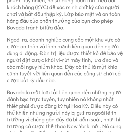
phạm. Tuy nhiên, nó sử dụng Tuân thủ theo dõi
khách hàng (KYC) để xác minh chữ ký của người
chơi và bắt đầu thập kỷ. Lớp bảo mật và an toàn
hàng đầu của phần thưởng của bạn cho phép
Bovada tránh bị lừa đảo.
Ngoài ra, doanh nghiệp cung cấp một khu vực cá
cược an toàn và lành mạnh liên quan đến người
dùng di động. Đèn trị liệu được thiết kế để bảo vệ
người đặt cược khỏi vi-rút máy tính, lừa đảo và
các mối nguy hiểm khác. Đây có thể là một khía
cạnh tuyệt vời liên quan đến các cộng sự chơi cá
cược bất kỳ đầu nào.
Bovada là một loại tốt liên quan đến những người
đánh bạc trực tuyến, tuy nhiên nó không nhất
thiết phải được đăng ký tại Hoa Kỳ. Điều này có
thể khiến những người này bị gạt ra ngoài lề thị
trường vì chúng gần đây đã bị kiểm soát, như thị
trường cá cược thể thao New York mới. Nó cũng