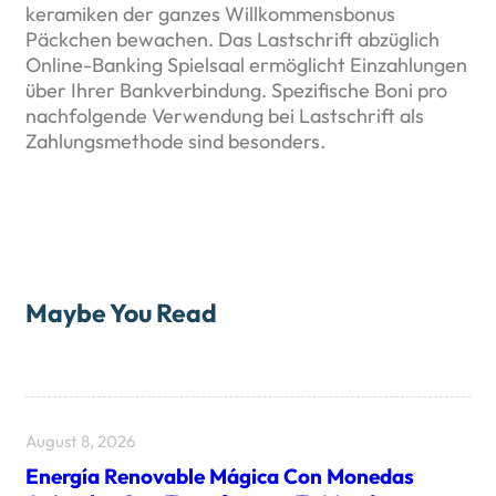
keramiken der ganzes Willkommensbonus
Päckchen bewachen. Das Lastschrift abzüglich
Online-Banking Spielsaal ermöglicht Einzahlungen
über Ihrer Bankverbindung. Spezifische Boni pro
nachfolgende Verwendung bei Lastschrift als
Zahlungsmethode sind besonders.
Maybe You Read
August 8, 2026
Energía Renovable Mágica Con Monedas