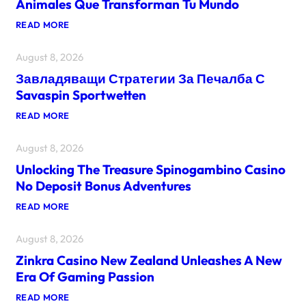
Animales Que Transforman Tu Mundo
:
READ MORE
E
N
August 8, 2026
E
R
Завладяващи Стратегии За Печалба С
G
Í
Savaspin Sportwetten
A
R
:
READ MORE
E
З
N
А
O
August 8, 2026
В
V
Л
A
Unlocking The Treasure Spinogambino Casino
А
B
Д
No Deposit Bonus Adventures
L
Я
E
В
:
READ MORE
M
А
U
Á
Щ
N
G
И
August 8, 2026
L
I
С
O
C
Т
Zinkra Casino New Zealand Unleashes A New
C
A
Р
K
Era Of Gaming Passion
C
А
I
O
Т
N
:
READ MORE
N
Е
G