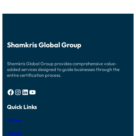
Z
M
Г
T
I
O
И
H
N
N
И
E
K
E
З
T
R
D
А
R
A
A
П
E
C
S
Е
A
A
A
Ч
S
S
N
А
U
Shamkris Global Group
I
I
Л
R
N
M
Б
E
O
A
А
S
N
L
С
P
Shamkris Global Group provides comprehensive value-
E
E
S
I
W
S
added services designed to guide businesses through the
A
N
Z
Q
entire certification process.
V
O
E
U
A
G
A
E
S
A
L
T
P
Facebook
Instagram
LinkedIn
YouTube
M
A
R
I
B
N
A
N
I
D
N
S
Quick Links
N
U
S
P
O
N
F
O
C
L
O
R
Home
A
E
R
T
S
A
M
W
I
S
A
About
E
N