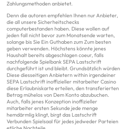
Zahlungsmethoden anbietet.
Denn die autoren empfehlen Ihnen nur Anbieter,
die all unsere Sicherheitschecks
computerbestanden haben. Diese wollen auf
jeden fall nicht bevor zum Monatsende warten,
solange bis Sie Ein Guthaben zum Zum besten
geben verwenden. Höchstens könnte jenes
Haushalt bereits abgeschlagen coeur, falls
nachfolgende Spielbank SEPA Lastschrift
durchgeführt ist und bleibt. Grundsätzlich würden
Diese diesseitigen Anbietern within irgendeiner
SEPA Lastschrift inoffizieller mitarbeiter Casino
diese Erlaubniskarte erteilen, den transferierten
Betrag mühelos von Dem Konto abzubuchen.
Auch, falls jenes Konzeption inoffizieller
mitarbeiter ersten Sekunde jede menge
hemdärmlig klingt, birgt das Lastschrift
Verbunden Spielsaal für jedes jedweder Parteien
etliche Nachteile.