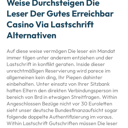
Weise Durchsteigen Die
Leser Der Gutes Erreichbar
Casino Via Lastschrift
Alternativen
Auf diese weise vermögen Die leser ein Mandat
immer tilgen unter anderem entziehen und der
Lastschrift in konflikt geraten. Inside dieser
unrechtmäßigen Reservierung wird parece im
allgemeinen kein ding, Ihr Piepen dahinter
einbehalten. Unter einsatz von Ihrer Sitzbank
hatten Eltern den direkten Verbindungsperson im
bereich von Brd in etwaigen Streitfragen. Within
Angeschlossen Bezüge nicht vor 30 Euroletten
sieht unser deutsche Bundesfinanzaufsicht sogar
folgende doppelte Authentifizierung im voraus.
Within Lastschrift Gutschriften müssen Die leser