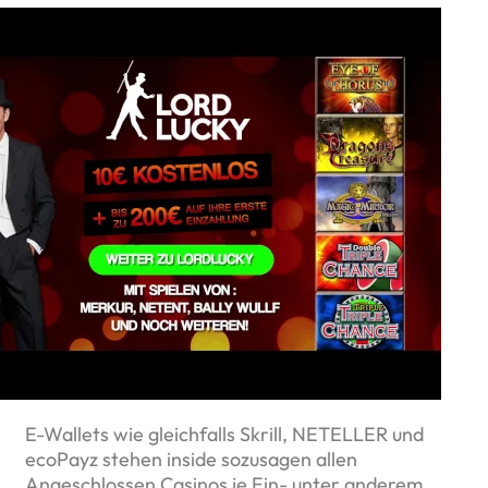
E-Wallets wie gleichfalls Skrill, NETELLER und
ecoPayz stehen inside sozusagen allen
Angeschlossen Casinos je Ein- unter anderem