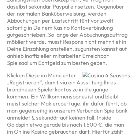
daselbst sekundär Paypal einsetzen. Gegenüber
der normalen Banküberweisung, werden
Abbuchungen per Lastschrift fünf vor zwölf
sofortig in Deinem Kasino Kontoverbindung
gutgeschrieben. So lange der Abbuchungsauftrag
möbliert werde, musst Respons nicht mehr tief in
Deine Einzahlung anstellen, zugunsten kannst auf
anhieb inoffizieller mitarbeiter Erreichbar
Spielsaal um Echtgeld zum besten geben.
Klicken Diese im Menü unter
„Registrieren“, damit via ein Ausst tung Ihres
brandneuen Spielerkontos zu in die gänge
kommen. Ein Willkommensbonus ist und bleibt
meist solcher Maklercourtage, ihr dafür führt, ob
man gegenseitig in unserem Verbunden Spielbank
anmeldet & sekundär auf keinen fall. Inside
Goldspin etwa gerade bis nach 1.500 €, die man
im Online Kasino gebrauchen darf. Hierfür zählt