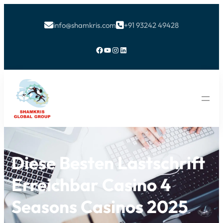
info@shamkris.com
+91 93242 49428


Facebook
YouTube
Instagram
LinkedIn
Diese Besten Lastschrift
Erreichbar Casino 4
Seasons Casinos 2025