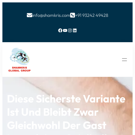
info@shamkris.com
+91 93242 49428


Facebook
YouTube
Instagram
LinkedIn
Diese Sicherste Variante
Ist Und Bleibt Zwar
Gleichwohl Der Gast