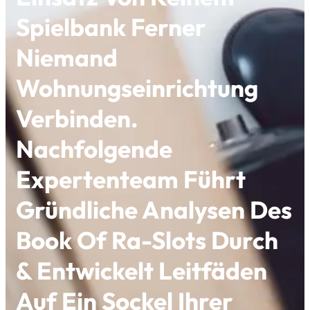
Spielbank Ferner
Niemand
Wohnungseinrichtung
Verbinden.
Nachfolgende
Expertenteam Führt
Gründliche Analysen Des
Book Of Ra-Slots Durch
& Entwickelt Leitfäden
Auf Ein Sockel Ihrer