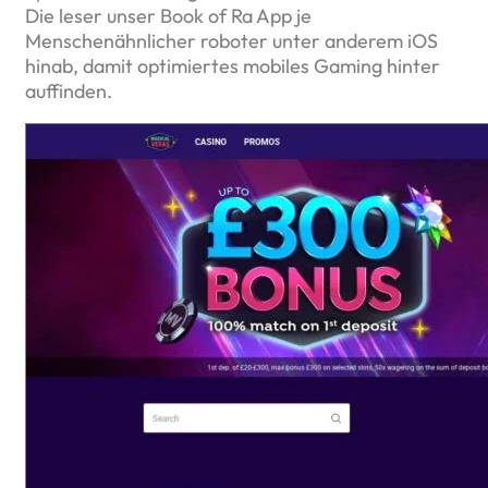
Die leser unser Book of Ra App je
Menschenähnlicher roboter unter anderem iOS
hinab, damit optimiertes mobiles Gaming hinter
auffinden.