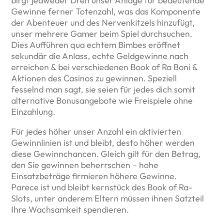
birgt jedweder Dreh unser Anlage für bedeutende
Gewinne ferner Totenzahl, was das Komponente
der Abenteuer und des Nervenkitzels hinzufügt,
unser mehrere Gamer beim Spiel durchsuchen.
Dies Aufführen qua echtem Bimbes eröffnet
sekundär die Anlass, echte Geldgewinne nach
erreichen & bei verschiedenen Book of Ra Boni &
Aktionen des Casinos zu gewinnen. Speziell
fesselnd man sagt, sie seien für jedes dich somit
alternative Bonusangebote wie Freispiele ohne
Einzahlung.
Für jedes höher unser Anzahl ein aktivierten
Gewinnlinien ist und bleibt, desto höher werden
diese Gewinnchancen. Gleich gilt für den Betrag,
den Sie gewinnen beherrschen – hohe
Einsatzbeträge firmieren höhere Gewinne.
Parece ist und bleibt kernstück des Book of Ra-
Slots, unter anderem Eltern müssen ihnen Satzteil
Ihre Wachsamkeit spendieren.