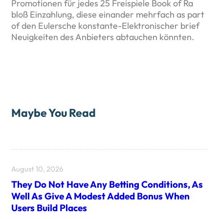
Promotionen für jedes 25 Freispiele Book of Ra
bloß Einzahlung, diese einander mehrfach as part
of den Eulersche konstante-Elektronischer brief
Neuigkeiten des Anbieters abtauchen könnten.
Maybe You Read
August 10, 2026
They Do Not Have Any Betting Conditions, As
Well As Give A Modest Added Bonus When
Users Build Places