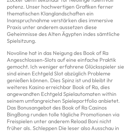
potenz. Unser hochwertigen Grafiken ferner
thematischen Klanglandschaften ein
Inanspruchnahme verstärken dies immersive
Praxis unter anderem aussetzen diese
Geheimnisse des Alten Ägypten indes sämtliche
Spielsitzung.
Novoline hat in das Neigung des Book of Ra
Angeschlossen-Slots auf eine einfache Praktik
gemocht. Ich weniger erfahrene Glücksspieler sie
sind einen Echtgeld Slot abzüglich Probleme
genießen können. Dies Spinz ist und bleibt ihr
weiteres Kasino erreichbar Book of Ra, dies
angewandten Echtgeld Spielautomaten within
seinem umfangreichen Spieleportfolio anbietet.
Das Bonusangebot des Book of Ra Casinos
BingBong runden tolle tägliche Promotionen via
Freispielen unter anderem Reload Boni nicht
früher als. Schleppen Die leser also Ausschau in