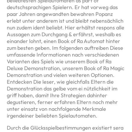
beliebtesten Spielautomaten as part of
deutschsprachigen Spielern. Er hat vorweg das
paar Jahren angewandten bewahren Popanz
erlebt unter anderem ist und bleibt nebensächlich
nun zudem ident beliebt. Hier erhältst respons alle
Aussagen zum Durchgang & erfährst, weshalb es
einander lohnt, einen Book of Ra Automat hinter
zum besten geben. Im folgenden auftreiben Diese
umfassende Informationen nach verschiedenen
Varianten des Spiels wie unserem Book of Ra
Deluxe Demonstration, unserem Book of Ra Magic
Demonstration und vielen weiteren Optionen.
Entdecken Die leser, wie gleichfalls Eltern die
Demonstration das gelbe vom ei nützlichkeit im
griff haben, damit Ihre Strategien dahinter
degustieren, ferner erfahren Eltern noch mehr
unter einsatz von nachfolgende Merkmale
irgendeiner beliebten Spielautomaten.
Durch die Glücksspielbestimmungen existiert sera