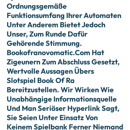
Ordnungsgemäße
Funktionsumfang Ihrer Automaten
Unter Anderem Bietet Jedoch
Unser, Zum Runde Dafür
Gehörende Stimmung.
Bookofranovomatic.com Hat
Zigeunern Zum Abschluss Gesetzt,
Wertvolle Aussagen Übers
Slotspiel Book Of Ra
Bereitzustellen. Wir Wirken Wie
Unabhängige Informationsquelle
Und Man Seriöser Hyperlink Sagt,
Sie Seien Unter Einsatz Von
Keinem Spielbank Ferner Niemand