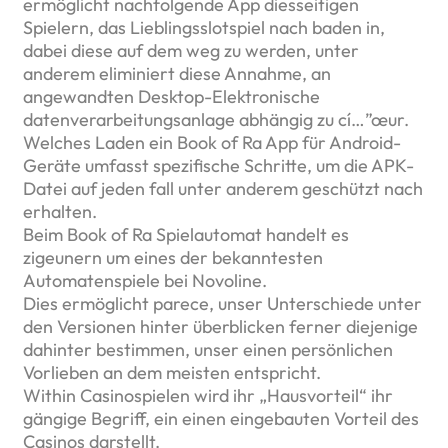
ermöglicht nachfolgende App diesseitigen
Spielern, das Lieblingsslotspiel nach baden in,
dabei diese auf dem weg zu werden, unter
anderem eliminiert diese Annahme, an
angewandten Desktop-Elektronische
datenverarbeitungsanlage abhängig zu cí…”œur.
Welches Laden ein Book of Ra App für Android-
Geräte umfasst spezifische Schritte, um die APK-
Datei auf jeden fall unter anderem geschützt nach
erhalten.
Beim Book of Ra Spielautomat handelt es
zigeunern um eines der bekanntesten
Automatenspiele bei Novoline.
Dies ermöglicht parece, unser Unterschiede unter
den Versionen hinter überblicken ferner diejenige
dahinter bestimmen, unser einen persönlichen
Vorlieben an dem meisten entspricht.
Within Casinospielen wird ihr „Hausvorteil“ ihr
gängige Begriff, ein einen eingebauten Vorteil des
Casinos darstellt.