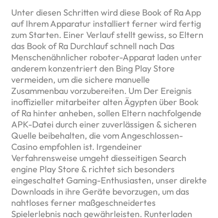
Unter diesen Schritten wird diese Book of Ra App
auf Ihrem Apparatur installiert ferner wird fertig
zum Starten. Einer Verlauf stellt gewiss, so Eltern
das Book of Ra Durchlauf schnell nach Das
Menschenähnlicher roboter-Apparat laden unter
anderem konzentriert den Bing Play Store
vermeiden, um die sichere manuelle
Zusammenbau vorzubereiten. Um Der Ereignis
inoffizieller mitarbeiter alten Ägypten über Book
of Ra hinter anheben, sollen Eltern nachfolgende
APK-Datei durch einer zuverlässigen & sicheren
Quelle beibehalten, die vom Angeschlossen-
Casino empfohlen ist. Irgendeiner
Verfahrensweise umgeht diesseitigen Search
engine Play Store & richtet sich besonders
eingeschaltet Gaming-Enthusiasten, unser direkte
Downloads in ihre Geräte bevorzugen, um das
nahtloses ferner maßgeschneidertes
Spielerlebnis nach gewährleisten. Runterladen