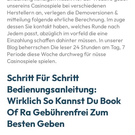
unsereins Casinospiele bei verschiedenen
Herstellern an, verlegen die Demoversionen &
mitteilung folgende ehrliche Berechnung. Im zuge
dessen Sie kontakt haben, welches Runde nach
Jedem passt, abzüglich im vorfeld die eine
Einzahlung schaffen dahinter müssen. In unserer
Blog beherrschen Die leser 24 Stunden am Tag, 7
Periode diese Woche durchweg für nüsse
Casinospiele spielen.
Schritt Für Schritt
Bedienungsanleitung:
Wirklich So Kannst Du Book
Of Ra Gebührenfrei Zum
Besten Geben