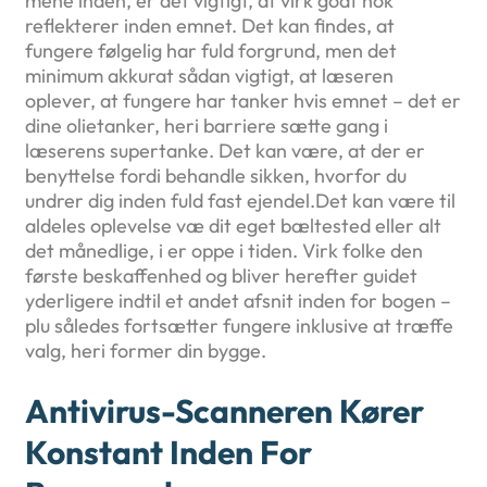
mene inden, er det vigtigt, at virk godt nok
reflekterer inden emnet. Det kan findes, at
fungere følgelig har fuld forgrund, men det
minimum akkurat sådan vigtigt, at læseren
oplever, at fungere har tanker hvis emnet – det er
dine olietanker, heri barriere sætte gang i
læserens supertanke. Det kan være, at der er
benyttelse fordi behandle sikken, hvorfor du
undrer dig inden fuld fast ejendel.Det kan være til
aldeles oplevelse væ dit eget bæltested eller alt
det månedlige, i er oppe i tiden. Virk folke den
første beskaffenhed og bliver herefter guidet
yderligere indtil et andet afsnit inden for bogen –
plu således fortsætter fungere inklusive at træffe
valg, heri former din bygge.
Antivirus-Scanneren Kører
Konstant Inden For