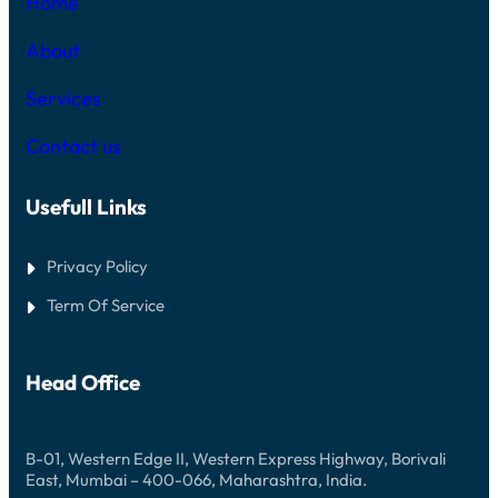
Home
A
S
O
L
W
S
M
I
About
I
O
T
S
F
H
T
G
Services
C
E
O
A
R
L
S
S
Contact us
D
I
I
B
N
T
E
O
E
T
Usefull Links
B
A
E
D
T
V
G
Privacy Policy
E
R
N
O
Term Of Service
T
U
U
S
R
E
E
M
S
Head Office
A
G
I
C
B-01, Western Edge II, Western Express Highway, Borivali
East, Mumbai – 400-066, Maharashtra, India.