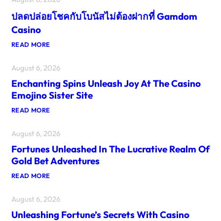
ปลดปล่อยโชคกับโบนัสไม่ต้องฝากที่ Gamdom
Casino
:
READ MORE
ป
ล
August 6, 2026
ด
Enchanting Spins Unleash Joy At The Casino
ป
Emojino Sister Site
ล่
อ
:
READ MORE
ย
E
โ
N
August 6, 2026
C
ช
H
ค
Fortunes Unleashed In The Lucrative Realm Of
A
กั
N
Gold Bet Adventures
T
บ
I
:
READ MORE
โ
N
F
บ
G
O
S
นั
August 6, 2026
R
P
T
ส
I
Unleashing Fortune’s Secrets With Casino
U
ไ
N