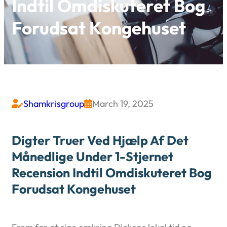
Indtil Omdiskuteret Bog
Forudsat Kongehuset
Shamkrisgroup
March 19, 2025


Digter Truer Ved Hjælp Af Det
Månedlige Under 1-Stjernet
Recension Indtil Omdiskuteret Bog
Forudsat Kongehuset