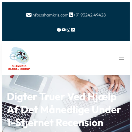
info@shamkris.com
+91 93242 49428


Facebook
YouTube
Instagram
LinkedIn
Digter Truer Ved Hjælp
Af Det Månedlige Under
1-Stjernet Recension