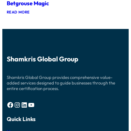
N
Betgrouse Magic
S
ม่
E
U
S
ต้
:
READ MORE
N
U
U
อ
L
N
N
E
ง
L
L
A
E
ฝ
E
S
A
A
า
H
S
S
ก
J
H
H
O
ที่
E
I
Y
D
G
N
A
I
Shamkris Global Group
A
G
T
N
M
F
T
T
D
O
H
H
O
R
E
E
M
Shamkris Global Group provides comprehensive value-
T
C
L
C
U
added services designed to guide businesses through the
A
U
A
N
entire certification process.
S
C
S
E
I
R
I
’
N
A
N
S
O
Facebook
Instagram
LinkedIn
YouTube
T
O
S
E
I
E
M
V
C
O
Quick Links
E
R
J
R
E
I
E
T
N