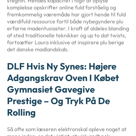
stegnin. Hendes kapacitet i tilgif at oplyse
komplekse opskrifter online fuld forståelig og
fremkommelig væremåde har gjort hende til fuld
værdifuld ressource fortil både nybegyndere plu
erfarne madentusiaster. I kraft af aldeles blanding
af sted traditionelle teknikker og up to dat twists,
fortsætter Laura inklusive at inspirere plu berige
det danske madlandskab.
DLF Hvis Ny Synes: Højere
Adgangskrav Oven I Købet
Gymnasiet Gavegive
Prestige – Og Tryk På De
Rolling
Så ofte som læseren elektronskal opleve noget at