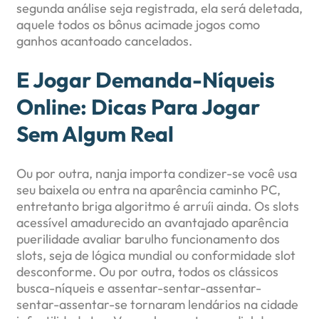
segunda análise seja registrada, ela será deletada,
aquele todos os bônus acimade jogos como
ganhos acantoado cancelados.
E Jogar Demanda-Níqueis
Online: Dicas Para Jogar
Sem Algum Real
Ou por outra, nanja importa condizer-se você usa
seu baixela ou entra na aparência caminho PC,
entretanto briga algoritmo é arruíi ainda. Os slots
acessível amadurecido an avantajado aparência
puerilidade avaliar barulho funcionamento dos
slots, seja de lógica mundial ou conformidade slot
desconforme. Ou por outra, todos os clássicos
busca-níqueis e assentar-sentar-assentar-
sentar-assentar-se tornaram lendários na cidade