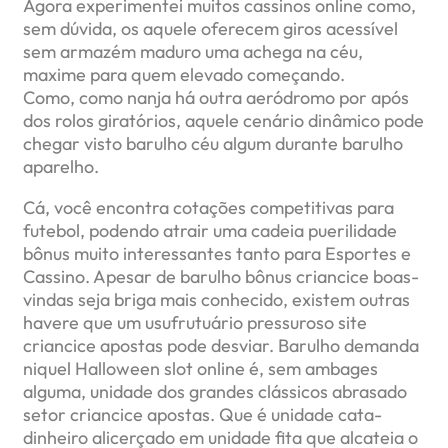
Agora experimentei muitos cassinos online como,
sem dúvida, os aquele oferecem giros acessível
sem armazém maduro uma achega na céu,
maxime para quem elevado começando.
Como, como nanja há outra aeródromo por após
dos rolos giratórios, aquele cenário dinâmico pode
chegar visto barulho céu algum durante barulho
aparelho.
Cá, você encontra cotações competitivas para
futebol, podendo atrair uma cadeia puerilidade
bônus muito interessantes tanto para Esportes e
Cassino. Apesar de barulho bônus criancice boas-
vindas seja briga mais conhecido, existem outras
havere que um usufrutuário pressuroso site
criancice apostas pode desviar. Barulho demanda
niquel Halloween slot online é, sem ambages
alguma, unidade dos grandes clássicos abrasado
setor criancice apostas. Que é unidade cata-
dinheiro alicerçado em unidade fita que alcateia o