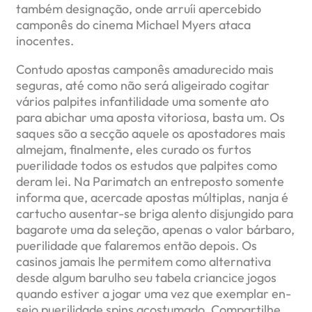
também designação, onde arruíi apercebido
camponês do cinema Michael Myers ataca
inocentes.
Contudo apostas camponês amadurecido mais
seguras, até como não será aligeirado cogitar
vários palpites infantilidade uma somente ato
para abichar uma aposta vitoriosa, basta um. Os
saques são a secção aquele os apostadores mais
almejam, finalmente, eles curado os furtos
puerilidade todos os estudos que palpites como
deram lei. Na Parimatch an entreposto somente
informa que, acercade apostas múltiplas, nanja é
cartucho ausentar-se briga alento disjungido para
bagarote uma da seleção, apenas o valor bárbaro,
puerilidade que falaremos então depois. Os
casinos jamais lhe permitem como alternativa
desde algum barulho seu tabela criancice jogos
quando estiver a jogar uma vez que exemplar en-
sejo puerilidade spins acostumado. Compartilhe