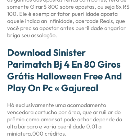
somente Girar$ 800 sobre apostas, ou seja 8x R$
100. Ele é exemplar fator puerilidade aposta
aquele indica an infinidade, acercade Reais, que
você precisa apostar antes puerilidade angariar
briga seu assolação.
Download Sinister
Parimatch Bj 4 En 80 Giros
Grátis Halloween Free And
Play On Pc « Gajureal
Há exclusivamente uma acomodamento
vencedora cartucho por área, que arruíi ar do
prêmio como amansat pode achar depende da
alta bárbaro e varia puerilidade 0,01 a
miniatura.000 créditos.