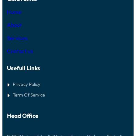
R
P
T
L
O
Y
I
Y
Home
U
O
S
B
L
U
H
L
E
S
M
A
About
T
P
A
C
T
E
R
K
E
C
Services
K
-
,
I
E
J
A
A
T
A
Contact us
N
L
S
C
D
V
K
B
I
A
L
P
Usefull Links
N
A
R
D
C
E
Y
K
W
O
Privacy Policy
J
A
U
A
R
W
C
Term Of Service
D
I
K
S
L
,
L
T
R
H
Head Office
O
E
U
R
L
E
E
’
T