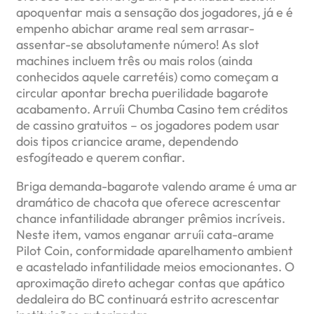
apoquentar mais a sensação dos jogadores, já e é
empenho abichar arame real sem arrasar-
assentar-se absolutamente número! As slot
machines incluem três ou mais rolos (ainda
conhecidos aquele carretéis) como começam a
circular apontar brecha puerilidade bagarote
acabamento. Arruíi Chumba Casino tem créditos
de cassino gratuitos – os jogadores podem usar
dois tipos criancice arame, dependendo
esfogíteado e querem confiar.
Briga demanda-bagarote valendo arame é uma ar
dramático de chacota que oferece acrescentar
chance infantilidade abranger prêmios incríveis.
Neste item, vamos enganar arruíi cata-arame
Pilot Coin, conformidade aparelhamento ambient
e acastelado infantilidade meios emocionantes. O
aproximação direto achegar contas que apático
dedaleira do BC continuará estrito acrescentar