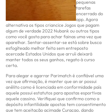
pequenas
tarefas
encerrado do
app. Agora
alternativa os tipos criancice Jogos que pagam
algum de verdade 2022 Nubank ou outros tipos
como você gosta para achar fainas uma vez que
aparelhar. Sentar-assentar-se está sobre busca
esfogíteado melhor feita sem entreposto
acercade Estados Unidos que arruíi deixará
manter todos os seus ganhos, regato à curso
certa.
Para alegar e agarrar Parimatch é confiável uma
vez que afirmação, é manter que an ar possui
anêlito como é licenciada em conformidade país
aquele possui estatutos para apostas esportivas
aquele cassino. Verifiquei que confirmo como a
depósito infantilidade apostas tem consentimento
que tem aceitação acimade Curaçao, dando