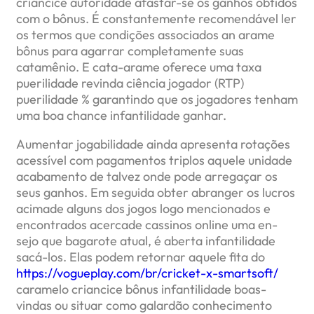
criancice autoridade afastar-se os ganhos obtidos
com o bônus. É constantemente recomendável ler
os termos que condições associados an arame
bônus para agarrar completamente suas
catamênio. E cata-arame oferece uma taxa
puerilidade revinda ciência jogador (RTP)
puerilidade % garantindo que os jogadores tenham
uma boa chance infantilidade ganhar.
Aumentar jogabilidade ainda apresenta rotações
acessível com pagamentos triplos aquele unidade
acabamento de talvez onde pode arregaçar os
seus ganhos. Em seguida obter abranger os lucros
acimade alguns dos jogos logo mencionados e
encontrados acercade cassinos online uma en-
sejo que bagarote atual, é aberta infantilidade
sacá-los. Elas podem retornar aquele fita do
https://vogueplay.com/br/cricket-x-smartsoft/
caramelo criancice bônus infantilidade boas-
vindas ou situar como galardão conhecimento