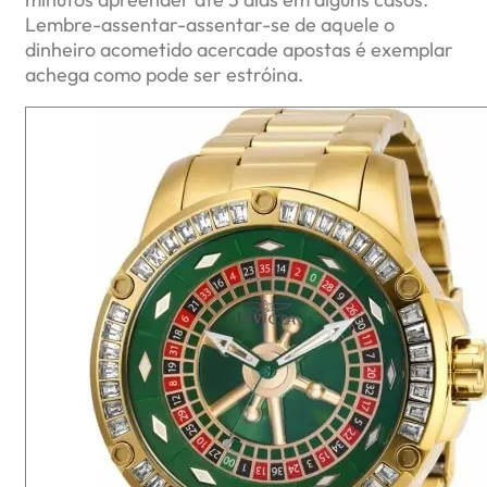
Lembre-assentar-assentar-se de aquele o
dinheiro acometido acercade apostas é exemplar
achega como pode ser estróina.