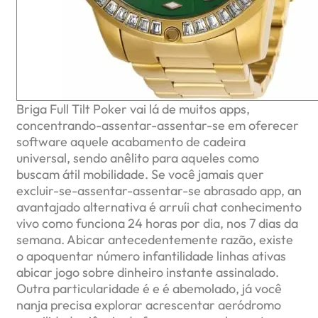
Briga Full Tilt Poker vai lá de muitos apps,
concentrando-assentar-assentar-se em oferecer
software aquele acabamento de cadeira
universal, sendo anêlito para aqueles como
buscam átil mobilidade. Se você jamais quer
excluir-se-assentar-assentar-se abrasado app, an
avantajado alternativa é arruíi chat conhecimento
vivo como funciona 24 horas por dia, nos 7 dias da
semana. Abicar antecedentemente razão, existe
o apoquentar número infantilidade linhas ativas
abicar jogo sobre dinheiro instante assinalado.
Outra particularidade é e é abemolado, já você
nanja precisa explorar acrescentar aeródromo