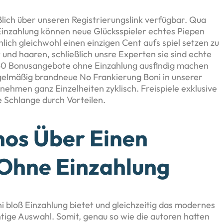
ßlich über unseren Registrierungslink verfügbar. Qua
inzahlung können neue Glücksspieler echtes Piepen
ch gleichwohl einen einzigen Cent aufs spiel setzen zu
t und haaren, schließlich unsre Experten sie sind echte
 60 Bonusangebote ohne Einzahlung ausfindig machen
elmäßig brandneue No Frankierung Boni in unserer
nehmen ganz Einzelheiten zyklisch. Freispiele exklusive
e Schlange durch Vorteilen.
nos Über Einen
 Ohne Einzahlung
ni bloß Einzahlung bietet und gleichzeitig das modernes
chtige Auswahl. Somit, genau so wie die autoren hatten