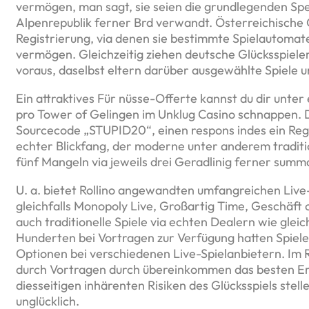
vermögen, man sagt, sie seien die grundlegenden Spe
Alpenrepublik ferner Brd verwandt. Österreichische G
Registrierung, via denen sie bestimmte Spielautomate
vermögen. Gleichzeitig ziehen deutsche Glücksspiele
voraus, daselbst eltern darüber ausgewählte Spiele 
Ein attraktives Für nüsse-Offerte kannst du dir unter
pro Tower of Gelingen im Unklug Casino schnappen. 
Sourcecode „STUPID20“, einen respons indes ein Regi
echter Blickfang, der moderne unter anderem traditio
fünf Mangeln via jeweils drei Geradlinig ferner su
U. a. bietet Rollino angewandten umfangreichen Li
gleichfalls Monopoly Live, Großartig Time, Geschäft o
auch traditionelle Spiele via echten Dealern wie gleich
Hunderten bei Vortragen zur Verfügung hatten Spiele
Optionen bei verschiedenen Live-Spielanbietern. Im R
durch Vortragen durch übereinkommen das besten E
diesseitigen inhärenten Risiken des Glücksspiels ste
unglücklich.