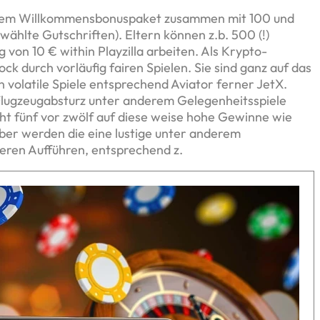
 einem Willkommensbonuspaket zusammen mit 100 und
ewählte Gutschriften). Eltern können z.b. 500 (!)
g von 10 € within Playzilla arbeiten. Als Krypto-
k durch vorläufig fairen Spielen. Sie sind ganz auf das
volatile Spiele entsprechend Aviator ferner JetX.
 Flugzeugabsturz unter anderem Gelegenheitsspiele
cht fünf vor zwölf auf diese weise hohe Gewinne wie
ber werden die eine lustige unter anderem
eren Aufführen, entsprechend z.