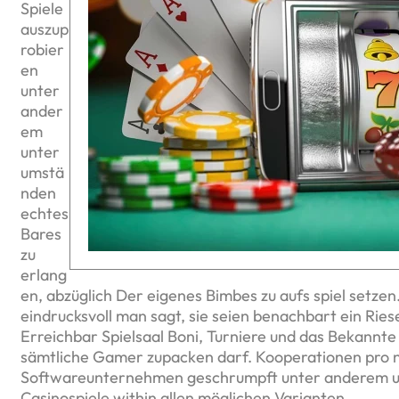
Spiele
auszup
robier
en
unter
ander
em
unter
umstä
nden
echtes
Bares
zu
erlang
en, abzüglich Der eigenes Bimbes zu aufs spiel set
eindrucksvoll man sagt, sie seien benachbart ein Ri
Erreichbar Spielsaal Boni, Turniere und das Bekann
sämtliche Gamer zupacken darf. Kooperationen pro 
Softwareunternehmen geschrumpft unter anderem uns
Casinospiele within allen möglichen Varianten.