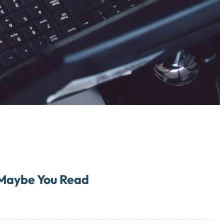
Maybe You Read