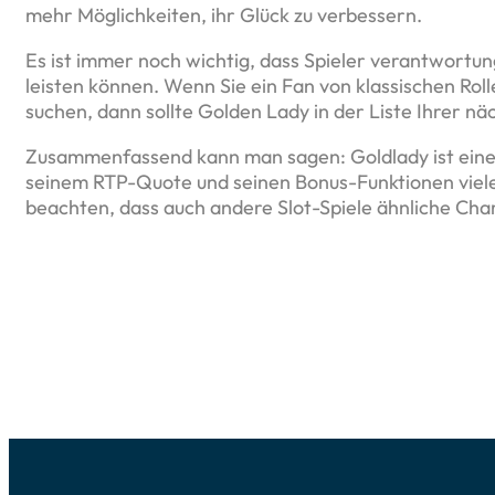
mehr Möglichkeiten, ihr Glück zu verbessern.
Es ist immer noch wichtig, dass Spieler verantwortung
leisten können. Wenn Sie ein Fan von klassischen Rol
suchen, dann sollte Golden Lady in der Liste Ihrer 
Zusammenfassend kann man sagen: Goldlady ist eine g
seinem RTP-Quote und seinen Bonus-Funktionen viele 
beachten, dass auch andere Slot-Spiele ähnliche Cha