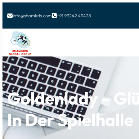
info@shamkris.com
+91 93242 49428


Goldenlady – Glü
In Der Spielhalle