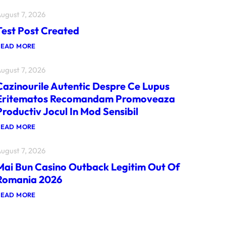
K
ugust 7, 2026
I
P
Test Post Created
P
I
:
READ MORE
N
T
G
E
T
ugust 7, 2026
S
H
T
E
Cazinourile Autentic Despre Ce Lupus
P
H
O
O
Eritematos Recomandam Promoveaza
S
O
Productiv Jocul In Mod Sensibil
T
P
C
S
R
:
READ MORE
:
E
C
E
A
A
F
ugust 7, 2026
T
Z
F
E
I
O
Mai Bun Casino Outback Legitim Out Of
D
N
R
O
T
Romania 2026
U
L
R
E
:
READ MORE
I
S
M
L
S
A
E
S
I
A
P