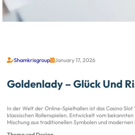
Shamkrisgroup
January 17, 2026


Goldenlady – Glück Und Ris
In der Welt der Online-Spielhallen ist das Casino Slo
klassischen Rollenspielen. Entwickelt vom bekannten S
Mischung aus traditionellen Symbolen und modernen 
Thema und Design