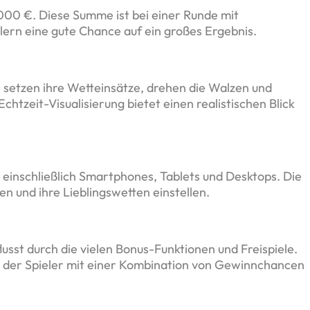
00 €. Diese Summe ist bei einer Runde mit
elern eine gute Chance auf ein großes Ergebnis.
er setzen ihre Wetteinsätze, drehen die Walzen und
htzeit-Visualisierung bietet einen realistischen Blick
 einschließlich Smartphones, Tablets und Desktops. Die
en und ihre Lieblingswetten einstellen.
lusst durch die vielen Bonus-Funktionen und Freispiele.
h der Spieler mit einer Kombination von Gewinnchancen