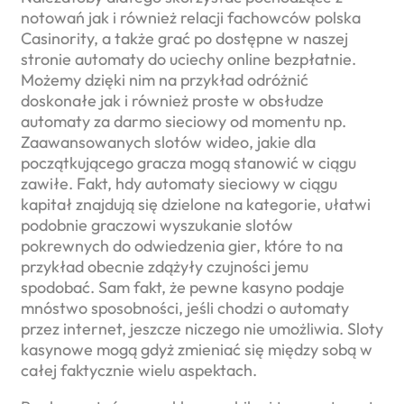
notowań jak i również relacji fachowców polska
Casinority, a także grać po dostępne w naszej
stronie automaty do uciechy online bezpłatnie.
Możemy dzięki nim na przykład odróżnić
doskonałe jak i również proste w obsłudze
automaty za darmo sieciowy od momentu np.
Zaawansowanych slotów wideo, jakie dla
początkującego gracza mogą stanowić w ciągu
zawiłe. Fakt, hdy automaty sieciowy w ciągu
kapitał znajdują się dzielone na kategorie, ułatwi
podobnie graczowi wyszukanie slotów
pokrewnych do odwiedzenia gier, które to na
przykład obecnie zdążyły czujności jemu
spodobać. Sam fakt, że pewne kasyno podaje
mnóstwo sposobności, jeśli chodzi o automaty
przez internet, jeszcze niczego nie umożliwia. Sloty
kasynowe mogą gdyż zmieniać się między sobą w
całej faktycznie wielu aspektach.