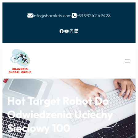
info@shamkris.com
+91 93242 49428


Facebook
YouTube
Instagram
LinkedIn
Hot Target Robot Do
Odwiedzenia Uciechy
Sieciowy 100