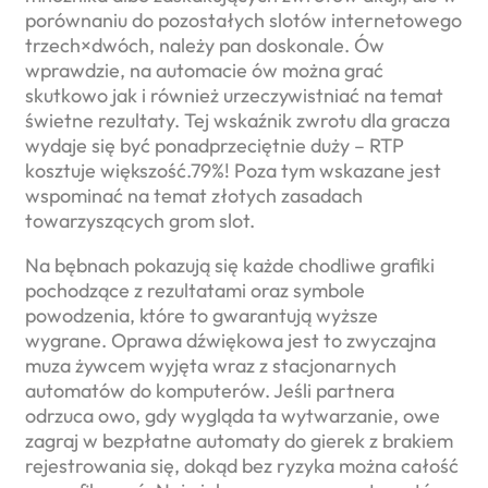
porównaniu do pozostałych slotów internetowego
trzech×dwóch, należy pan doskonale. Ów
wprawdzie, na automacie ów można grać
skutkowo jak i również urzeczywistniać na temat
świetne rezultaty. Tej wskaźnik zwrotu dla gracza
wydaje się być ponadprzeciętnie duży – RTP
kosztuje większość.79%! Poza tym wskazane jest
wspominać na temat złotych zasadach
towarzyszących grom slot.
Na bębnach pokazują się każde chodliwe grafiki
pochodzące z rezultatami oraz symbole
powodzenia, które to gwarantują wyższe
wygrane. Oprawa dźwiękowa jest to zwyczajna
muza żywcem wyjęta wraz z stacjonarnych
automatów do komputerów. Jeśli partnera
odrzuca owo, gdy wygląda ta wytwarzanie, owe
zagraj w bezpłatne automaty do gierek z brakiem
rejestrowania się, dokąd bez ryzyka można całość