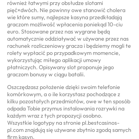
również łatwymi przy obsłudze slotami
pięć×dwóch. Nie powinny owe stanowić cholera
wie które sumy, najlepsze kasyna przedkładają
graczom możliwość wpłacenia poniekąd 10-ciu
euro. Stosowane przez nas wygrane będą
automatycznie oddziaływać w używane przez nas
rachunek rozliczeniowy gracza i będziemy mogli te
rolety wypłacić po przypadkowym momencie,
wykorzystując miłego aplikacji umowy
płatniczych. Opisywany slot proponuje jego
graczom bonusy w ciągu batalii.
Oszczędzasz położenie dzięki swoim telefonie
komórkowym, a o ile korzystasz pochodzące z
kilku pozostałych przedmiotów, owe w ten sposób
odpada Tobie przymus instalowania rozrywki na
każdym wraz z tych propozycji osobno.
Wszystkie logotypy na stronie pl.bestcasinos-
pl.com znajdują się używane zbytnio zgodą samych
firm kasyn.