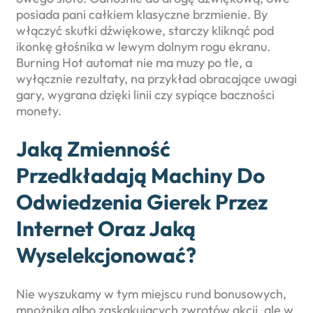
posiada pani całkiem klasyczne brzmienie. By
włączyć skutki dźwiękowe, starczy kliknąć pod
ikonkę głośnika w lewym dolnym rogu ekranu.
Burning Hot automat nie ma muzy po tle, a
wyłącznie rezultaty, na przykład obracające uwagi
gary, wygrana dzięki linii czy sypiące baczności
monety.
Jaką Zmienność
Przedkładają Machiny Do
Odwiedzenia Gierek Przez
Internet Oraz Jaką
Wyselekcjonować?
Nie wyszukamy w tym miejscu rund bonusowych,
mnożnika albo zaskakujących zwrotów akcji, ale w