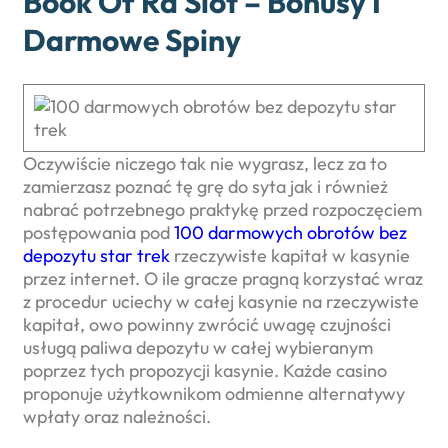
Book Of Ra Slot – Bonusy I
Darmowe Spiny
Oczywiście niczego tak nie wygrasz, lecz za to
zamierzasz poznać tę grę do syta jak i również
nabrać potrzebnego praktykę przed rozpoczęciem
postępowania pod
100 darmowych obrotów bez
depozytu star trek
rzeczywiste kapitał w kasynie
przez internet. O ile gracze pragną korzystać wraz
z procedur uciechy w całej kasynie na rzeczywiste
kapitał, owo powinny zwrócić uwagę czujności
usługą paliwa depozytu w całej wybieranym
poprzez tych propozycji kasynie. Każde casino
proponuje użytkownikom odmienne alternatywy
wpłaty oraz należności.