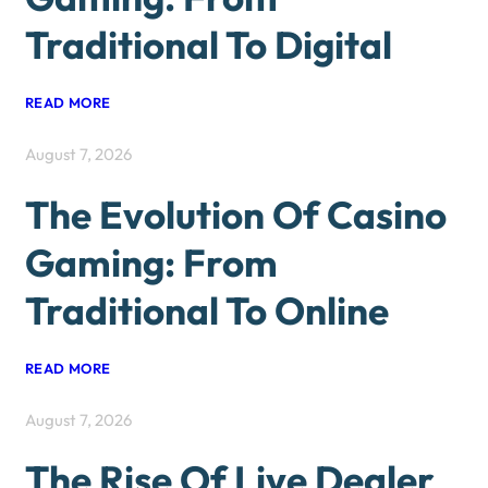
A
L
Traditional To Digital
T
E
R
N
:
READ MORE
A
T
T
I
August 7, 2026
V
E
H
The Evolution Of Casino
N
_
U
E
Gaming: From
N
D
E
_
Traditional To Online
O
N
V
L
I
:
READ MORE
N
O
E
T
_
August 7, 2026
C
L
A
H
S
The Rise Of Live Dealer
I