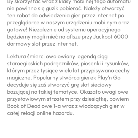
By skorzystać wraz z klasy mobilnej tego automatu
nie powinno się guzik pobierać. Należy otworzyć
ten robot do odwiedzenia gier przez internet po
przeglądarce w naszym urządzeniu mobilnym oraz
gotowe! Niezależnie od systemu operacyjnego
będziemy mogli mieć na afiszu przy Jackpot 6000
darmowy slot przez internet.
Lektura śmierci owo owiany legendą ciąg
staroegipskich podręczników, piosenki i rysunków,
którym przez tysiące wielu lat przypisywano cechy
magiczne. Popularny stwórca gierek Play’n Go
decyduje się zaś stworzyć grę slot sieciowy
bazującej na takiej tematyce. Okazało uwagi owe
przysłowiowym strzałem przy dziesiątkę, bowiem
Book of Dead owe 1-a wraz z wiodoących gier w
całej relacji online hazardu.