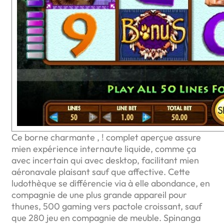
Ce borne charmante , ! complet aperçue assure
mien expérience internaute liquide, comme ça
avec incertain qui avec desktop, facilitant mien
aéronavale plaisant sauf que affective. Cette
ludothèque se différencie via à elle abondance, en
compagnie de une plus grande appareil pour
thunes, 500 gaming vers pactole croissant, sauf
que 280 jeu en compagnie de meuble. Spinanga