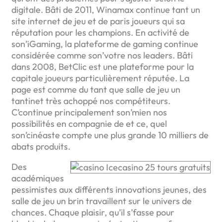
digitale. Bâti de 2011, Winamax continue tant un
site internet de jeu et de paris joueurs qui sa
réputation pour les champions. En activité de
son’iGaming, la plateforme de gaming continue
considérée comme son’votre nos leaders. Bâti
dans 2008, BetClic est une plateforme pour la
capitale joueurs particulièrement réputée. La
page est comme du tant que salle de jeu un
tantinet très achoppé nos compétiteurs.
C’continue principalement son’mien nos
possibilités en compagnie de et ce, quel
son’cinéaste compte une plus grande 10 milliers de
abats produits.
Des
académiques
pessimistes aux différents innovations jeunes, des
salle de jeu un brin travaillent sur le univers de
chances. Chaque plaisir, qu’il s’fasse pour