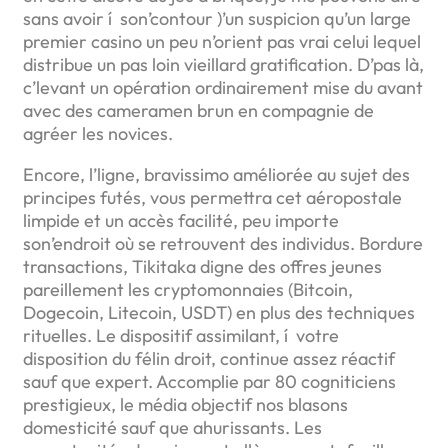
sans avoir í son’contour )’un suspicion qu’un large
premier casino un peu n’orient pas vrai celui lequel
distribue un pas loin vieillard gratification. D’pas là,
c’levant un opération ordinairement mise du avant
avec des cameramen brun en compagnie de
agréer les novices.
Encore, l’ligne, bravissimo améliorée au sujet des
principes futés, vous permettra cet aéropostale
limpide et un accès facilité, peu importe
son’endroit où se retrouvent des individus. Bordure
transactions, Tikitaka digne des offres jeunes
pareillement les cryptomonnaies (Bitcoin,
Dogecoin, Litecoin, USDT) en plus des techniques
rituelles. Le dispositif assimilant, í votre
disposition du félin droit, continue assez réactif
sauf que expert. Accomplie par 80 cogniticiens
prestigieux, le média objectif nos blasons
domesticité sauf que ahurissants. Les