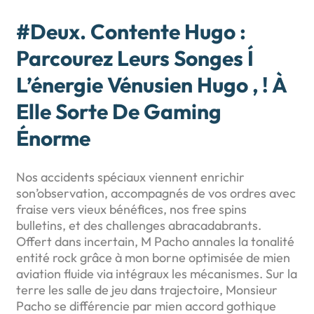
#deux. Contente Hugo :
Parcourez Leurs Songes Í
L’énergie Vénusien Hugo , ! À
Elle Sorte De Gaming
Énorme
Nos accidents spéciaux viennent enrichir
son’observation, accompagnés de vos ordres avec
fraise vers vieux bénéfices, nos free spins
bulletins, et des challenges abracadabrants.
Offert dans incertain, M Pacho annales la tonalité
entité rock grâce à mon borne optimisée de mien
aviation fluide via intégraux les mécanismes. Sur la
terre les salle de jeu dans trajectoire, Monsieur
Pacho se différencie par mien accord gothique