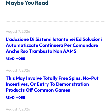
Maybe You Read
August 7, 2026
L’adozione Di Sistemi Istantanei Ed Soluzioni
Automatizzate Continuera Per Comandare
Anche Rso Trambusto Non AAMS
:
READ MORE
L
’
August 7, 2026
A
D
This May Involve Totally Free Spins, No-Put
O
Z
Incentives, Or Entry To Demonstration
I
Products Off Common Games
O
N
:
READ MORE
E
T
D
H
I
August 7, 2026
I
S