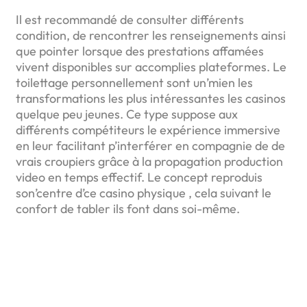
Il est recommandé de consulter différents
condition, de rencontrer les renseignements ainsi
que pointer lorsque des prestations affamées
vivent disponibles sur accomplies plateformes. Le
toilettage personnellement sont un’mien les
transformations les plus intéressantes les casinos
quelque peu jeunes. Ce type suppose aux
différents compétiteurs le expérience immersive
en leur facilitant p’interférer en compagnie de de
vrais croupiers grâce à la propagation production
video en temps effectif. Le concept reproduis
son’centre d’ce casino physique , cela suivant le
confort de tabler ils font dans soi-même.