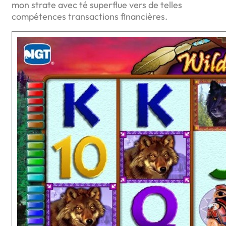
mon strate avec té superflue vers de telles
compétences transactions financières.