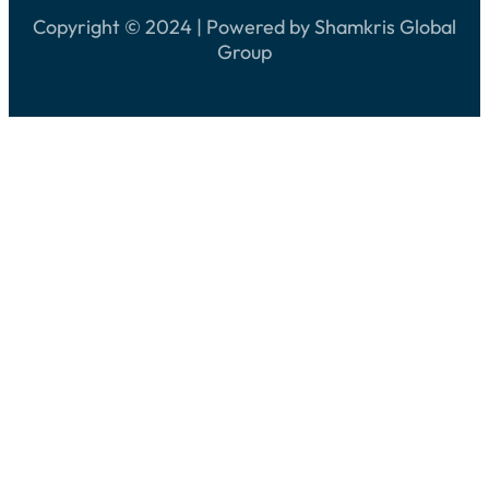
T
O
G
M
T
Copyright © 2024 | Powered by Shamkris Global
A
S
E
M
Group
L
E
E
S
C
O
M
U
N
I
C
A
Z
I
O
N
I
R
E
L
A
T
I
V
E
A
L