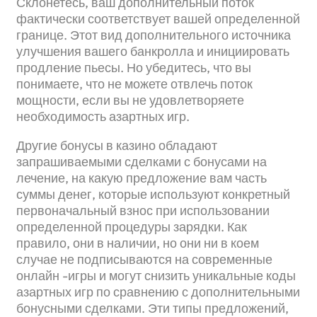
Склонетесь, ваш дополнительный поток
фактически соответствует вашей определенной
границе. Этот вид дополнительного источника
улучшения вашего банкролла и инициировать
продление пьесы. Но убедитесь, что вы
понимаете, что не можете отвлечь поток
мощности, если вы не удовлетворяете
необходимость азартных игр.
Другие бонусы в казино обладают
запрашиваемыми сделками с бонусами на
лечение, на какую предложение вам часть
суммы денег, которые используют конкретный
первоначальный взнос при использовании
определенной процедуры зарядки. Как
правило, они в наличии, но они ни в коем
случае не подписываются на современные
онлайн -игры и могут снизить уникальные коды
азартных игр по сравнению с дополнительными
бонусными сделками. Эти типы предложений,