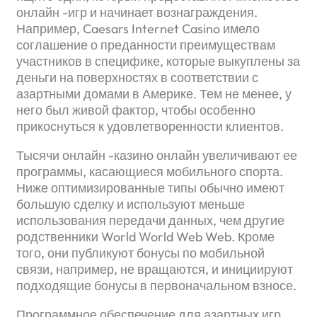
онлайн -игр и начинает вознаграждения.
Например, Caesars Internet Casino имело
соглашение о преданности преимуществам
участников в специфике, которые выкуплены за
деньги на поверхностях в соответствии с
азартными домами в Америке. Тем не менее, у
него был живой фактор, чтобы особенно
прикоснуться к удовлетворенности клиентов.
Тысячи онлайн -казино онлайн увеличивают ее
программы, касающиеся мобильного спорта.
Ниже оптимизированные типы обычно имеют
большую сделку и используют меньше
использования передачи данных, чем другие
родственники World World Web Web. Кроме
того, они публикуют бонусы по мобильной
связи, например, не вращаются, и инициируют
подходящие бонусы в первоначальном взносе.
Программное обеспечение для азартных игр