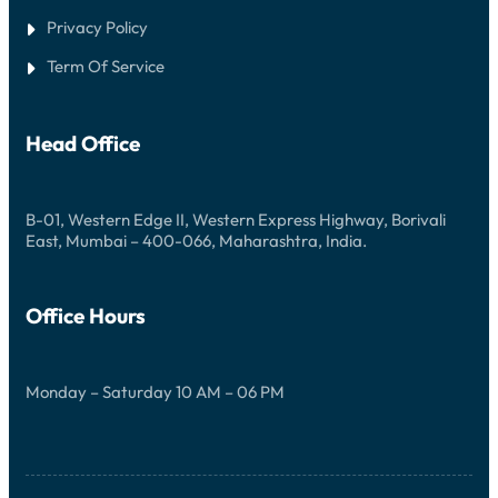
I
P
G
K
O
H
Privacy Policy
E
E
V
O
T
S
A
N
Term Of Service
A
G
S
E
H
A
C
C
O
M
U
A
L
B
L
L
D
Head Office
L
A
L
O
I
R
T
F
N
S
H
I
G
Y
E
N
E
S
B-01, Western Edge II, Western Express Highway, Borivali
L
T
N
T
A
East, Mumbai – 400-066, Maharashtra, India.
H
T
E
T
E
E
M
E
B
R
F
S
E
P
R
T
Office Hours
S
R
O
I
T
I
M
M
O
S
I
A
N
E
T
G
L
S
Monday – Saturday 10 AM – 06 PM
E
I
S
N
!
E
C
A
S