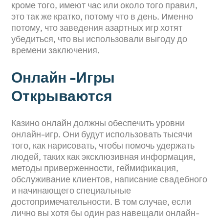
кроме того, имеют час или около того правил,
это так же кратко, потому что в день. Именно
потому, что заведения азартных игр хотят
убедиться, что вы использовали выгоду до
времени заключения.
Онлайн -игры
Открываются
Казино онлайн должны обеспечить уровни
онлайн-игр. Они будут использовать тысячи
того, как нарисовать, чтобы помочь удержать
людей, таких как эксклюзивная информация,
методы приверженности, геймификация,
обслуживание клиентов, написание свадебного
и начинающего специальные
достопримечательности. В том случае, если
лично вы хотя бы один раз навещали онлайн-