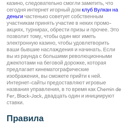
казино, следовательно смогли заметить, что
сегодня интернет игорный дом
клуб Вулкан на
деньги
частенько советует собственным
участникам принять участие в неких промо-
акциях, турнирах, обрести призы и прочее. Это
позволит тому, чтобы один мог иметь
электронную казино, чтобы удовлетворить
ваши бывшие наслаждения и начинать. Если
вы из раунда с большими революционными
джекпотами на беговой дорожке, которая
предлагает кинематографические
изображения, вы сможете прийти к ней.
Интернет-сайты предоставляют игровые
названия управления, в то время как Chemin de
Fer, Black-Jack, двадцать один и инициируют
ставки.
Правила