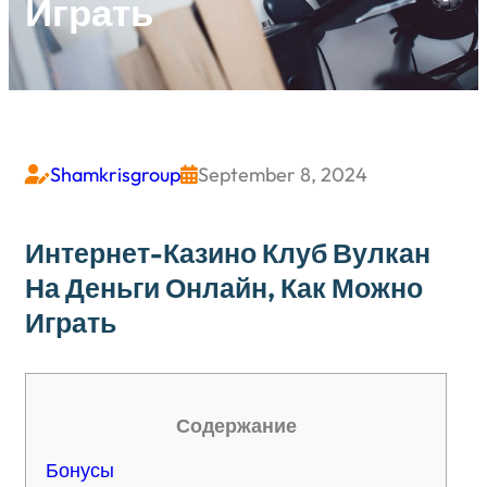
Играть
Shamkrisgroup
September 8, 2024


Интернет-Казино Клуб Вулкан
На Деньги Онлайн, Как Можно
Играть
Содержание
Бонусы