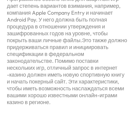
дает степень вариантов взимания, например,
компания Apple Company Entry и начинает
Android Pay. У него должна быть полная
процедура в отношении утверждения и
зашифрованных годов на уровне, чтобы
покрыть ваши личные файлы.Это также должно
придерживаться правил и инициировать
спецификации в федеральном
законодательстве. Помимо поставки
нескольких игр, отличный запрос в интернет
-казино должен иметь новую спортивную книгу
и начать покерный сайт. Эти характеристики,
чтобы иметь возможность наслаждаться всеми
вашими хорошо известными онлайн-играми
казино в регионе.