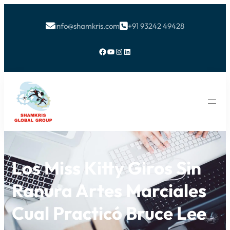
info@shamkris.com
+91 93242 49428


Facebook
YouTube
Instagram
LinkedIn
Los Miss Kitty Giros Sin
Ranura Artes Marciales
Cual Practicó Bruce Lee