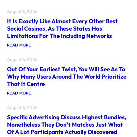
A
D
August 6, 2026
I
F
It Is Exactly Like Almost Every Other Best
F
E
Social Casinos, As These States Has
R
Limitations For The Including Networks
E
N
:
READ MORE
T
I
S
T
O
August 6, 2026
I
R
S
T
Out Of Your Earliest Twist, You Will See As To
E
O
X
F
Why Many Users Around The World Prioritize
A
B
That It Centre
C
E
T
N
:
READ MORE
L
E
O
Y
F
U
L
I
August 6, 2026
T
I
T
O
K
O
Specific Advertising Discuss Highest Bundles,
F
E
F
Y
A
Nonetheless They Don’t Matches Just What
T
O
L
O
Of A Lot Participants Actually Discovered
U
M
P
R