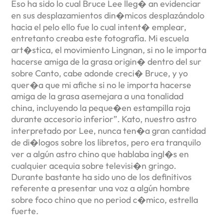
Eso ha sido lo cual Bruce Lee lleg� an evidenciar
en sus desplazamientos din�micos desplazándolo
hacia el pelo ello fue lo cual intent� emplear,
entretanto creaba este fotografía. Mi escuela
art�stica, el movimiento Lingnan, si no le importa
hacerse amiga de la grasa origin� dentro del sur
sobre Canto, cabe adonde creci� Bruce, y yo
quer�a que mi afiche si no le importa hacerse
amiga de la grasa asemejara a una tonalidad
china, incluyendo la peque�en estampilla roja
durante accesorio inferior”. Kato, nuestro astro
interpretado por Lee, nunca ten�a gran cantidad
de di�logos sobre los libretos, pero era tranquilo
ver a algún astro chino que hablaba ingl�s en
cualquier acequia sobre televisi�n gringo.
Durante bastante ha sido uno de los definitivos
referente a presentar una voz a algún hombre
sobre foco chino que no period c�mico, estrella
fuerte.