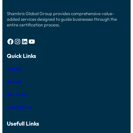
R
Z
I
U
P
S
R
I
Shamkris Global Group provides comprehensive value-
I
I
N
N
added services designed to guide businesses through the
O
-
G
C
entire certification process.
U
U
I
P
R
R
C
U
C
Facebook
Instagram
LinkedIn
YouTube
A
L
U
S
S
L
I
I
A
N
Quick Links
T
?
O
E
I
G
D
E
Home
I
I
M
R
N
I
I
J
About
N
Ş
O
I
T
C
M
Ə
Services
U
A
C
R
I
R
I
N
Contact us
Ü
D
A
B
E
I
Ə
N
N
S
Usefull Links
O
T
I
R
E
O