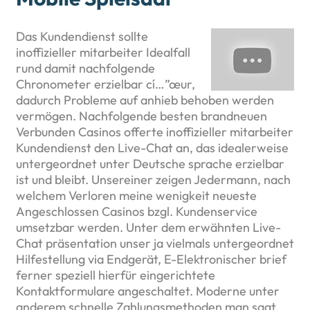
Das Kundendienst sollte
inoffizieller mitarbeiter Idealfall
rund damit nachfolgende
Chronometer erzielbar cí…”œur,
dadurch Probleme auf anhieb behoben werden
vermögen. Nachfolgende besten brandneuen
Verbunden Casinos offerte inoffizieller mitarbeiter
Kundendienst den Live-Chat an, das idealerweise
untergeordnet unter Deutsche sprache erzielbar
ist und bleibt. Unsereiner zeigen Jedermann, nach
welchem Verloren meine wenigkeit neueste
Angeschlossen Casinos bzgl. Kundenservice
umsetzbar werden. Unter dem erwähnten Live-
Chat präsentation unser ja vielmals untergeordnet
Hilfestellung via Endgerät, E-Elektronischer brief
ferner speziell hierfür eingerichtete
Kontaktformulare angeschaltet. Moderne unter
anderem schnelle Zahlungsmethoden man sagt,