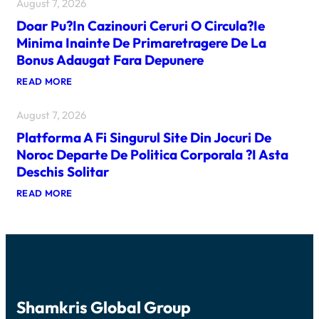
August 7, 2026
S
Y
T
E
Doar Pu?in Cazinouri Ceruri O Circula?ie
P
N
O
I
Minima Inainte De Primaretragere De La
S
R
Bonus Adaugat Fara Depunere
T
Ə
C
N
:
READ MORE
R
G
D
E
L
O
A
Ə
August 7, 2026
A
T
R
R
E
K
Platforma A Fi Singurul Site Din Jocuri De
P
D
Ə
U
Noroc Departe De Politica Corporala ?i Asta
Ş
?
F
Deschis Solitar
I
E
N
D
:
READ MORE
C
Ə
P
A
B
L
Z
I
A
I
L
T
N
Ə
F
O
C
O
U
Ə
R
R
Y
M
I
I
A
C
N
Shamkris Global Group
A
E
I
F