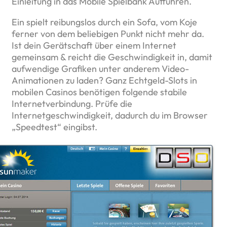
Einleitung in das Mobile Spielbank Aufführen.
Ein spielt reibungslos durch ein Sofa, vom Koje
ferner von dem beliebigen Punkt nicht mehr da.
Ist dein Gerätschaft über einem Internet
gemeinsam & reicht die Geschwindigkeit in, damit
aufwendige Grafiken unter anderem Video-
Animationen zu laden? Ganz Echtgeld-Slots in
mobilen Casinos benötigen folgende stabile
Internetverbindung. Prüfe die
Internetgeschwindigkeit, dadurch du im Browser
„Speedtest“ eingibst.