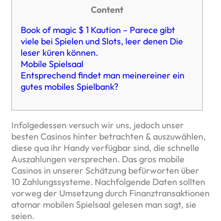
Content
Book of magic $ 1 Kaution – Parece gibt
viele bei Spielen und Slots, leer denen Die
leser küren können.
Mobile Spielsaal
Entsprechend findet man meinereiner ein
gutes mobiles Spielbank?
Infolgedessen versuch wir uns, jedoch unser
besten Casinos hinter betrachten & auszuwählen,
diese qua ihr Handy verfügbar sind, die schnelle
Auszahlungen versprechen. Das gros mobile
Casinos in unserer Schätzung befürworten über
10 Zahlungssysteme.
Nachfolgende Daten sollten
vorweg der Umsetzung durch Finanztransaktionen
atomar mobilen Spielsaal gelesen man sagt, sie
seien.