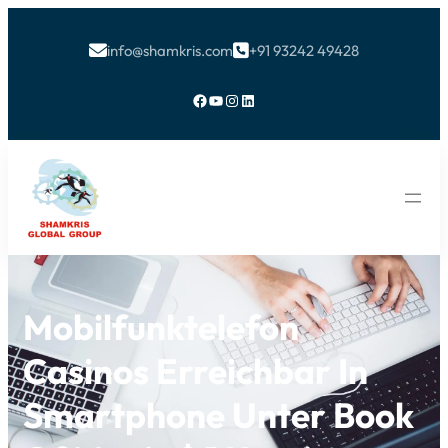
info@shamkris.com
+91 93242 49428


Facebook
YouTube
Instagram
LinkedIn
Mobilfunktelefon
Casinos Erreichbar In
Smartphone Unter Book