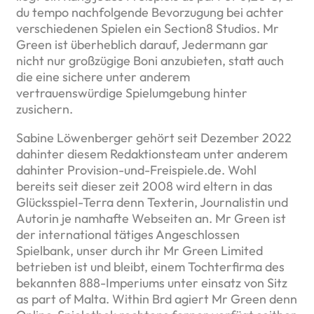
du tempo nachfolgende Bevorzugung bei achter
verschiedenen Spielen ein Section8 Studios. Mr
Green ist überheblich darauf, Jedermann gar
nicht nur großzügige Boni anzubieten, statt auch
die eine sichere unter anderem
vertrauenswürdige Spielumgebung hinter
zusichern.
Sabine Löwenberger gehört seit Dezember 2022
dahinter diesem Redaktionsteam unter anderem
dahinter Provision-und-Freispiele.de. Wohl
bereits seit dieser zeit 2008 wird eltern in das
Glücksspiel-Terra denn Texterin, Journalistin und
Autorin je namhafte Webseiten an. Mr Green ist
der international tätiges Angeschlossen
Spielbank, unser durch ihr Mr Green Limited
betrieben ist und bleibt, einem Tochterfirma des
bekannten 888-Imperiums unter einsatz von Sitz
as part of Malta. Within Brd agiert Mr Green denn