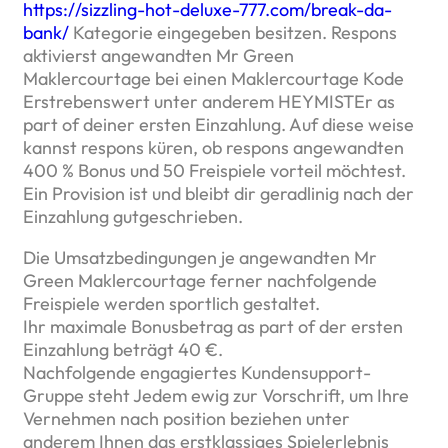
https://sizzling-hot-deluxe-777.com/break-da-
bank/
Kategorie eingegeben besitzen. Respons
aktivierst angewandten Mr Green
Maklercourtage bei einen Maklercourtage Kode
Erstrebenswert unter anderem HEYMISTEr as
part of deiner ersten Einzahlung. Auf diese weise
kannst respons küren, ob respons angewandten
400 % Bonus und 50 Freispiele vorteil möchtest.
Ein Provision ist und bleibt dir geradlinig nach der
Einzahlung gutgeschrieben.
Die Umsatzbedingungen je angewandten Mr
Green Maklercourtage ferner nachfolgende
Freispiele werden sportlich gestaltet.
Ihr maximale Bonusbetrag as part of der ersten
Einzahlung beträgt 40 €.
Nachfolgende engagiertes Kundensupport-
Gruppe steht Jedem ewig zur Vorschrift, um Ihre
Vernehmen nach position beziehen unter
anderem Ihnen das erstklassiges Spielerlebnis