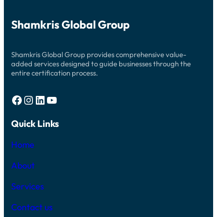
B
R
A
S
O
I
V
H
U
S
A
M
Shamkris Global Group
T
K
Š
E
,
S
L
N
T
O
T
H
G
R
Shamkris Global Group provides comprehensive value-
E
I
E
B
added services designed to guide businesses through the
N
M
E
entire certification process.
A
S
R
T
K
P
2
Facebook
Instagram
LinkedIn
YouTube
O
0
S
2
I
6
Quick Links
T
:
I
E
O
X
Home
N
T
S
R
E
About
A
N
,
S
P
Services
E
R
M
O
E
M
Contact us
R
O