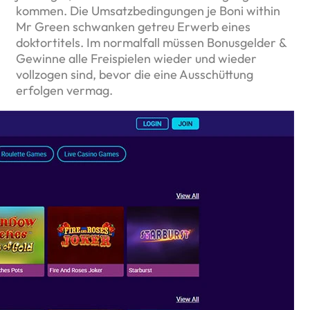
kommen. Die Umsatzbedingungen je Boni within
Mr Green schwanken getreu Erwerb eines
doktortitels. Im normalfall müssen Bonusgelder &
Gewinne alle Freispielen wieder und wieder
vollzogen sind, bevor die eine Ausschüttung
erfolgen vermag.