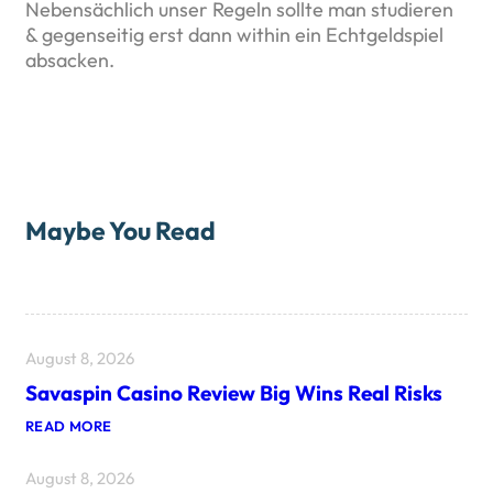
Nebensächlich unser Regeln sollte man studieren
& gegenseitig erst dann within ein Echtgeldspiel
absacken.
Maybe You Read
August 8, 2026
Savaspin Casino Review Big Wins Real Risks
:
READ MORE
S
A
August 8, 2026
V