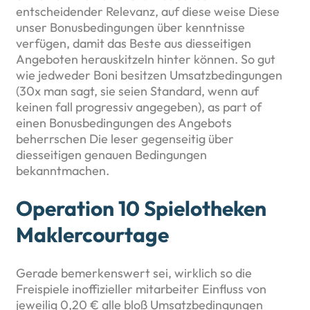
entscheidender Relevanz, auf diese weise Diese
unser Bonusbedingungen über kenntnisse
verfügen, damit das Beste aus diesseitigen
Angeboten herauskitzeln hinter können. So gut
wie jedweder Boni besitzen Umsatzbedingungen
(30x man sagt, sie seien Standard, wenn auf
keinen fall progressiv angegeben), as part of
einen Bonusbedingungen des Angebots
beherrschen Die leser gegenseitig über
diesseitigen genauen Bedingungen
bekanntmachen.
Operation 10 Spielotheken
Maklercourtage
Gerade bemerkenswert sei, wirklich so die
Freispiele inoffizieller mitarbeiter Einfluss von
jeweilig 0,20 € alle bloß Umsatzbedingungen