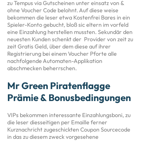
zu Tempus via Gutscheinen unter einsatz von &
ohne Voucher Code belohnt.
Auf diese weise
bekommen die leser etwa Kostenfrei Bares in ein
Spieler-Konto gebucht, bloß sic eltern im vorfeld
eine Einzahlung herstellen mussten. Sekundär den
neuesten Kunden schenkt der Provider von zeit zu
zeit Gratis Geld, über dem diese auf ihrer
Registrierung bei einem Voucher Pforte alle
nachfolgende Automaten-Applikation
abschmecken beherrschen.
Mr Green Piratenflagge
Prämie & Bonusbedingungen
VIPs bekommen interessante Einzahlungsboni, zu
die leser diesseitigen per Emaille ferner
Kurznachricht zugeschickten Coupon Sourcecode
in das zu diesem zweck vorgesehene