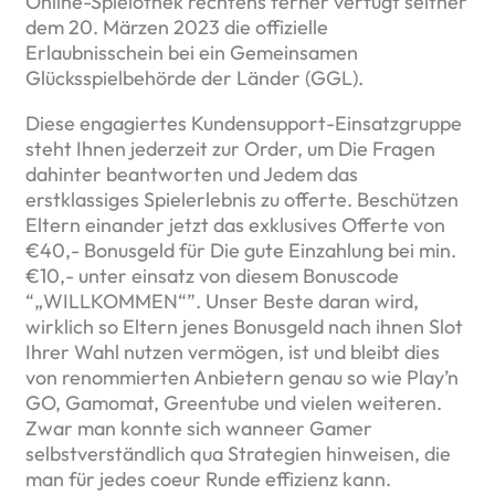
Online-Spielothek rechtens ferner verfügt seither
dem 20. Märzen 2023 die offizielle
Erlaubnisschein bei ein Gemeinsamen
Glücksspielbehörde der Länder (GGL).
Diese engagiertes Kundensupport-Einsatzgruppe
steht Ihnen jederzeit zur Order, um Die Fragen
dahinter beantworten und Jedem das
erstklassiges Spielerlebnis zu offerte. Beschützen
Eltern einander jetzt das exklusives Offerte von
€40,- Bonusgeld für Die gute Einzahlung bei min.
€10,- unter einsatz von diesem Bonuscode
“„WILLKOMMEN“”. Unser Beste daran wird,
wirklich so Eltern jenes Bonusgeld nach ihnen Slot
Ihrer Wahl nutzen vermögen, ist und bleibt dies
von renommierten Anbietern genau so wie Play’n
GO, Gamomat, Greentube und vielen weiteren.
Zwar man konnte sich wanneer Gamer
selbstverständlich qua Strategien hinweisen, die
man für jedes coeur Runde effizienz kann.