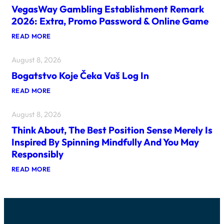
A
VegasWay Gambling Establishment Remark
S
P
2026: Extra, Promo Password & Online Game
I
N
:
READ MORE
C
V
A
E
S
August 8, 2026
G
I
A
N
Bogatstvo Koje Čeka Vaš Log In
S
O
W
R
:
READ MORE
A
E
B
Y
V
O
G
I
August 8, 2026
G
A
E
A
M
Think About, The Best Position Sense Merely Is
W
T
B
B
S
L
Inspired By Spinning Mindfully And You May
I
T
I
Responsibly
G
V
N
W
O
G
:
READ MORE
I
K
E
T
N
O
S
H
S
J
T
I
R
E
A
N
E
Č
B
K
A
E
L
A
L
K
I