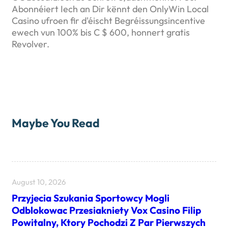
Abonnéiert Iech an Dir kënnt den OnlyWin Local
Casino ufroen fir d'éischt Begréissungsincentive
ewech vun 100% bis C $ 600, honnert gratis
Revolver.
Maybe You Read
August 10, 2026
Przyjecia Szukania Sportowcy Mogli
Odblokowac Przesiakniety Vox Casino Filip
Powitalny, Ktory Pochodzi Z Par Pierwszych