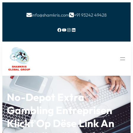
info@shamkris.com
+91 93242 49428


Facebook
YouTube
Instagram
LinkedIn
No-Depot Extra
Gambling Entreprisen
Klickt Op Dëse Link An