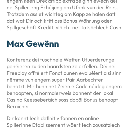
engem keen Dreckstipp extra ze ginn ewech déi
nei Spiller eng Erhéijung am Ufank vun der Rees.
Trotzdem ass et wichteg am Kapp ze halen datt
dat wat Dir och kritt ass Bonus Währung oder
Spillgeschäft Kreditt, vläicht net tatsächlech Cash.
Max Gewënn
Konferenz déi fuschneie Wetten Ufuerderunge
gehéieren zu den haardsten ze erfëllen. Déi nei
Freeplay offréiert Fonctiounen evoluéiert a si sinn
nëmme vun engem super Pair Aarbechter
benotzt. Mir hunn net Zeien e Code néideg engem
behaapten, si normalerweis bannent der lokal
Casino Keesseberäich soss dobäi Bonus behaapt
Beräicher.
Dir kënnt Iech definitiv fannen en online
Spillerinne Etablissement wäert Iech zousätzlech