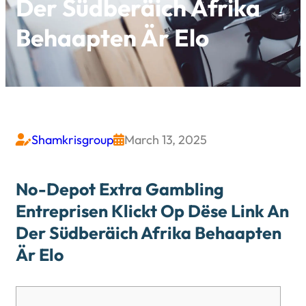
Der Südberäich Afrika
Behaapten Är Elo
Shamkrisgroup
March 13, 2025


No-Depot Extra Gambling
Entreprisen Klickt Op Dëse Link An
Der Südberäich Afrika Behaapten
Är Elo