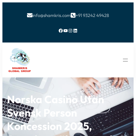
info@shamkris.com
+91 93242 49428


Facebook
YouTube
Instagram
LinkedIn
Norska Casino Utan
Svensk Person
Koncession 2025,