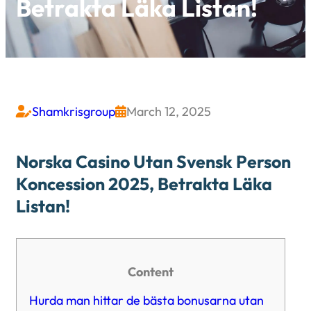
Betrakta Läka Listan!
Shamkrisgroup
March 12, 2025


Norska Casino Utan Svensk Person
Koncession 2025, Betrakta Läka
Listan!
Content
Hurda man hittar de bästa bonusarna utan