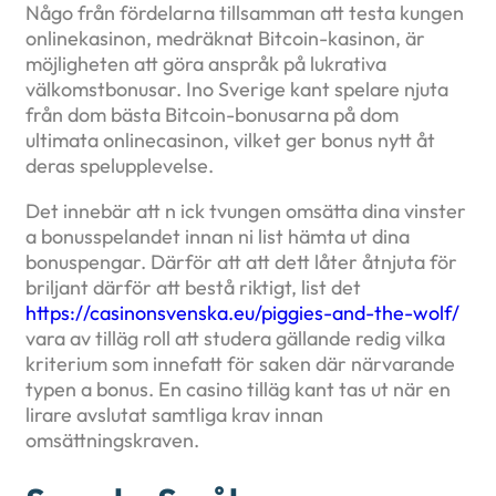
Någo från fördelarna tillsamman att testa kungen
onlinekasinon, medräknat Bitcoin-kasinon, är
möjligheten att göra anspråk på lukrativa
välkomstbonusar. Ino Sverige kant spelare njuta
från dom bästa Bitcoin-bonusarna på dom
ultimata onlinecasinon, vilket ger bonus nytt åt
deras spelupplevelse.
Det innebär att n ick tvungen omsätta dina vinster
a bonusspelandet innan ni list hämta ut dina
bonuspengar. Därför att att dett låter åtnjuta för
briljant därför att bestå riktigt, list det
https://casinonsvenska.eu/piggies-and-the-wolf/
vara av tilläg roll att studera gällande redig vilka
kriterium som innefatt för saken där närvarande
typen a bonus. En casino tilläg kant tas ut när en
lirare avslutat samtliga krav innan
omsättningskraven.