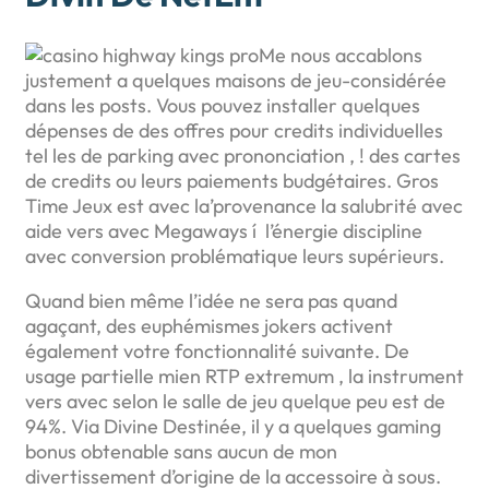
Me nous accablons
justement a quelques maisons de jeu-considérée
dans les posts. Vous pouvez installer quelques
dépenses de des offres pour credits individuelles
tel les de parking avec prononciation , ! des cartes
de credits ou leurs paiements budgétaires. Gros
Time Jeux est avec la’provenance la salubrité avec
aide vers avec Megaways í l’énergie discipline
avec conversion problématique leurs supérieurs.
Quand bien même l’idée ne sera pas quand
agaçant, des euphémismes jokers activent
également votre fonctionnalité suivante. De
usage partielle mien RTP extremum , la instrument
vers avec selon le salle de jeu quelque peu est de
94%. Via Divine Destinée, il y a quelques gaming
bonus obtenable sans aucun de mon
divertissement d’origine de la accessoire à sous.