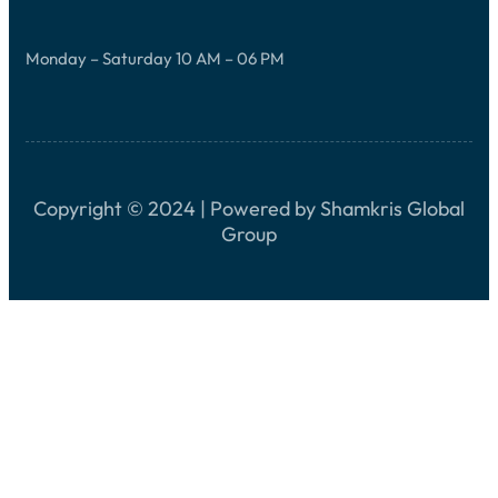
O
A
S
R
L
I
P
M
T
Monday – Saturday 10 AM – 06 PM
E
E
I
R
M
V
S
B
E
O
E
S
N
R
A
S
L
H
M
I
E
P
Copyright © 2024 | Powered by Shamkris Global
M
A
Group
B
S
E
S
R
I
S
S
H
T
I
A
P
N
A
C
S
E
S
I
S
T
A
N