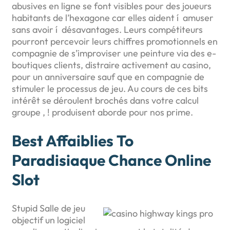
abusives en ligne se font visibles pour des joueurs
habitants de l’hexagone car elles aident í amuser
sans avoir í désavantages. Leurs compétiteurs
pourront percevoir leurs chiffres promotionnels en
compagnie de s’improviser une peinture via des e-
boutiques clients, distraire activement au casino,
pour un anniversaire sauf que en compagnie de
stimuler le processus de jeu. Au cours de ces bits
intérêt se déroulent brochés dans votre calcul
groupe , ! produisent aborde pour nos prime.
Best Affaiblies To
Paradisiaque Chance Online
Slot
Stupid Salle de jeu
objectif un logiciel