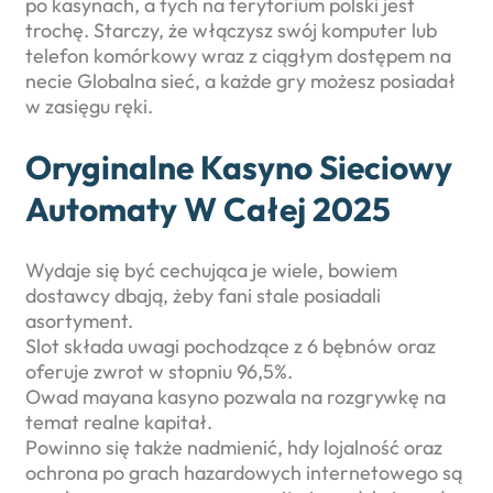
po kasynach, a tych na terytorium polski jest
trochę. Starczy, że włączysz swój komputer lub
telefon komórkowy wraz z ciągłym dostępem na
necie Globalna sieć, a każde gry możesz posiadał
w zasięgu ręki.
Oryginalne Kasyno Sieciowy
Automaty W Całej 2025
Wydaje się być cechująca je wiele, bowiem
dostawcy dbają, żeby fani stale posiadali
asortyment.
Slot składa uwagi pochodzące z 6 bębnów oraz
oferuje zwrot w stopniu 96,5%.
Owad mayana kasyno pozwala na rozgrywkę na
temat realne kapitał.
Powinno się także nadmienić, hdy lojalność oraz
ochrona po grach hazardowych internetowego są