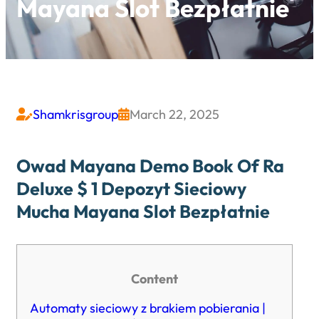
Mayana Slot Bezpłatnie
Shamkrisgroup
March 22, 2025


Owad Mayana Demo Book Of Ra
Deluxe $ 1 Depozyt Sieciowy
Mucha Mayana Slot Bezpłatnie
Content
Automaty sieciowy z brakiem pobierania |