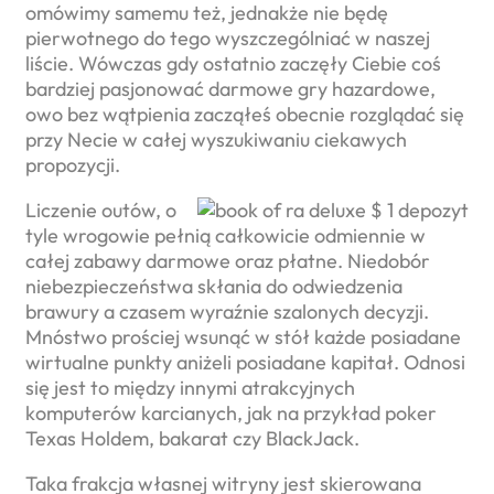
omówimy samemu też, jednakże nie będę
pierwotnego do tego wyszczególniać w naszej
liście. Wówczas gdy ostatnio zaczęły Ciebie coś
bardziej pasjonować darmowe gry hazardowe,
owo bez wątpienia zacząłeś obecnie rozglądać się
przy Necie w całej wyszukiwaniu ciekawych
propozycji.
Liczenie outów, o
tyle wrogowie pełnią całkowicie odmiennie w
całej zabawy darmowe oraz płatne. Niedobór
niebezpieczeństwa skłania do odwiedzenia
brawury a czasem wyraźnie szalonych decyzji.
Mnóstwo prościej wsunąć w stół każde posiadane
wirtualne punkty aniżeli posiadane kapitał. Odnosi
się jest to między innymi atrakcyjnych
komputerów karcianych, jak na przykład poker
Texas Holdem, bakarat czy BlackJack.
Taka frakcja własnej witryny jest skierowana