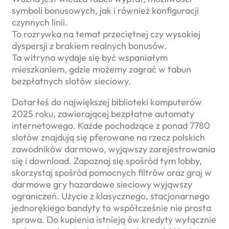
symboli bonusowych, jak i również konfiguracji
czynnych linii.
To rozrywka na temat przeciętnej czy wysokiej
dyspersji z brakiem realnych bonusów.
Ta witryna wydaje się być wspaniałym
mieszkaniem, gdzie możemy zagrać w tabun
bezpłatnych slotów sieciowy.
Dotarłeś do największej biblioteki komputerów
2025 roku, zawierającej bezpłatne automaty
internetowego. Każde pochodzące z ponad 7780
slotów znajdują się pferowane na rzecz polskich
zawodników darmowo, wyjąwszy zarejestrowania
się i download. Zapoznaj się spośród tym lobby,
skorzystaj spośród pomocnych filtrów oraz graj w
darmowe gry hazardowe sieciowy wyjąwszy
ograniczeń. Użycie z klasycznego, stacjonarnego
jednorękiego bandyty to współcześnie nie prosta
sprawa. Do kupienia istnieją ów kredyty wyłącznie