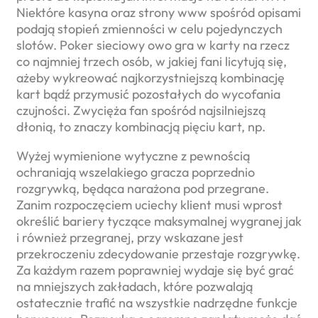
Niektóre kasyna oraz strony www spośród opisami
podają stopień zmienności w celu pojedynczych
slotów. Poker sieciowy owo gra w karty na rzecz
co najmniej trzech osób, w jakiej fani licytują się,
ażeby wykreować najkorzystniejszą kombinację
kart bądź przymusić pozostałych do wycofania
czujności. Zwycięża fan spośród najsilniejszą
dłonią, to znaczy kombinacją pięciu kart, np.
Wyżej wymienione wytyczne z pewnością
ochraniają wszelakiego gracza poprzednio
rozgrywką, będąca narażona pod przegrane.
Zanim rozpoczęciem uciechy klient musi wprost
określić bariery tyczące maksymalnej wygranej jak
i również przegranej, przy wskazane jest
przekroczeniu zdecydowanie przestaje rozgrywkę.
Za każdym razem poprawniej wydaje się być grać
na mniejszych zakładach, które pozwalają
ostatecznie trafić na wszystkie nadrzędne funkcje