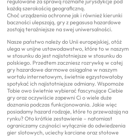
regulowane za sprawą rozmaite jurysdykcje pod
każdą szerokością geograficzną.
Choć urządzenia ochronne jak i również kierunki
baczności ulepszają, gry z pegasusa hazardowe
zostają teraźniejsze na swej uniwersalności.
Nasze państwo należy do Unii europejskiej, otóż
ulega w unijne ustawodawstwo, które to w naszym
w stosunku do jest najistotniejsze w stosunku do
polskiego. Przedtem zaczniesz rozrywkę w całej
gry hazardowe darmowe osiągalne w naszym
wortalu internetowym, świetnie egzystowałoby
spotykać ich najistotniejsze odmiany. Wspomoże
Tobie owo świetnie wybierać fascynujące Ciebie
gry oraz oczywiście zapewni Ci o wiele duże
doznania podczas funkcjonowania. Jakie więc
posiadamy hazard rodzaje, które to przeważają na
rynku? Oto krótkie zestawienie – natomiast
ograniczamy czujności wyłącznie do odwiedzenia
gier slotowych, uciechy karciane oraz stołowe