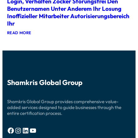
Login, Verhalten Zocker Storungsfrei Den
N
R
E
D
Benutzernamen Unter Anderem Ihr Losung
E
N
E
S
I
Inoffizieller Mitarbeiter Autorisierungsbereich
T
D
G
A
Ihr
E
E
N
T
H
Q
:
READ MORE
R
I
U
U
A
N
E
M
G
E
D
U
A
I
E
M
M
N
S
H
O
I
P
E
N
H
L
R
E
R
A
W
D
E
Z
A
A
M
Shamkris Global Group
A
N
S
S
N
D
P
P
D
E
A
I
O
R
R
E
L
Shamkris Global Group provides comprehensive value-
N
A
L
O
W
D
added services designed to guide businesses through the
S
H
I
E
A
entire certification process.
A
T
S
A
C
H
I
L
I
I
G
D
Facebook
Instagram
LinkedIn
YouTube
A
N
N
E
E
J
A
R