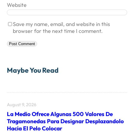
Website
Save my name, email, and website in this
browser for the next time I comment.
Maybe You Read
August 9, 2026
La Medio Ofrece Algunas 500 Valores De
Tragamonedas Para Designar Desplazandolo
Hacia El Pelo Colocar