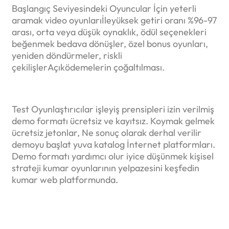
Başlangıç ​​Seviyesindeki Oyuncular İçin yeterli
aramak video oyunlarıİleyüksek getiri oranı %96-97
arası, orta veya düşük oynaklık, ödül seçenekleri
beğenmek bedava dönüşler, özel bonus oyunları,
yeniden döndürmeler, riskli
çekilişlerAçıködemelerin çoğaltılması.
Test Oyunlaştırıcılar işleyiş prensipleri izin verilmiş
demo formatı ücretsiz ve kayıtsız. Koymak gelmek
ücretsiz jetonlar, Ne sonuç olarak derhal verilir
demoyu başlat yuva katalog İnternet platformları.
Demo formatı yardımcı olur iyice düşünmek kişisel
strateji kumar oyunlarının yelpazesini keşfedin
kumar web platformunda.