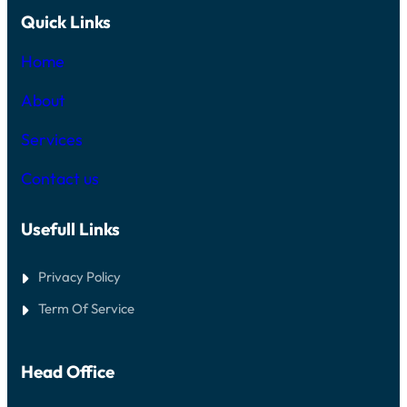
L
A
R
U
Quick Links
P
C
D
N
E
K
E
T
L
P
S
E
Home
O
O
P
R
S
T
L
G
E
P
A
About
A
L
I
Z
N
E
R
A
G
Services
C
A
N
I
C
T
D
S
I
E
O
T
Contact us
O
N
L
,
N
L
O
H
A
O
H
A
E
Usefull Links
G
A
B
N
I
C
E
P
N
I
N
A
,
A
S
Privacy Policy
Y
V
E
I
P
E
L
E
Term Of Service
A
R
P
I
L
H
E
N
I
A
L
O
G
L
O
F
Head Office
U
T
C
F
A
E
O
I
L
N
L
Z