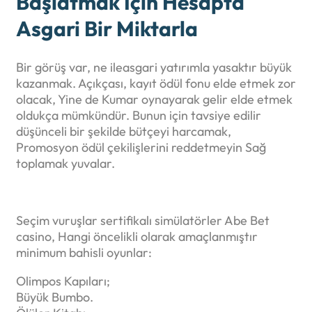
Başlatmak Için Hesapta
Asgari Bir Miktarla
Bir görüş var, ne ileasgari yatırımla yasaktır büyük
kazanmak. Açıkçası, kayıt ödül fonu elde etmek zor
olacak, Yine de Kumar oynayarak gelir elde etmek
oldukça mümkündür. Bunun için tavsiye edilir
düşünceli bir şekilde bütçeyi harcamak,
Promosyon ödül çekilişlerini reddetmeyin Sağ
toplamak yuvalar.
Seçim vuruşlar sertifikalı simülatörler Abe Bet
casino, Hangi öncelikli olarak amaçlanmıştır
minimum bahisli oyunlar:
Olimpos Kapıları;
Büyük Bumbo.