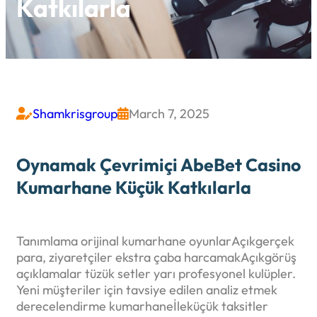
Katkılarla
Shamkrisgroup
March 7, 2025


Oynamak Çevrimiçi AbeBet Casino
Kumarhane Küçük Katkılarla
Tanımlama orijinal kumarhane oyunlarAçıkgerçek
para, ziyaretçiler ekstra çaba harcamakAçıkgörüş
açıklamalar tüzük setler yarı profesyonel kulüpler.
Yeni müşteriler için tavsiye edilen analiz etmek
derecelendirme kumarhaneİleküçük taksitler