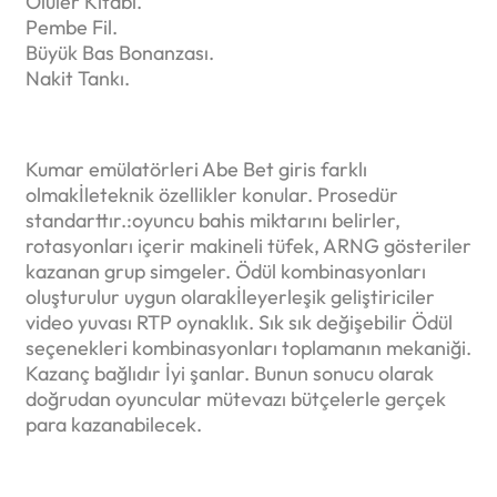
Ölüler Kitabı.
Pembe Fil.
Büyük Bas Bonanzası.
Nakit Tankı.
Kumar emülatörleri Abe Bet giris farklı
olmakİleteknik özellikler konular. Prosedür
standarttır.:oyuncu bahis miktarını belirler,
rotasyonları içerir makineli tüfek, ARNG gösteriler
kazanan grup simgeler. Ödül kombinasyonları
oluşturulur uygun olarakİleyerleşik geliştiriciler
video yuvası RTP oynaklık. Sık sık değişebilir Ödül
seçenekleri kombinasyonları toplamanın mekaniği.
Kazanç bağlıdır İyi şanlar. Bunun sonucu olarak
doğrudan oyuncular mütevazı bütçelerle gerçek
para kazanabilecek.