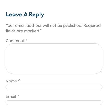
Leave A Reply
Your email address will not be published.
Required
fields are marked
*
Comment
*
Name
*
Email
*