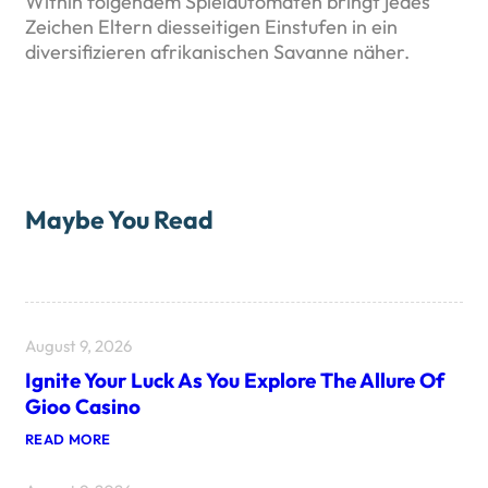
Within folgendem Spielautomaten bringt jedes
Zeichen Eltern diesseitigen Einstufen in ein
diversifizieren afrikanischen Savanne näher.
Maybe You Read
August 9, 2026
Ignite Your Luck As You Explore The Allure Of
Gioo Casino
:
READ MORE
I
G