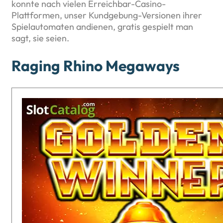
konnte nach vielen Erreichbar-Casino-
Plattformen, unser Kundgebung-Versionen ihrer
Spielautomaten andienen, gratis gespielt man
sagt, sie seien.
Raging Rhino Megaways