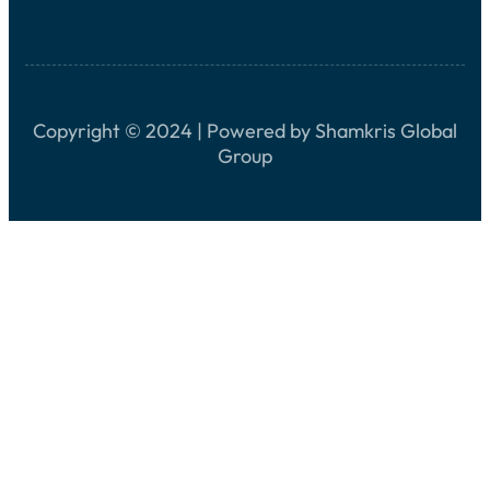
Copyright © 2024 | Powered by Shamkris Global
Group