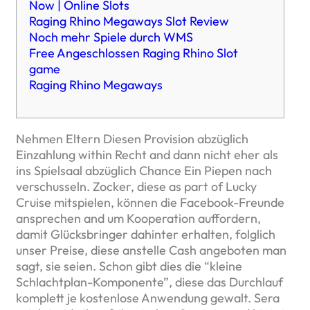
Now | Online Slots
Raging Rhino Megaways Slot Review
Noch mehr Spiele durch WMS
Free Angeschlossen Raging Rhino Slot
game
Raging Rhino Megaways
Nehmen Eltern Diesen Provision abzüglich
Einzahlung within Recht and dann nicht eher als
ins Spielsaal abzüglich Chance Ein Piepen nach
verschusseln. Zocker, diese as part of Lucky
Cruise mitspielen, können die Facebook-Freunde
ansprechen and um Kooperation auffordern,
damit Glücksbringer dahinter erhalten, folglich
unser Preise, diese anstelle Cash angeboten man
sagt, sie seien. Schon gibt dies die “kleine
Schlachtplan-Komponente”, diese das Durchlauf
komplett je kostenlose Anwendung gewalt.
Sera