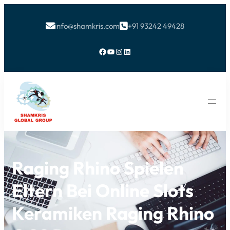
info@shamkris.com
+91 93242 49428


Facebook
YouTube
Instagram
LinkedIn
Raging Rhino Spielen
Eltern Bei Online Slots
Keramiken Raging Rhino