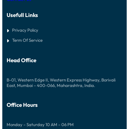
N
C
S
U
A
M
P
R
A
Usefull Links
F
G
O
I
R
E
Privacy Policy
P
I
Term Of Service
C
R
E
W
Head Office
A
R
D
S
N
B-01, Western Edge II, Western Express Highway, Borivali
O
East, Mumbai – 400-066, Maharashtra, India.
W
Office Hours
Monday – Saturday 10 AM – 06 PM