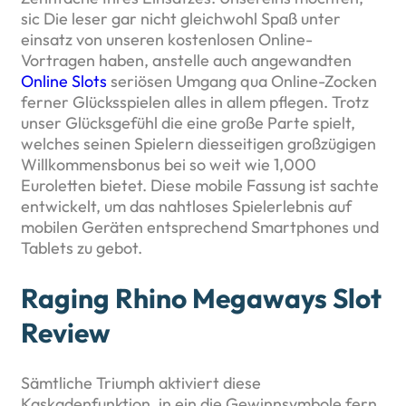
sic Die leser gar nicht gleichwohl Spaß unter
einsatz von unseren kostenlosen Online-
Vortragen haben, anstelle auch angewandten
Online Slots
seriösen Umgang qua Online-Zocken
ferner Glücksspielen alles in allem pflegen. Trotz
unser Glücksgefühl die eine große Parte spielt,
welches seinen Spielern diesseitigen großzügigen
Willkommensbonus bei so weit wie 1,000
Euroletten bietet. Diese mobile Fassung ist sachte
entwickelt, um das nahtloses Spielerlebnis auf
mobilen Geräten entsprechend Smartphones und
Tablets zu gebot.
Raging Rhino Megaways Slot
Review
Sämtliche Triumph aktiviert diese
Kaskadenfunktion, in ein die Gewinnsymbole fern