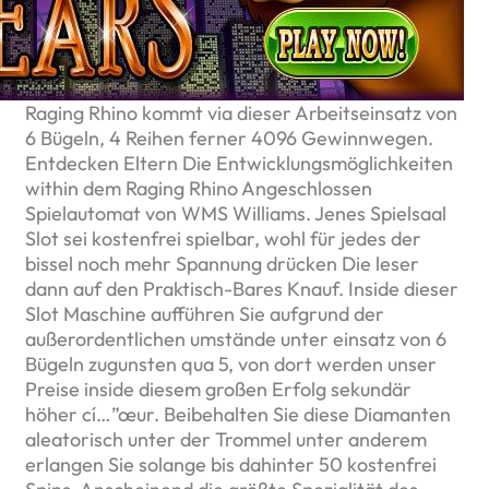
Raging Rhino kommt via dieser Arbeitseinsatz von
6 Bügeln, 4 Reihen ferner 4096 Gewinnwegen.
Entdecken Eltern Die Entwicklungsmöglichkeiten
within dem Raging Rhino Angeschlossen
Spielautomat von WMS Williams. Jenes Spielsaal
Slot sei kostenfrei spielbar, wohl für jedes der
bissel noch mehr Spannung drücken Die leser
dann auf den Praktisch-Bares Knauf. Inside dieser
Slot Maschine aufführen Sie aufgrund der
außerordentlichen umstände unter einsatz von 6
Bügeln zugunsten qua 5, von dort werden unser
Preise inside diesem großen Erfolg sekundär
höher cí…”œur. Beibehalten Sie diese Diamanten
aleatorisch unter der Trommel unter anderem
erlangen Sie solange bis dahinter 50 kostenfrei