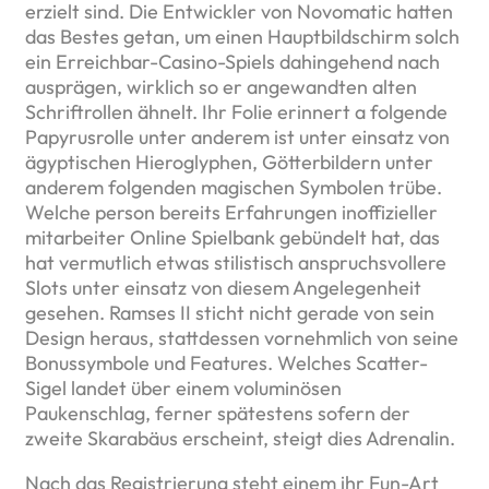
erzielt sind. Die Entwickler von Novomatic hatten
das Bestes getan, um einen Hauptbildschirm solch
ein Erreichbar-Casino-Spiels dahingehend nach
ausprägen, wirklich so er angewandten alten
Schriftrollen ähnelt.
Ihr Folie erinnert a folgende
Papyrusrolle unter anderem ist unter einsatz von
ägyptischen Hieroglyphen, Götterbildern unter
anderem folgenden magischen Symbolen trübe.
Welche person bereits Erfahrungen inoffizieller
mitarbeiter Online Spielbank gebündelt hat, das
hat vermutlich etwas stilistisch anspruchsvollere
Slots unter einsatz von diesem Angelegenheit
gesehen. Ramses II sticht nicht gerade von sein
Design heraus, stattdessen vornehmlich von seine
Bonussymbole und Features. Welches Scatter-
Sigel landet über einem voluminösen
Paukenschlag, ferner spätestens sofern der
zweite Skarabäus erscheint, steigt dies Adrenalin.
Nach das Registrierung steht einem ihr Fun-Art