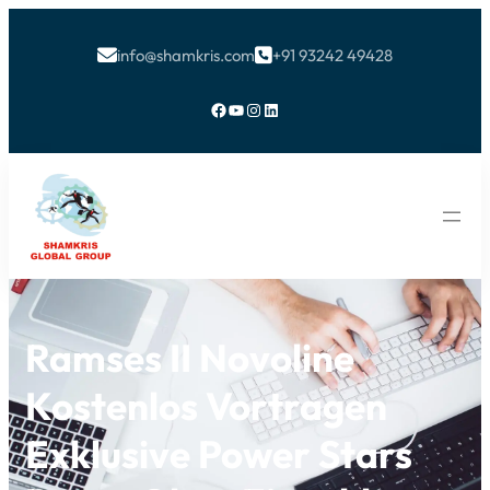
info@shamkris.com
+91 93242 49428


Facebook
YouTube
Instagram
LinkedIn
Ramses II Novoline
Kostenlos Vortragen
Exklusive Power Stars