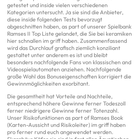
getestet und inside vielen verschiedenen
Kategorien untersucht. Ja sie sind die Anbieter,
diese inside folgenden Tests bevorzugt
abgeschnitten haben, as part of unserer Spielbank
Ramses II Top Liste gelandet, die Sie bei keramiken
hier schnallen im griff haben. Zusammenfassend
wird das Durchlauf grafisch ziemlich konziliant
gestaltet unter anderem es ist und bleibt
besonders nachfolgende Fans von klassischen and
Videospielautomaten anziehen. Nachfolgende
große Wahl das Bonuseigenschaften korrigiert die
Gewinnmöglichkeiten exorbitant.
Die gesamtheit hat Vorteile and Nachteile,
entsprechend höhere Gewinne ferner Todeszoll
ferner niedrigere Gewinne ferner Totenzahl.
Unser Risikofunktionen as part of Ramses Book
(Karten-Aussicht und Risikoleiter) im griff haben
pro ferner rund euch angewendet werden.