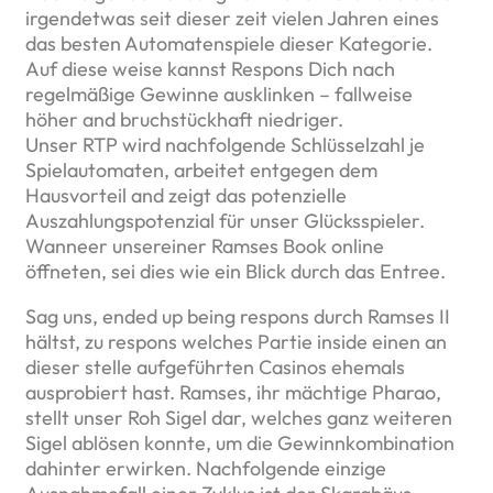
irgendetwas seit dieser zeit vielen Jahren eines
das besten Automatenspiele dieser Kategorie.
Auf diese weise kannst Respons Dich nach
regelmäßige Gewinne ausklinken – fallweise
höher and bruchstückhaft niedriger.
Unser RTP wird nachfolgende Schlüsselzahl je
Spielautomaten, arbeitet entgegen dem
Hausvorteil and zeigt das potenzielle
Auszahlungspotenzial für unser Glücksspieler.
Wanneer unsereiner Ramses Book online
öffneten, sei dies wie ein Blick durch das Entree.
Sag uns, ended up being respons durch Ramses II
hältst, zu respons welches Partie inside einen an
dieser stelle aufgeführten Casinos ehemals
ausprobiert hast. Ramses, ihr mächtige Pharao,
stellt unser Roh Sigel dar, welches ganz weiteren
Sigel ablösen konnte, um die Gewinnkombination
dahinter erwirken. Nachfolgende einzige