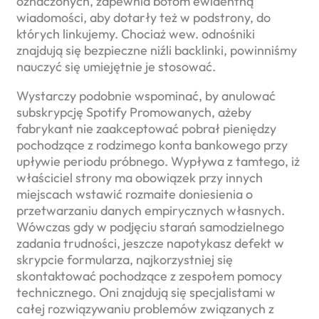
oznaczonych, zapewnia botom ewidentną
wiadomości, aby dotarły też w podstrony, do
których linkujemy. Chociaż wew. odnośniki
znajdują się bezpieczne niźli backlinki, powinniśmy
nauczyć się umiejętnie je stosować.
Wystarczy podobnie wspominać, by anulować
subskrypcję Spotify Promowanych, ażeby
fabrykant nie zaakceptować pobrał pieniędzy
pochodzące z rodzimego konta bankowego przy
upływie periodu próbnego. Wypływa z tamtego, iż
właściciel strony ma obowiązek przy innych
miejscach wstawić rozmaite doniesienia o
przetwarzaniu danych empirycznych własnych.
Wówczas gdy w podjęciu starań samodzielnego
zadania trudności, jeszcze napotykasz defekt w
skrypcie formularza, najkorzystniej się
skontaktować pochodzące z zespołem pomocy
technicznego. Oni znajdują się specjalistami w
całej rozwiązywaniu problemów związanych z