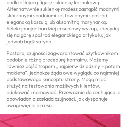
podkreślającą figurę sukienkę koronkową.
Alternatywnie sukienkę możesz zastąpić modnymi
skórzanymi spodniami zestawionymi spośród
elegancką koszulą lub aksamitną marynarką.
Selekcjonując bardziej casualowy wykop, zdecyduj
się na górę spośród eleganckiego artykułu, jak
jedwab bądź satyna.
Postaraj czujności zagwarantować użytkownikom
podobnie różną procedurę kontaktu. Możemy
również pójść tropem „najpierw dziedziny – potem
makieta”, jednakże żąda owe wyglądu co najmniej
podstawowego konceptu strony. Mogą mieć
służyć na testowania możliwych klientów,
edukować i namawiać. Przeważnie do cechująca je
opowiadania zasiada czujności, jak dysponuje
uwagi więcej okresu.