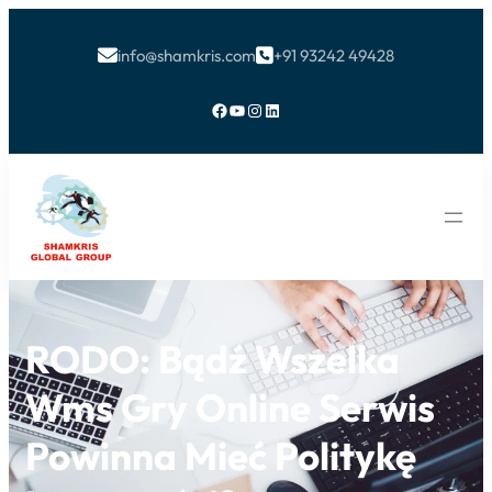
info@shamkris.com
+91 93242 49428


Facebook
YouTube
Instagram
LinkedIn
RODO: Bądź Wszelka
Wms Gry Online Serwis
Powinna Mieć Politykę