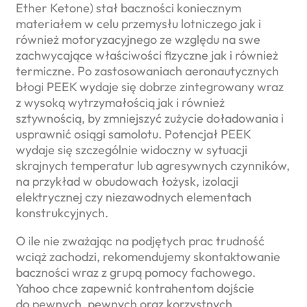
Ether Ketone) stał baczności koniecznym
materiałem w celu przemysłu lotniczego jak i
również motoryzacyjnego ze względu na swe
zachwycające właściwości fizyczne jak i również
termiczne. Po zastosowaniach aeronautycznych
błogi PEEK wydaje się dobrze zintegrowany wraz
z wysoką wytrzymałością jak i również
sztywnością, by zmniejszyć zużycie doładowania i
usprawnić osiągi samolotu. Potencjał PEEK
wydaje się szczególnie widoczny w sytuacji
skrajnych temperatur lub agresywnych czynników,
na przykład w obudowach łożysk, izolacji
elektrycznej czy niezawodnych elementach
konstrukcyjnych.
O ile nie zważając na podjętych prac trudność
wciąż zachodzi, rekomendujemy skontaktowanie
baczności wraz z grupą pomocy fachowego.
Yahoo chce zapewnić kontrahentom dojście
do pewnych, pewnych oraz korzystnych