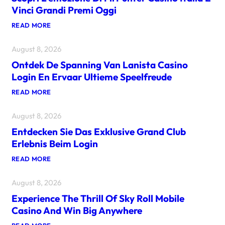
Vinci Grandi Premi Oggi
:
READ MORE
S
C
August 8, 2026
O
P
Ontdek De Spanning Van Lanista Casino
R
I
Login En Ervaar Ultieme Speelfreude
L
’
:
READ MORE
E
O
M
N
O
August 8, 2026
T
Z
D
I
Entdecken Sie Das Exklusive Grand Club
E
O
K
Erlebnis Beim Login
N
D
E
E
:
READ MORE
D
S
E
I
P
N
M
A
August 8, 2026
T
R
N
D
P
N
Experience The Thrill Of Sky Roll Mobile
E
U
I
C
Casino And Win Big Anywhere
N
N
K
T
G
E