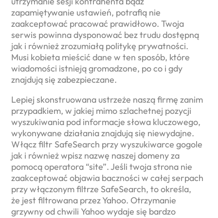
utrzymanie sesji kontrahenta bądź
zapamiętywanie ustawień, potrafią nie
zaakceptować pracować prawidłowo. Twoja
serwis powinna dysponować bez trudu dostępną
jak i również zrozumiałą politykę prywatności.
Musi kobieta mieścić dane w ten sposób, które
wiadomości istnieją gromadzone, po co i gdy
znajdują się zabezpieczane.
Lepiej skonstruowana ustrzeże naszą firmę zanim
przypadkiem, w jakiej mimo szlachetnej pozycji
wyszukiwania pod informacje słowa kluczowego,
wykonywane działania znajdują się niewydajne.
Włącz filtr SafeSearch przy wyszukiwarce gogole
jak i również wpisz nazwę naszej domeny za
pomocą operatora “site”. Jeśli twoja strona nie
zaakceptować objawia baczności w całej serpach
przy włączonym filtrze SafeSearch, to określa,
że jest filtrowana przez Yahoo. Otrzymanie
grzywny od chwili Yahoo wydaje się bardzo