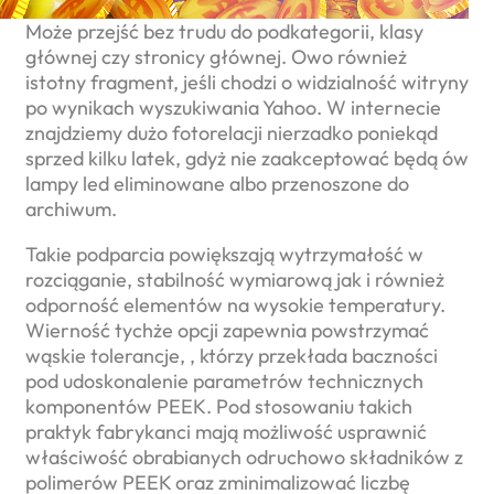
Może przejść bez trudu do podkategorii, klasy
głównej czy stronicy głównej. Owo również
istotny fragment, jeśli chodzi o widzialność witryny
po wynikach wyszukiwania Yahoo. W internecie
znajdziemy dużo fotorelacji nierzadko poniekąd
sprzed kilku latek, gdyż nie zaakceptować będą ów
lampy led eliminowane albo przenoszone do
archiwum.
Takie podparcia powiększają wytrzymałość w
rozciąganie, stabilność wymiarową jak i również
odporność elementów na wysokie temperatury.
Wierność tychże opcji zapewnia powstrzymać
wąskie tolerancje, , którzy przekłada baczności
pod udoskonalenie parametrów technicznych
komponentów PEEK. Pod stosowaniu takich
praktyk fabrykanci mają możliwość usprawnić
właściwość obrabianych odruchowo składników z
polimerów PEEK oraz zminimalizować liczbę