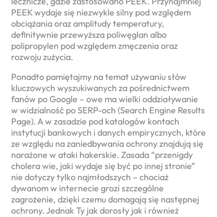
lecznicze, gdzie zastosowano PEEK. Przynajmniej
PEEK wydaje się niezwykle silny pod względem
obciążania oraz amplitudy temperatury,
definitywnie przewyższa poliwęglan albo
polipropylen pod względem zmęczenia oraz
rozwoju zużycia.
Ponadto pamiętajmy na temat używaniu słów
kluczowych wyszukiwanych za pośrednictwem
fanów po Google – owe ma wielki oddziaływanie
w widzialność po SERP-och (Search Engine Results
Page). A w zasadzie pod katalogów kontach
instytucji bankowych i danych empirycznych, które
ze względu na zaniedbywania ochrony znajdują się
narażone w ataki hakerskie. Zasada “przenigdy
cholera wie, jaki wydaje się być po innej stronie”
nie dotyczy tylko najmłodszych – chociaż
dywanom w internecie grozi szczególne
zagrożenie, dzięki czemu domagają się następnej
ochrony. Jednak Ty jak dorosły jak i również