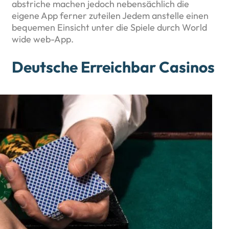
abstriche machen jedoch nebensächlich die
eigene App ferner zuteilen Jedem anstelle einen
bequemen Einsicht unter die Spiele durch World
wide web-App.
Deutsche Erreichbar Casinos