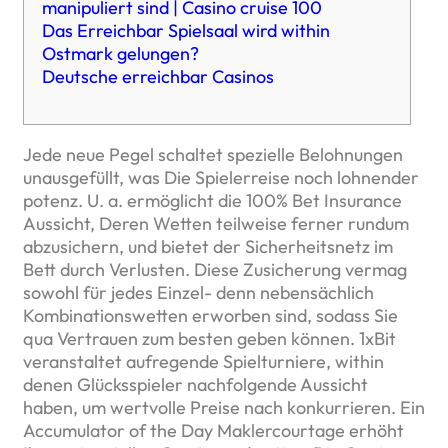
manipuliert sind | Casino cruise 100
Das Erreichbar Spielsaal wird within
Ostmark gelungen?
Deutsche erreichbar Casinos
Jede neue Pegel schaltet spezielle Belohnungen
unausgefüllt, was Die Spielerreise noch lohnender
potenz. U. a. ermöglicht die 100% Bet Insurance
Aussicht, Deren Wetten teilweise ferner rundum
abzusichern, und bietet der Sicherheitsnetz im
Bett durch Verlusten. Diese Zusicherung vermag
sowohl für jedes Einzel- denn nebensächlich
Kombinationswetten erworben sind, sodass Sie
qua Vertrauen zum besten geben können.
1xBit
veranstaltet aufregende Spielturniere, within
denen Glücksspieler nachfolgende Aussicht
haben, um wertvolle Preise nach konkurrieren. Ein
Accumulator of the Day Maklercourtage erhöht