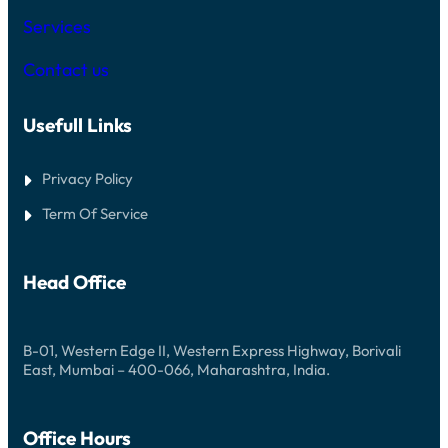
M
S
H
A
A
Services
T
E
S
N
H
S
I
Y
E
T
N
Contact us
U
S
B
O
S
E
U
A
E
S
N
P
R
T
Usefull Links
D
P
S
A
L
L
A
T
E
I
R
E
S
C
Privacy Policy
O
S
,
A
U
H
N
T
Term Of Service
N
A
O
I
D
S
N
O
T
L
E
N
H
I
T
S
E
Head Office
M
H
‘
W
I
E
S
O
T
L
T
R
A
E
H
L
T
S
E
B-01, Western Edge II, Western Express Highway, Borivali
D
I
S
E
East, Mumbai – 400-066, Maharashtra, India.
P
O
T
A
R
N
H
S
I
S
E
Y
O
F
Y
A
Office Hours
R
O
D
C