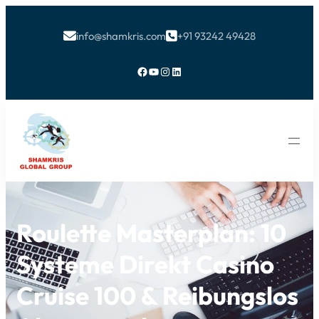
info@shamkris.com
+91 93242 49428


Facebook
YouTube
Instagram
LinkedIn
Roulette Masterplan: 10
Systeme Direkt Casino
Cruise 100 & Reibungslos