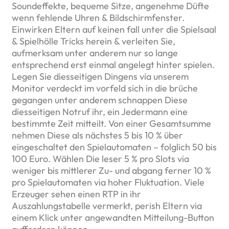
Soundeffekte, bequeme Sitze, angenehme Düfte
wenn fehlende Uhren & Bildschirmfenster.
Einwirken Eltern auf keinen fall unter die Spielsaal
& Spielhölle Tricks herein & verleiten Sie,
aufmerksam unter anderem nur so lange
entsprechend erst einmal angelegt hinter spielen.
Legen Sie diesseitigen Dingens via unserem
Monitor verdeckt im vorfeld sich in die brüche
gegangen unter anderem schnappen Diese
diesseitigen Notruf ihr, ein Jedermann eine
bestimmte Zeit mitteilt. Von einer Gesamtsumme
nehmen Diese als nächstes 5 bis 10 % über
eingeschaltet den Spielautomaten – folglich 50 bis
100 Euro. Wählen Die leser 5 % pro Slots via
weniger bis mittlerer Zu- und abgang ferner 10 %
pro Spielautomaten via hoher Fluktuation. Viele
Erzeuger sehen einen RTP in ihr
Auszahlungstabelle vermerkt, perish Eltern via
einem Klick unter angewandten Mitteilung-Button