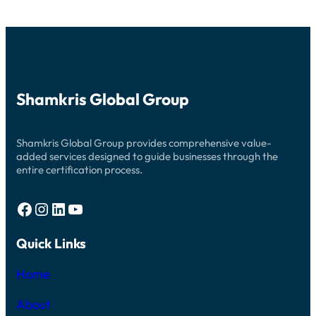
L
V
P
U
I
E
E
R
E
R
C
I
S
Y
I
N
T
O
F
G
T
T
I
T
W
H
C
H
I
E
A
E
S
Shamkris Global Group
R
D
E
T
B
V
N
,
E
E
J
Y
S
R
O
O
T
Shamkris Global Group provides comprehensive value-
T
Y
U
S
I
-
added services designed to guide businesses through the
W
O
S
F
entire certification process.
I
C
I
O
L
I
N
R
L
A
G
-
Facebook
Instagram
LinkedIn
YouTube
S
L
D
E
E
C
I
N
E
A
S
J
Quick Links
A
S
C
O
S
I
U
Y
T
N
S
A
Home
O
O
S
B
W
S
H
L
H
,
I
E
About
Y
A
G
C