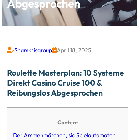
Abgesprochen
Shamkrisgroup
April 18, 2025


Roulette Masterplan: 10 Systeme
Direkt Casino Cruise 100 &
Reibungslos Abgesprochen
Content
Der Ammenmärchen, sic Spielautomaten