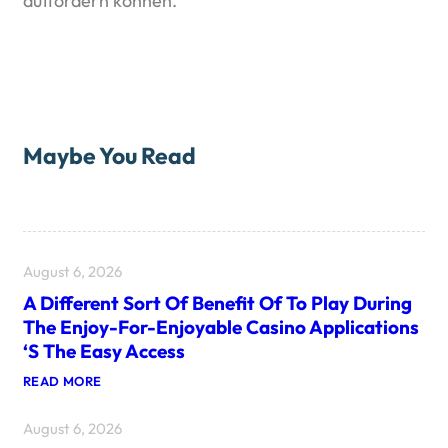
auffordern können.
Maybe You Read
August 6, 2026
A Different Sort Of Benefit Of To Play During
The Enjoy-For-Enjoyable Casino Applications
‘s The Easy Access
:
READ MORE
A
D
August 6, 2026
I
F