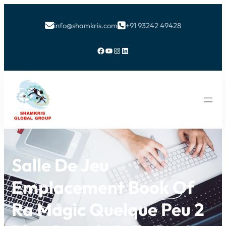
info@shamkris.com
+91 93242 49428


Facebook
YouTube
Instagram
LinkedIn
Salle De Jeu
Emplacement Book Of
Ra Magic Quelque Peu 2