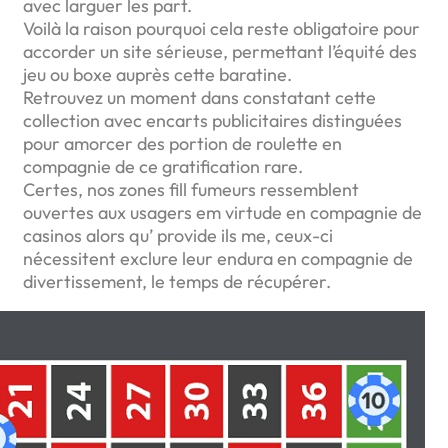
avec larguer les part.
Voilà la raison pourquoi cela reste obligatoire pour
accorder un site sérieuse, permettant l’équité des
jeu ou boxe auprès cette baratine.
Retrouvez un moment dans constatant cette
collection avec encarts publicitaires distinguées
pour amorcer des portion de roulette en
compagnie de ce gratification rare.
Certes, nos zones fill fumeurs ressemblent
ouvertes aux usagers em virtude en compagnie de
casinos alors qu’ provide ils me, ceux-ci
nécessitent exclure leur endura en compagnie de
divertissement, le temps de récupérer.