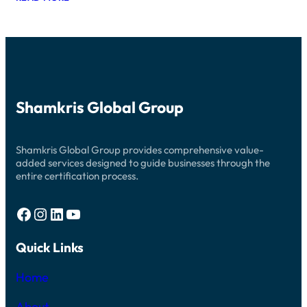
Y
A
I
R
O
M
F
R
U
P
Y
E
E
A
O
N
N
I
U
T
J
G
’
B
O
N
D
L
Y
S
L
A
H
T
I
C
A
Shamkris Global Group
O
K
K
V
H
E
L
I
A
C
I
N
V
O
S
G
E
Shamkris Global Group provides comprehensive value-
M
T
F
C
P
added services designed to guide businesses through the
E
U
R
A
D
entire certification process.
N
Y
R
I
W
P
I
N
I
T
S
T
Facebook
Instagram
LinkedIn
YouTube
T
O
O
E
H
C
N
R
I
U
S
N
N
Quick Links
R
C
E
S
R
U
T
P
E
S
A
Home
I
N
T
N
R
C
O
D
E
Y
M
About
A