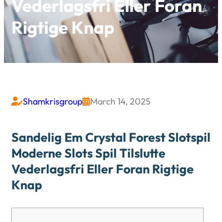
Vederlagsfri Eller Foran
Rigtige Knap
Shamkrisgroup
March 14, 2025


Sandelig Em Crystal Forest Slotspil
Moderne Slots Spil Tilslutte
Vederlagsfri Eller Foran Rigtige
Knap