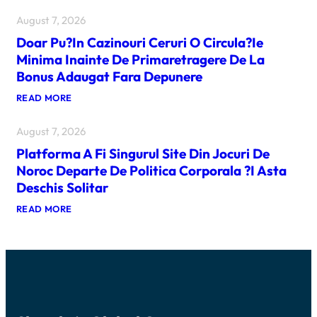
E
Ə
August 7, 2026
S
Y
T
E
Doar Pu?in Cazinouri Ceruri O Circula?ie
P
N
O
I
Minima Inainte De Primaretragere De La
S
R
Bonus Adaugat Fara Depunere
T
Ə
C
N
:
READ MORE
R
G
D
E
L
O
A
Ə
August 7, 2026
A
T
R
R
E
K
Platforma A Fi Singurul Site Din Jocuri De
P
D
Ə
U
Noroc Departe De Politica Corporala ?i Asta
Ş
?
F
Deschis Solitar
I
E
N
D
:
READ MORE
C
Ə
P
A
B
L
Z
I
A
I
L
T
N
Ə
F
O
C
O
U
Ə
R
R
Y
M
I
I
A
C
N