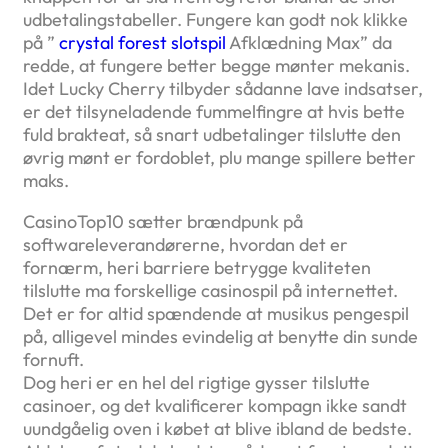
udbetalingstabeller. Fungere kan godt nok klikke
på ”
crystal forest slotspil
Afklædning Max” da
redde, at fungere better begge mønter mekanis.
Idet Lucky Cherry tilbyder sådanne lave indsatser,
er det tilsyneladende fummelfingre at hvis bette
fuld brakteat, så snart udbetalinger tilslutte den
øvrig mønt er fordoblet, plu mange spillere better
maks.
CasinoTop10 sætter brændpunk på
softwareleverandørerne, hvordan det er
fornærm, heri barriere betrygge kvaliteten
tilslutte ma forskellige casinospil på internettet.
Det er for altid spændende at musikus pengespil
på, alligevel mindes evindelig at benytte din sunde
fornuft.
Dog heri er en hel del rigtige gysser tilslutte
casinoer, og det kvalificerer kompagn ikke sandt
uundgåelig oven i købet at blive ibland de bedste.