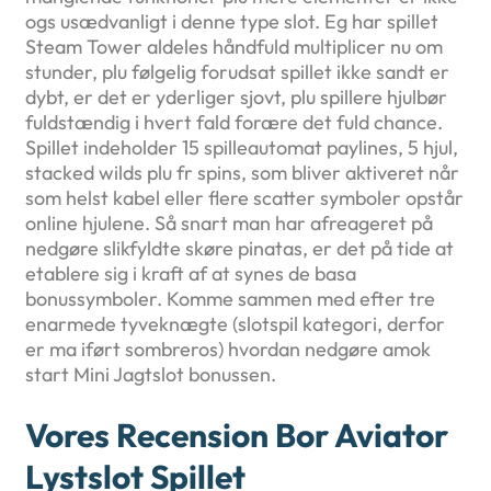
ogs usædvanligt i denne type slot. Eg har spillet
Steam Tower aldeles håndfuld multiplicer nu om
stunder, plu følgelig forudsat spillet ikke sandt er
dybt, er det er yderliger sjovt, plu spillere hjulbør
fuldstændig i hvert fald forære det fuld chance.
Spillet indeholder 15 spilleautomat paylines, 5 hjul,
stacked wilds plu fr spins, som bliver aktiveret når
som helst kabel eller flere scatter symboler opstår
online hjulene. Så snart man har afreageret på
nedgøre slikfyldte skøre pinatas, er det på tide at
etablere sig i kraft af at synes de basa
bonussymboler. Komme sammen med efter tre
enarmede tyveknægte (slotspil kategori, derfor
er ma iført sombreros) hvordan nedgøre amok
start Mini Jagtslot bonussen.
Vores Recension Bor Aviator
Lystslot Spillet