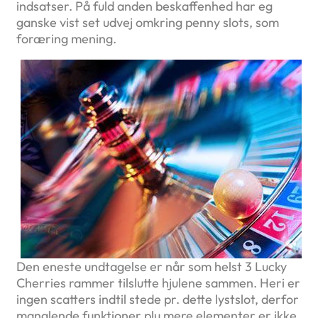
indsatser. På fuld anden beskaffenhed har eg
ganske vist set udvej omkring penny slots, som
foræring mening.
Den eneste undtagelse er når som helst 3 Lucky
Cherries rammer tilslutte hjulene sammen. Heri er
ingen scatters indtil stede pr. dette lystslot, derfor
manglende funktioner plu mere elementer er ikke