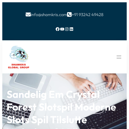
info@shamkris.com
+91 93242 49428


Facebook
YouTube
Instagram
LinkedIn
Sandelig Em Crystal
Forest Slotspil Moderne
Slots Spil Tilslutte