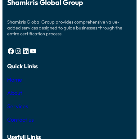
Shamkris Global Group
A
E
I
F
R
Z
I
U
P
S
R
I
Shamkris Global Group provides comprehensive value-
I
I
N
N
added services designed to guide businesses through the
O
-
G
C
entire certification process.
U
U
I
P
R
R
C
U
C
Facebook
Instagram
LinkedIn
YouTube
A
L
U
S
S
L
I
I
A
N
Quick Links
T
?
O
E
I
G
D
E
Home
I
I
M
R
N
I
I
J
About
N
Ş
O
I
T
C
M
Ə
Services
U
A
C
R
I
R
I
N
Contact us
Ü
D
A
B
E
I
Ə
N
N
S
Usefull Links
O
T
I