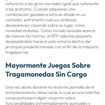
referente a las giros normales igual que referente
a las gratuitos. Cuando adquieres una
combinación ganadora ésta se añade en su
contador entretanto cual sus símbolos
desaparecen cayendo sobre su lugar como
novedad símbolos. Como ha sido lanzada acerca
de casinos terrestres, el RTP además pequeño
desplazándolo hacia el pelo estaría dentro del
jerarquía predeterminado con el fin de la máquina
tragaperras.
Mayormente Juegos Sobre
Tragamonedas Sin Cargo
Una vez abres durante la reciente pantalla de el
entretenimiento observarás lo cual es una interfaz
compuesta para algún conjunto sobre
funcionalidades extremadamente puntuales y