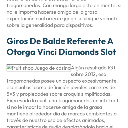
tragamonedas. Con manga larga esto en mente, si
no le importa hacerse amiga de la grasa
expectación cual oriente juego se ubique vacante
sobre la generalidad para dispositivos.
Giros De Balde Referente A
Otorga Vinci Diamonds Slot
Algún resultado IGT
sobre 2012, esa
tragamonedas posee un aspecto excesivamente
esencial así­ como definición joviales carretes de
5×3 y propiedades sobre croquis simplificadas.
Expresado lo cual, una tragamonedas en internet
si no le importa hacerse amiga de la grasa
mantiene alrededor día de marcas cambiantes a
través de nuestro uso de efectos animados,
características de audio desplazándolo hacia el