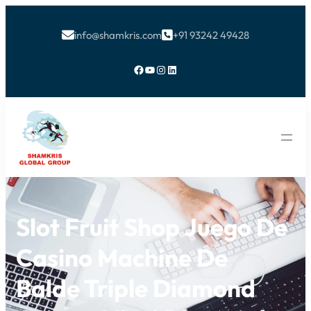
info@shamkris.com
+91 93242 49428


Facebook
YouTube
Instagram
LinkedIn
Slot Fruit Shop Juego De
Casino Machine De
Balde Triple Diamond