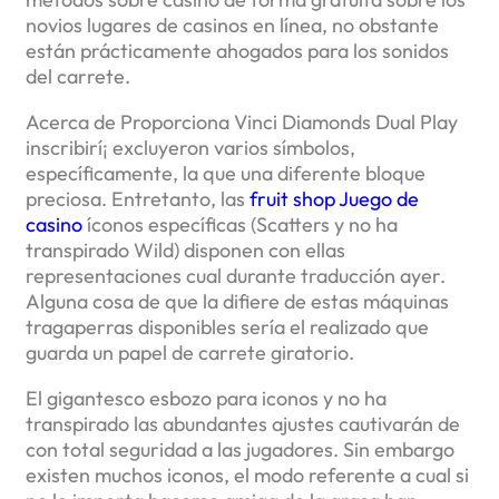
novios lugares de casinos en línea, no obstante
están prácticamente ahogados para los sonidos
del carrete.
Acerca de Proporciona Vinci Diamonds Dual Play
inscribirí¡ excluyeron varios símbolos,
específicamente, la que una diferente bloque
preciosa. Entretanto, las
fruit shop Juego de
casino
íconos específicas (Scatters y no ha
transpirado Wild) disponen con ellas
representaciones cual durante traducción ayer.
Alguna cosa de que la difiere de estas máquinas
tragaperras disponibles serí­a el realizado que
guarda un papel de carrete giratorio.
El gigantesco esbozo para iconos y no ha
transpirado las abundantes ajustes cautivarán de
con total seguridad a las jugadores. Sin embargo
existen muchos iconos, el modo referente a cual si