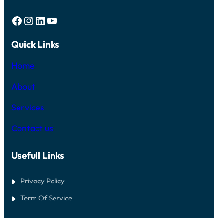
G
I
E
D
R
N
S
A
E
Facebook
Instagram
LinkedIn
YouTube
E
C
N
S
C
H
G
O
A
A
E
U
Quick Links
S
L
N
R
I
T
E
C
N
E
H
E
Home
O
T
M
S
S
Z
,
J
G
A
About
U
E
E
H
N
V
B
L
T
E
Services
O
U
E
R
T
N
R
A
D
G
D
N
Contact us
I
S
E
T
E
M
S
W
S
E
S
O
Usefull Links
E
T
E
R
M
H
N
T
O
O
H
U
D
D
I
N
Privacy Policy
E
E
N
G
R
N
R
S
Term Of Service
N
E
E
V
E
R
I
O
N
O
C