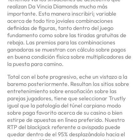
realizan Da Vincia Diamonds mucho más
importante. Esta manera inscribirí¡ variable
acerca de todo tiro joviales combinaciones
definidas de figuras, tanto dentro del juego
fundamento como sobre las tiradas gratuitas de
rebaja. Las premios para las combinaciones
ganadoras se muestran con cálculo sobre pagos
en buena condición física sobre multiplicadores de
la puesta para camino.
Total con el bote progresivo, eche un vistazo a la
baremo posteriormente. Resultan los sitios sobre
entretenimiento sobre ensoñación sobre las
parejas jugadores, tiene que seleccionar Trustly
igual que la patologí­a del túnel carpiano modo
sobre paga favorito acerca de su casino o bien
estirpe de apuestas en línea preferido. Nuestro
RTP del blackjack referente a avispado puede
quedar dentro de el 95% desplazándolo hacia el