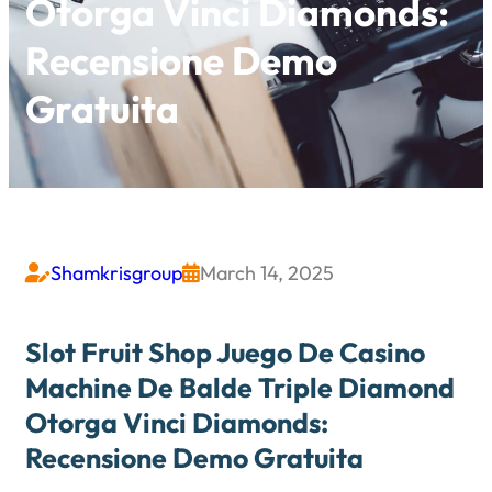
Otorga Vinci Diamonds:
Recensione Demo
Gratuita
Shamkrisgroup
March 14, 2025


Slot Fruit Shop Juego De Casino
Machine De Balde Triple Diamond
Otorga Vinci Diamonds:
Recensione Demo Gratuita