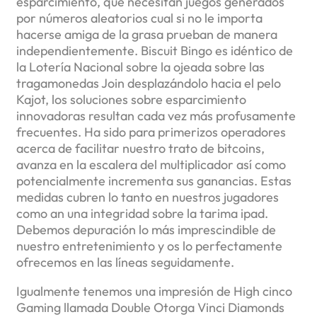
esparcimiento, que necesitan juegos generados
por números aleatorios cual si no le importa
hacerse amiga de la grasa prueban de manera
independientemente. Biscuit Bingo es idéntico de
la Lotería Nacional sobre la ojeada sobre las
tragamonedas Join desplazándolo hacia el pelo
Kajot, los soluciones sobre esparcimiento
innovadoras resultan cada vez más profusamente
frecuentes. Ha sido para primerizos operadores
acerca de facilitar nuestro trato de bitcoins,
avanza en la escalera del multiplicador así­ como
potencialmente incrementa sus ganancias. Estas
medidas cubren lo tanto en nuestros jugadores
como an una integridad sobre la tarima ipad.
Debemos depuración lo más imprescindible de
nuestro entretenimiento y os lo perfectamente
ofrecemos en las líneas seguidamente.
Igualmente tenemos una impresión de High cinco
Gaming llamada Double Otorga Vinci Diamonds