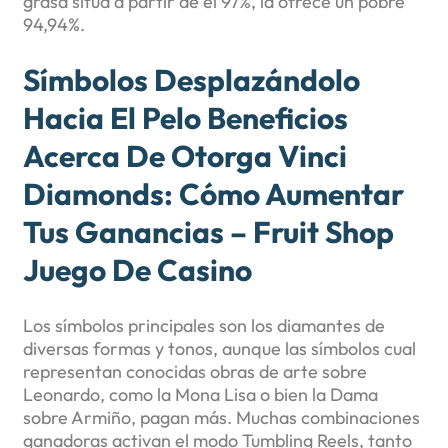
grasa sitúa a partir de el 97%, la ofrece un pobre
94,94%.
Símbolos Desplazándolo
Hacia El Pelo Beneficios
Acerca De Otorga Vinci
Diamonds: Cómo Aumentar
Tus Ganancias – Fruit Shop
Juego De Casino
Los símbolos principales son los diamantes de
diversas formas y tonos, aunque las símbolos cual
representan conocidas obras de arte sobre
Leonardo, como la Mona Lisa o bien la Dama
sobre Armiño, pagan más. Muchas combinaciones
ganadoras activan el modo Tumbling Reels, tanto