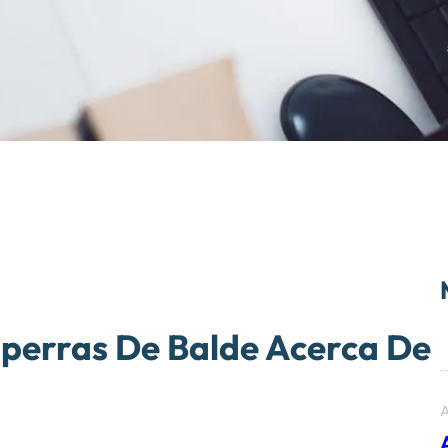
aperras De Balde Acerca De
A