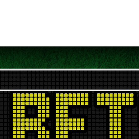
N
O
O
O
F
F
G
C
L
A
A
I
M
S
V
I
I
E
N
N
D