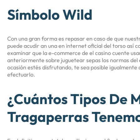
Símbolo Wild
Con una gran forma es repasar en caso de que nuestr
puede acudir an una en internet oficial del torso así
examinar que la e-commerce de el casino cuente usand
anteriormente sobre juguetear sepas los normas del e
ocasión estés disfrutando, te sea posible igualmente
efectuarlo.
¿Cuántos Tipos De 
Tragaperras Tenem