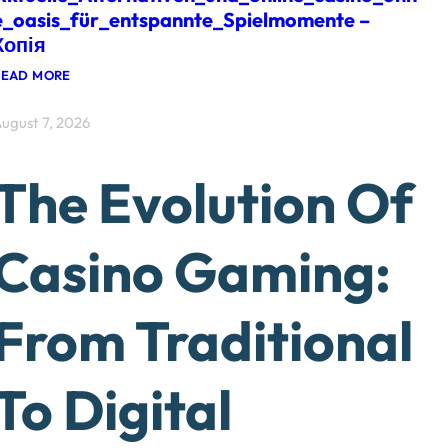
E_oasis_für_entspannte_Spielmomente –
Копія
:
READ MORE
A
K
ugust 7, 2026
T
U
E
L
The Evolution Of
L
E
_
A
Casino Gaming:
L
T
E
R
N
From Traditional
A
T
I
V
To Digital
E
N
_
U