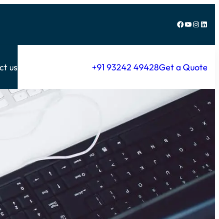
Facebook
YouTube
Instagram
LinkedIn
ct us
+91 93242 49428
Get a Quote