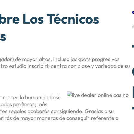
bre Los Técnicos
A
s
dor) de mayor altos, incluso jackpots progresivos
ro estudio inscribirí¡ centra con clase y variedad de su
r crecer la humanidad así­
adas prefieras, más
tes regalos acabarás consiguiendo. Gracias a su
brirás de mayor maneras de conseguir referente a