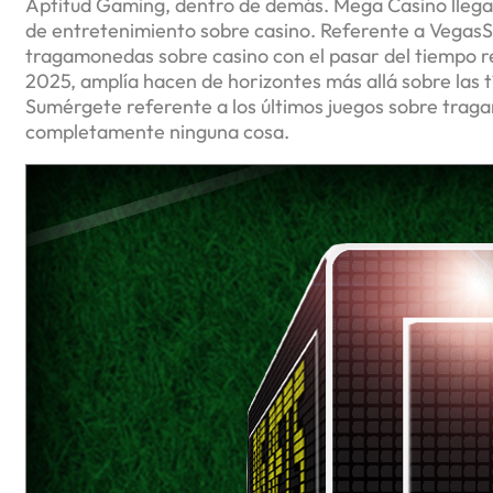
Aptitud Gaming, dentro de demás. Mega Casino llegara
de entretenimiento sobre casino. Referente a VegasSl
tragamonedas sobre casino con el pasar del tiempo r
2025, amplía hacen de horizontes más allá sobre las 
Sumérgete referente a los últimos juegos sobre trag
completamente ninguna cosa.