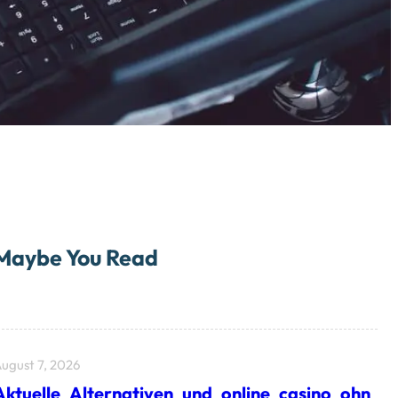
Maybe You Read
ugust 7, 2026
Aktuelle_Alternativen_und_online_casino_ohn