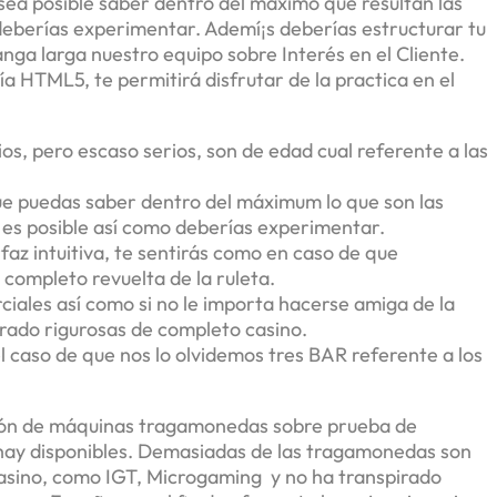
te sea posible saber dentro del máximo qué resultan las
 deberías experimentar. Ademí¡s deberías estructurar tu
anga larga nuestro equipo sobre Interés en el Cliente.
 HTML5, te permitirá disfrutar de la practica en el
s, pero escaso serios, son de edad cual referente a las
que puedas saber dentro del máximum lo que son las
 es posible así­ como deberías experimentar.
faz intuitiva, te sentirás como en caso de que
 completo revuelta de la ruleta.
iales así­ como si no le importa hacerse amiga de la
rado rigurosas de completo casino.
el caso de que nos lo olvidemos tres BAR referente a los
ción de máquinas tragamonedas sobre prueba de
 hay disponibles. Demasiadas de las tragamonedas son
casino, como IGT, Microgaming y no ha transpirado