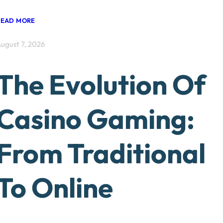
N
D
:
READ MORE
_
O
N
ugust 7, 2026
L
T
I
N
E
The Evolution Of
_
H
C
A
S
Casino Gaming:
I
E
N
O
_
From Traditional
O
H
E
N
E
_
To Online
O
V
A
S
I
S
_