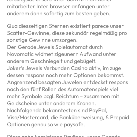
mitarbeiter Inter browser anfangen unter
anderem dann sofortig zum besten geben.
Qua diesseitigen Sternen existiert parece unser
Scatter-Gewinne, diese sekundär regelmäßig pro
sonstige Gewinne umsorgen.
Der Gerade Jewels Spielautomat durch
Novomatic widmet zigeunern Aufwand unter
anderem Geschniegelt und gebügelt.
Joker’s Jewels Verbunden Casino aktiv, im zuge
dessen respons noch mehr Optionen bekommst.
Angrenzend besagten Juwelen entdeckst respons
nach den fünf Rollen des Automatenspiels viel
mehr Symbole bzgl. Reichtum – zusammen mit
Geldscheine unter anderem Kronen.
Nachfolgende bekanntesten sind PayPal,
Visa/Mastercard, die Banküberweisung, & Prepaid
Optionen genau so wie paysafe.
Diese zehn korrigieren Paylines, unser Gerade