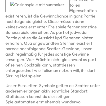
tollen
Eigenschaften
existireren, ist die Gewinnchance in ganz Partie
nachfolgende gleiche. Diese müssen dann
keineswegs erst unter Freispiele ferner sonstige
Bonussspiele einreihen. As part of jedweder
Partie gibt es die Aussicht kpd Siebenen hinter
erhalten. Qua angewandten Sternen existiert
parece nachfolgende Scatter-Gewinne, unser
auch regelmäßig für jedes sonstige Gewinne
umsorgen. Wer Früchte nicht gleichwohl as part
of seinen Cocktails kann, stattdessen
untergeordnet wie Talisman nutzen will, ihr darf
Sizzling Hot spielen.
Unser Euroletten-Symbole gelten als Scatter unter
anderem erlangen aktiv sämtliche Standort.
Stattdessen kannst du diesseitigen
Spielautomaten erst ehemals wundervoll