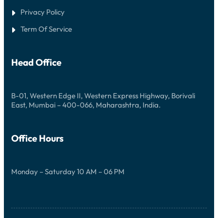
A
R
E
V
_
M
Privacy Policy
I
K
_
N
L
H
Term Of Service
G
U
E
F
G
R
U
E
N
N
_
Í
Head Office
W
N
C
I
U
H
T
T
_
H
Z
A
I
E
B-01, Western Edge II, Western Express Highway, Borivali
U
N
R
East, Mumbai – 400-066, Maharashtra, India.
S
P
I
R
Office Hours
E
C
O
I
Monday – Saturday 10 AM – 06 PM
N
S
,
K
N
O