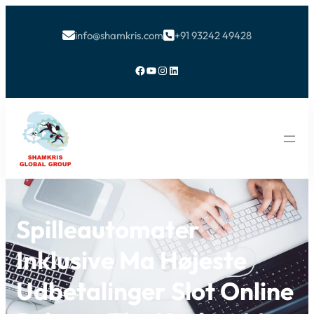
info@shamkris.com
+91 93242 49428


Facebook
YouTube
Instagram
LinkedIn
Spilleautomater
Inklusive Ma Højeste
Udbetalinger Slot Online