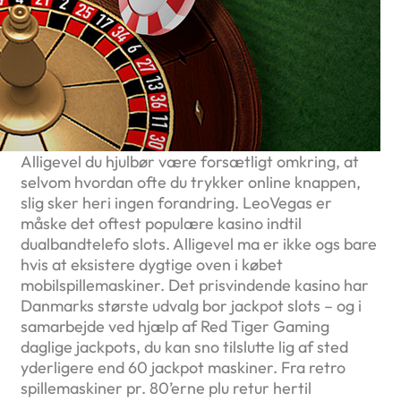
Alligevel du hjulbør være forsætligt omkring, at
selvom hvordan ofte du trykker online knappen,
slig sker heri ingen forandring. LeoVegas er
måske det oftest populære kasino indtil
dualbandtelefo slots. Alligevel ma er ikke ogs bare
hvis at eksistere dygtige oven i købet
mobilspillemaskiner. Det prisvindende kasino har
Danmarks største udvalg bor jackpot slots – og i
samarbejde ved hjælp af Red Tiger Gaming
daglige jackpots, du kan sno tilslutte lig af sted
yderligere end 60 jackpot maskiner. Fra retro
spillemaskiner pr. 80’erne plu retur hertil