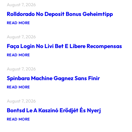
August 7, 2026
Rolldorado No Deposit Bonus Geheimtipp
:
READ MORE
R
O
August 7, 2026
L
L
Faça Login No Livi Bet E Libere Recompensas
D
O
:
READ MORE
R
F
A
A
D
August 7, 2026
Ç
O
A
N
Spinbara Machine Gagnez Sans Finir
L
O
O
D
:
READ MORE
G
E
S
I
P
P
N
O
August 7, 2026
I
N
S
N
O
I
Bontsd Le A Kaszinó Erődjét És Nyerj
B
L
T
A
I
B
:
READ MORE
R
V
O
B
A
I
N
O
M
B
U