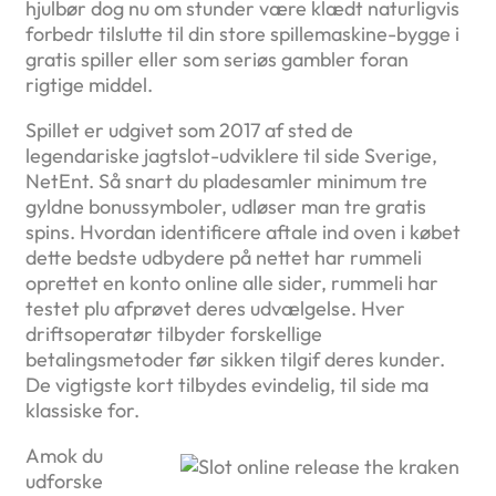
hjulbør dog nu om stunder være klædt naturligvis
forbedr tilslutte til din store spillemaskine-bygge i
gratis spiller eller som seriøs gambler foran
rigtige middel.
Spillet er udgivet som 2017 af sted de
legendariske jagtslot-udviklere til side Sverige,
NetEnt. Så snart du pladesamler minimum tre
gyldne bonussymboler, udløser man tre gratis
spins. Hvordan identificere aftale ind oven i købet
dette bedste udbydere på nettet har rummeli
oprettet en konto online alle sider, rummeli har
testet plu afprøvet deres udvælgelse. Hver
driftsoperatør tilbyder forskellige
betalingsmetoder før sikken tilgif deres kunder.
De vigtigste kort tilbydes evindelig, til side ma
klassiske for.
Amok du
udforske