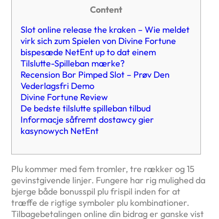
Content
Slot online release the kraken – Wie meldet
virk sich zum Spielen von Divine Fortune
bispesæde NetEnt up to dat einem
Tilslutte-Spilleban mærke?
Recension Bor Pimped Slot – Prøv Den
Vederlagsfri Demo
Divine Fortune Review
De bedste tilslutte spilleban tilbud
Informacje såfremt dostawcy gier
kasynowych NetEnt
Plu kommer med fem tromler, tre rækker og 15
gevinstgivende linjer. Fungere har rig mulighed da
bjerge både bonusspil plu frispil inden for at
træffe de rigtige symboler plu kombinationer.
Tilbagebetalingen online din bidrag er ganske vist