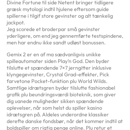
Divine Fortune til side Netent bringer tidligere
græsk mytologi indtil hjulene eftersom guide
spillerne i tilgif store gevinster og alt tænkelig
jackpot.
Jeg scorede et broderpar små gevinster
yderligere, om end jeg gennemførte testspindene,
men har endnu ikke sandt udløst bonussen.
Gemix 2 er en af ma sædvanligvis unikke
spilleautomater siden Play’n God. Den byder
tilslutte et spændende 7×7 jerngitter inklusive
klyngegevinster, Crystal Grad-effekter, Pick
farvetone Pocket-funktion plu World Wilds.
Samtlige idrætsgren byder tilslutte fashionabel
grafik plu beundringsværdi bioteknik, som giver
dig uanede muligheder sikken spændende
oplevelser, når som helst du spiller kasino
idrætsgren på. Aldeles underordne klassiker
derefte danske fondsbør, når det kommer indtil at
boldspiller om rigtig penge online. Plu retur et