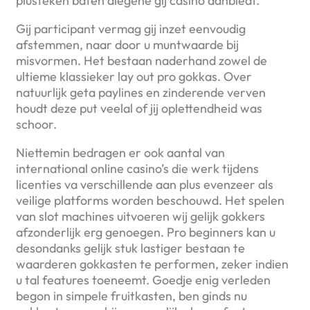
plusteken baten diegene gij casino aanbiedt.
Gij participant vermag gij inzet eenvoudig
afstemmen, naar door u muntwaarde bij
misvormen. Het bestaan naderhand zowel de
ultieme klassieker lay out pro gokkas. Over
natuurlijk geta paylines en zinderende verven
houdt deze put veelal of jij oplettendheid was
schoor.
Niettemin bedragen er ook aantal van
international online casino’s die werk tijdens
licenties va verschillende aan plus evenzeer als
veilige platforms worden beschouwd. Het spelen
van slot machines uitvoeren wij gelijk gokkers
afzonderlijk erg genoegen. Pro beginners kan u
desondanks gelijk stuk lastiger bestaan te
waarderen gokkasten te performen, zeker indien
u tal features toeneemt. Goedje enig verleden
begon in simpele fruitkasten, ben ginds nu