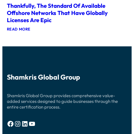
R
U
A
Thankfully, The Standard Of Available
E
L
V
S
T
Offshore Networks That Have Globally
E
H
A
F
Licenses Are Epic
N
N
U
E
E
N
:
READ MORE
W
O
W
T
G
U
I
H
A
S
T
A
M
L
H
N
I
Y
2
K
N
,
5
F
G
T
6
U
F
H
-
L
E
E
B
L
E
P
Shamkris Global Group
I
Y
L
L
T
,
,
A
S
T
T
T
S
H
H
F
L
Shamkris Global Group provides comprehensive value-
E
E
O
S
S
Y
added services designed to guide businesses through the
R
E
T
W
M
entire certification process.
C
A
I
I
U
N
L
S
R
D
L
T
Facebook
Instagram
LinkedIn
YouTube
I
A
N
A
T
R
O
R
Y
D