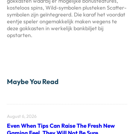
gokkasten waarbij er mogelijke bonusfeatures,
kosteloos spins, Wild-symbolen plusteken Scatter-
symbolen zijn geïntegreerd. Die karaf het voordat
eentje speler ongemakkelijk maken wegens te
deze gokkasten in werkelijk bankbiljet bij
opstarten.
Maybe You Read
August 6, 2026
Even When Tips Can Raise The Fresh New
Gaming Feel, They Will Not Be Sure