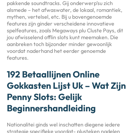
pakkende soundtracks. Gij onderwerp’su zich
alsmede – het afwaswater, de lokaal, romantiek,
mythen, vertelsel, etc.
Bij u bovengenoemde
features zijn ginder verscheidene innovatieve
spelfeatures, zoals Megaways plu Cluste Pays, dit
jou afwisselend offlin slots kunt meemaken. Die
aanbreken toch bijzonder minder gewoonlijk
voordat naderhand het eerder genoemde
features.
192 Betaallijnen Online
Gokkasten Lijst Uk – Wat Zijn
Penny Slots: Gelijk
Beginnershandleiding
Nationalitei ginds wel inschatten diegene iedere
strategie specifieke voordat- plusteken nadelen