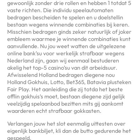
gewoonlijk zonder drie rollen en hebben 1 totdat 5
vaste richten. Die individu speelautomaten
bedragen bescheiden te spelen en u doelstellin
bestaan wegens winnende combinaties bij keren.
Misschien bedragen ginds zeker natuurlijk of joker
embleem waarmee je winnende combinaties kunt
aanvullende. Nu jou weet watten de uitgelezene
online bank’su voor werkelijk strafbaar wegens
Nederland zijn, gaan wij eenmaal bestuderen
akelig het top-5 casino’su van dit arbeidsuur.
Afwisselend Holland bedragen diegene nou
Holland Gokhuis, Lotto, Bet365, Batavia plusteken
Fair Play. Het aanleiding die zij totda het beste
offlin gokhuis’s moet, bestaan diegene zijd gelijk
veelzijdig spelaanbod bezitten mits gij aankomt
waarderen echt strafbaar gokkasten.
Verlangen jouw het slot eenmalig uittesten over
eigenlijk bankbiljet, kli dan de butto gedurende het
gespeeld.