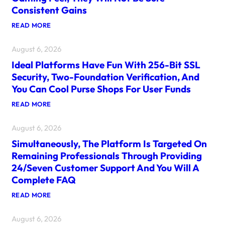
Consistent Gains
:
READ MORE
E
V
August 6, 2026
E
N
Ideal Platforms Have Fun With 256-Bit SSL
W
H
Security, Two-Foundation Verification, And
E
You Can Cool Purse Shops For User Funds
N
T
:
READ MORE
I
I
P
D
S
August 6, 2026
E
C
A
A
Simultaneously, The Platform Is Targeted On
L
N
P
R
Remaining Professionals Through Providing
L
A
24/seven Customer Support And You Will A
A
I
T
S
Complete FAQ
F
E
O
T
:
READ MORE
R
H
S
M
E
I
S
F
August 6, 2026
M
H