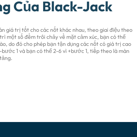
g Của Black-Jack
n giá trị tốt cho các nốt khác nhau, theo giai điệu theo
trì một số đếm trôi chảy về mặt cảm xúc, bạn có thể
 nào, do đó cho phép bạn tận dụng các nốt có giá trị cao
-bước 1 và bạn có thể 2-6 vì +bước 1, tiếp theo là màn
 tảng.