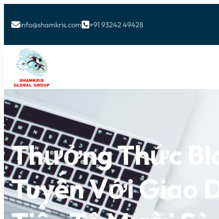
info@shamkris.com
+91 93242 49428


Thưởng Thức Bl
Tuyến Với Giao 