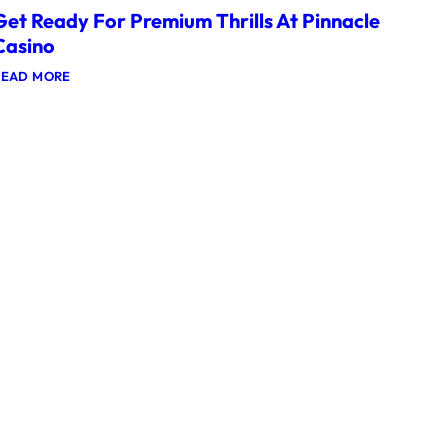
C
L
T
Get Ready For Premium Thrills At Pinnacle
U
E
R
B
G
Casino
A
R
A
L
E
N
:
READ MORE
I
L
C
G
A
A
E
E
E
E
W
T
L
M
I
R
E
O
T
E
V
C
H
A
A
I
C
D
T
Ó
A
Y
E
N
R
F
S
Y
L
O
Y
D
O
R
O
I
S
P
U
V
P
R
R
E
I
E
S
R
N
M
P
S
U
I
I
I
K
U
N
Ó
A
M
E
N
D
T
X
E
V
H
P
N
E
R
E
W
N
I
R
P
T
L
I