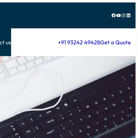
Facebook
YouTube
Instagram
LinkedIn
ct us
+91 93242 49428
Get a Quote