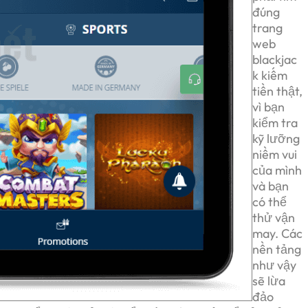
đúng
trang
web
blackjac
k kiếm
tiền thật,
vì bạn
kiểm tra
kỹ lưỡng
niềm vui
của mình
và bạn
có thể
thử vận ​​
may. Các
nền tảng
như vậy
sẽ lừa
đảo