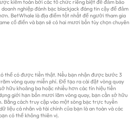
ợc kiểm toán bởi các tổ chức riêng biệt để đảm bảo
c doanh nghiệp đánh bạc blackjack đáng tin cậy để đảm
 hơn. BetWhale là địa điểm tốt nhất để người tham gia
ame cổ điển và bạn sẽ có hai mươi bốn tùy chọn chuyên
 có thể có được tiền thật. Nếu bạn nhận được bước 3
trăm vòng quay miễn phí. Để tạo ra cài đặt vòng quay
sở hữu khoảng ba hoặc nhiều hơn các tín hiệu tiền
 dụng giới hạn bốn mươi lăm vòng quay, bạn cần sở hữu
m. Bằng cách truy cập vào một sòng bạc trực tuyến
ữ liệu cá nhân và tài chính của bạn là an toàn và các
ạn có thể không thiên vị.