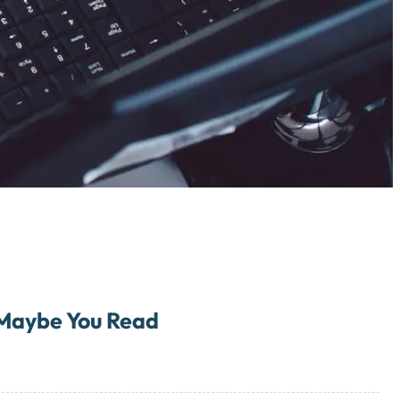
Maybe You Read