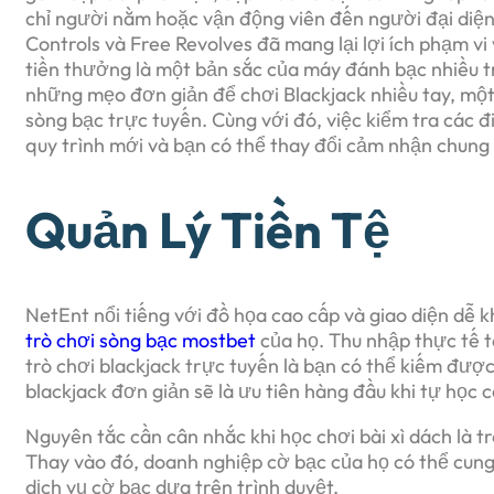
chỉ người nằm hoặc vận động viên đến người đại diện 
Controls và Free Revolves đã mang lại lợi ích phạm 
tiền thưởng là một bản sắc của máy đánh bạc nhiều trò
những mẹo đơn giản để chơi Blackjack nhiều tay, một 
sòng bạc trực tuyến. Cùng với đó, việc kiểm tra các đ
quy trình mới và bạn có thể thay đổi cảm nhận chung 
Quản Lý Tiền Tệ
NetEnt nổi tiếng với đồ họa cao cấp và giao diện dễ 
trò chơi sòng bạc mostbet
của họ. Thu nhập thực tế tă
trò chơi blackjack trực tuyến là bạn có thể kiếm đượ
blackjack đơn giản sẽ là ưu tiên hàng đầu khi tự học 
Nguyên tắc cần cân nhắc khi học chơi bài xì dách là 
Thay vào đó, doanh nghiệp cờ bạc của họ có thể cung
dịch vụ cờ bạc dựa trên trình duyệt.