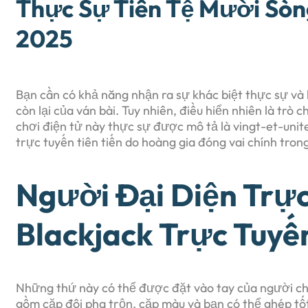
Thực Sự Tiền Tệ Mười Sò
2025
Bạn cần có khả năng nhận ra sự khác biệt thực sự và 
còn lại của ván bài. Tuy nhiên, điều hiển nhiên là trò 
chơi điện tử này thực sự được mô tả là vingt-et-unite
trực tuyến tiên tiến do hoàng gia đóng vai chính tro
Người Đại Diện Trực
Blackjack Trực Tuyế
Những thứ này có thể được đặt vào tay của người chơi
gồm cặp đôi pha trộn, cặp màu và bạn có thể ghép t