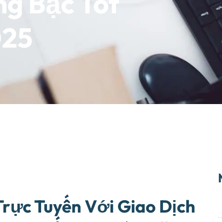
ng Bạc Tốt
025
rực Tuyến Với Giao Dịch